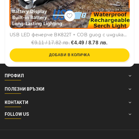
USB LED фенерче BK822T + COB диод с индикатор за нивото на батерия, до 48ч. постоянна работа
€9.11 / 17.82 лв.
€4.49 / 8.78 лв.
ДОБАВИ В КОЛИЧКА
ПРОФИЛ
ПОЛЕЗНИ ВРЪЗКИ
КОНТАКТИ
FOLLOW US