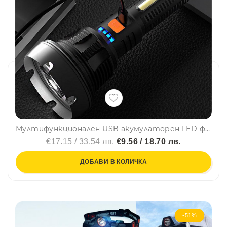
Мултифункционален USB акумулаторен LED фенер с дълъг обсег, захранващ дисплей за куп приложения и включен 5V USB кабел за зареждане - без загуба на енергия и замърсяващи батерииQB-1968
€17.15 / 33.54 лв.
€9.56 / 18.70 лв.
ДОБАВИ В КОЛИЧКА
-51%