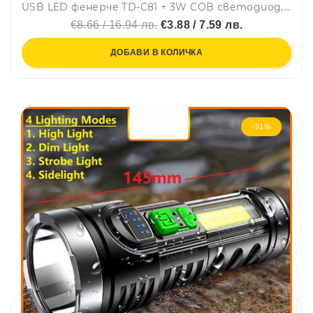
USB LED фенерче TD-C81 + 3W COB светодиод, с телескопичен зуум
€8.66 / 16.94 лв.
€3.88 / 7.59 лв.
ДОБАВИ В КОЛИЧКА
-51%