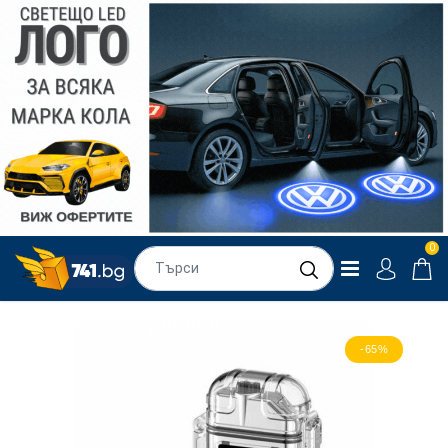
0
-65%