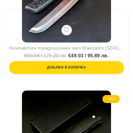
Компактен традиционен меч Wakizashi (SEPUKO) с дървена кания и уплетка, стомана 9Cr13Mov
€89.58 / 175.20 лв.
€49.03 / 95.89 лв.
ДОБАВИ В КОЛИЧКА
-46%