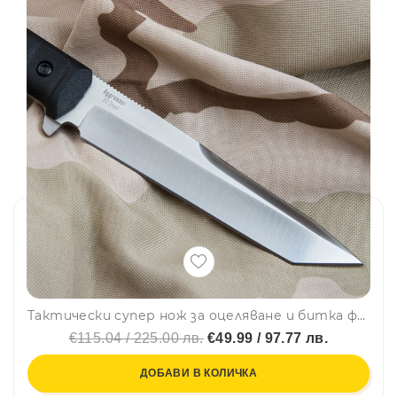
Тактически супер нож за оцеляване и битка фултанг Aggressor от серията Tactical Echelon с черна дръжка
€115.04 / 225.00 лв.
€49.99 / 97.77 лв.
ДОБАВИ В КОЛИЧКА