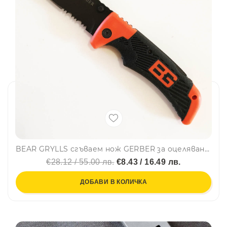
BEAR GRYLLS сгъваем нож GERBER за оцеляване в пустошта - лазерно заточен
€28.12 / 55.00 лв.
€8.43 / 16.49 лв.
ДОБАВИ В КОЛИЧКА