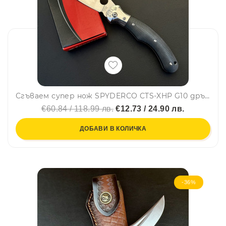
Сгъваем супер нож SPYDERCO CTS-XHP G10 дръжка, подаръчна кутия
€60.84 / 118.99 лв.
€12.73 / 24.90 лв.
ДОБАВИ В КОЛИЧКА
-36%