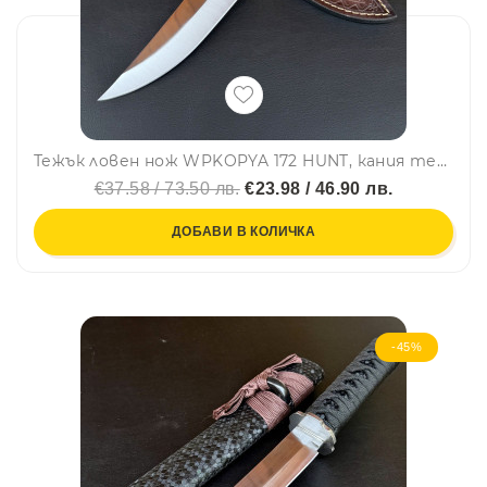
Тежък ловен нож WPKOPYA 172 HUNT, кания телешки бланк, стомана 5CR13
€37.58 / 73.50 лв.
€23.98 / 46.90 лв.
ДОБАВИ В КОЛИЧКА
-45%