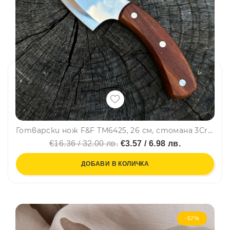
Готварски нож F&F ТM6425, 26 см, стомана 3Cr13- за кухнята, лов, къмпинг и дране
€16.36 / 32.00 лв.
€3.57 / 6.98 лв.
ДОБАВИ В КОЛИЧКА
-57%