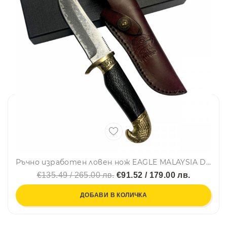
Ръчно изработен ловен нож EAGLE MALAYSIA DAMASKUS, дамаска стомана VG10, дръжка абанос
€135.49 / 265.00 лв.
€91.52 / 179.00 лв.
ДОБАВИ В КОЛИЧКА