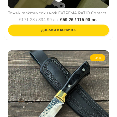
Тежък тактически нож ЕXTREMA RATIO Contact C, MILITARY GREEN, стомана Böhler N690, тактическа кания
€171.28 / 334.99 лв.
€59.26 / 115.90 лв.
ДОБАВИ В КОЛИЧКА
-34%