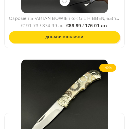
Огромен SPARTAN BOWIE нож GIL HIBBEN, 65th Anniversary, стомана 5Cr15, дръжка полимер и кожена кания
€191.73 / 374.99 лв.
€89.99 / 176.01 лв.
ДОБАВИ В КОЛИЧКА
-40%