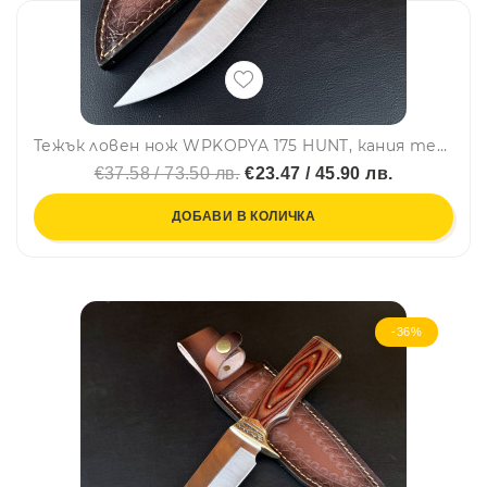
Тежък ловен нож WPKOPYA 175 HUNT, кания телешки бланк, стомана 5CR13
€37.58 / 73.50 лв.
€23.47 / 45.90 лв.
ДОБАВИ В КОЛИЧКА
-36%