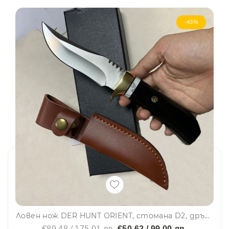
-43%
Ловен нож DER HUNT ORIENT, стомана D2, дръжка абанос, тюркоаз и месинг, кожена кания
€89.48 / 175.01 лв.
€50.62 / 99.00 лв.