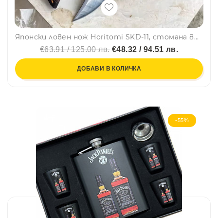
Японски ловен нож Horitomi SKD-11, стомана 8CR13MOV, дръжка абанос, кания
€63.91 / 125.00 лв.
€48.32 / 94.51 лв.
ДОБАВИ В КОЛИЧКА
-55%