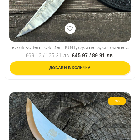
Тежък ловен нож Der HUNT, фултанг, стомана 7Cr13mov , дръжка махагон, гравирана кожена кания
€69.13 / 135.21 лв.
€45.97 / 89.91 лв.
ДОБАВИ В КОЛИЧКА
-78%