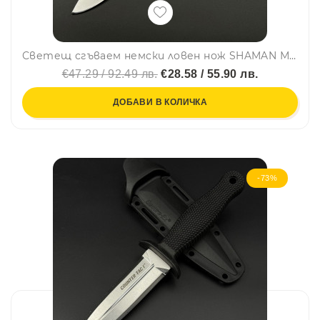
Светещ сгъваем немски ловен нож SHAMAN МК-8, стомана 5Cr13, гравиран месинг и светещи полимерни чирени
€47.29 / 92.49 лв.
€28.58 / 55.90 лв.
ДОБАВИ В КОЛИЧКА
-73%