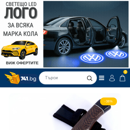
0
-38%