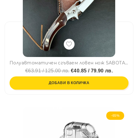
Полуавтоматичен сгъваем ловен нож SABOTAGE WOOD 115 с палец за отваряне, стомана D2, дръжка махагон, кожена кания, кутия
€63.91 / 125.00 лв.
€40.85 / 79.90 лв.
ДОБАВИ В КОЛИЧКА
-65%