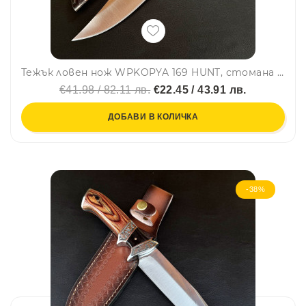
Тежък ловен нож WPKOPYA 169 HUNT, стомана 5CR13, кожена кания
€41.98 / 82.11 лв.
€22.45 / 43.91 лв.
ДОБАВИ В КОЛИЧКА
-38%