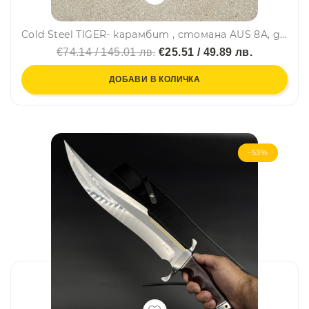
Cold Steel TIGER- карамбит , стомана AUS 8A, дръжка Kray-Ex, кания Secure-Ex
€74.14 / 145.01 лв.
€25.51 / 49.89 лв.
ДОБАВИ В КОЛИЧКА
-53%