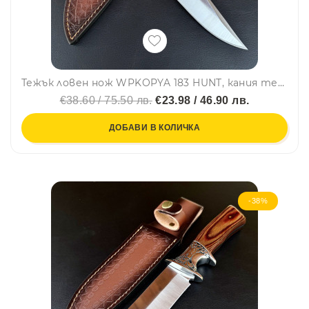
Тежък ловен нож WPKOPYA 183 HUNT, кания телешки бланк, стомана 5CR13
€38.60 / 75.50 лв.
€23.98 / 46.90 лв.
ДОБАВИ В КОЛИЧКА
-38%