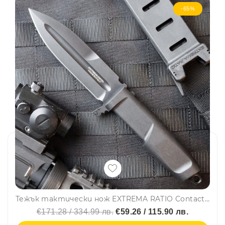
-65%
Тежък тактически нож EXTREMA RATIO Contact C, GREY, стомана Böhler N690, тактическа кания
€171.28 / 334.99 лв.
€59.26 / 115.90 лв.