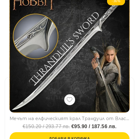
-36%
Мечът на елфическият крал Трандуил от Властелинът на пръстените и Хобит, реплика 1:1, 95 sm, с поставка за стена
€150.20 / 293.77 лв.
€95.90 / 187.56 лв.
ДОБАВИ В КОЛИЧКА