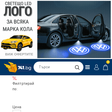
0
Филтртирай
по:
Цена