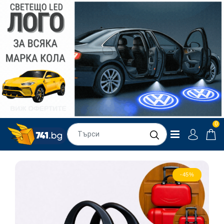
0
-45%