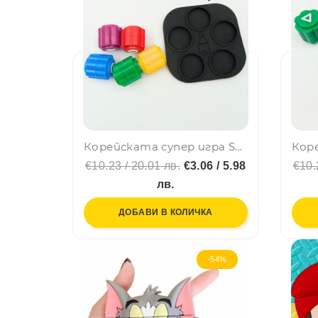
Корейската супер игра Squid game с пет камъчета и фенска гумена подложка
€10.23 / 20.01 лв.
€3.06 / 5.98
€10.
лв.
ДОБАВИ В КОЛИЧКА
-54%