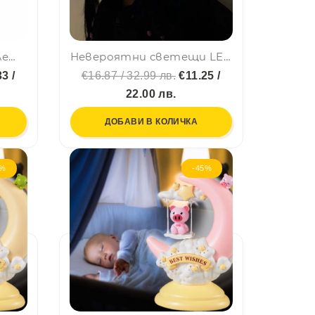
Мини интерактивен летящ диск НЛО със светлини
Невероятни светещи LED парти очила - в центъра на купона
3 /
€16.87 / 32.99 лв.
€11.25 /
22.00 лв.
ДОБАВИ В КОЛИЧКА
5%
-45%