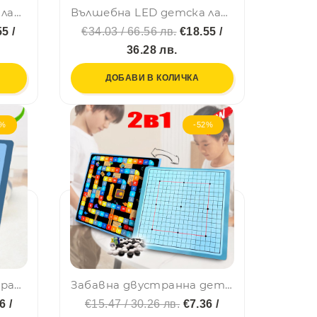
Вълшебна LED детска лампа FROG MOON LAMP - BEST WISHES GL1803, настолна, BF23
Вълшебна LED детска лампа PIG MOON LAMP - BEST WISHES GL1803, настолна, BF23
5 /
€34.03 / 66.56 лв.
€18.55 /
36.28 лв.
ДОБАВИ В КОЛИЧКА
2%
-52%
Образователна двустранна детска настолна игра "ШАХ" CQ08, BF23
Забавна двустранна детска настолна игра "ГО" и "СТЪЛБИЧКИ" CQ07
6 /
€15.47 / 30.26 лв.
€7.36 /