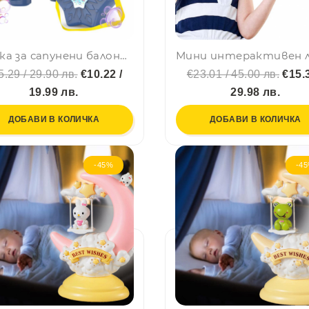
Базука за сапунени балони с резервоар и LED светлина - 12 HOLE BUBBLE GUN BLUE
5.29 / 29.90 лв.
€10.22 /
€23.01 / 45.00 лв.
€15.3
19.99 лв.
29.98 лв.
ДОБАВИ В КОЛИЧКА
ДОБАВИ В КОЛИЧКА
-45%
-4