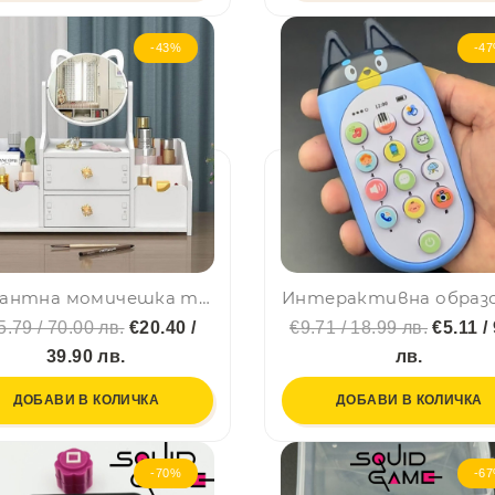
-43%
-4
Елегантна момичешка тоалетка с огледало с 360-градусово въртене Lumera Beauty 2000
5.79 / 70.00 лв.
€20.40 /
€9.71 / 18.99 лв.
€5.11 / 
39.90 лв.
лв.
ДОБАВИ В КОЛИЧКА
ДОБАВИ В КОЛИЧКА
-70%
-6