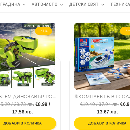
 ГРАДИНА
АВТО-МОТО
ДЕТСКИ СВЯТ
ТЕХНИК
-41%
-6
🦖☀️ STEM ДИНОЗАВЪР РОБОТ НА СЛЪНЧЕВА ЕНЕРГИЯ 3 В 1 ☀️🦖
5.20 / 29.73 лв.
€8.99 /
€19.40 / 37.94 лв.
€6.9
17.58 лв.
13.67 лв.
ДОБАВИ В КОЛИЧКА
ДОБАВИ В КОЛИЧКА