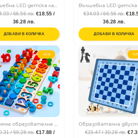
Вълшебна LED детска лампа BUNNY MOON LAMP - BEST WISHES GL1803, настолна, BF23
4.03 / 66.56 лв.
€18.55 /
€34.03 / 66.56 лв.
€18.5
36.28 лв.
36.28 лв.
ДОБАВИ В КОЛИЧКА
ДОБАВИ В КОЛИЧКА
-41%
-5
🥰Голяма образователна цветна детска игра Монтесори - дървена дъска с рибки, рингове, формички и цифри, детенце учи CSDW-009
0.31 / 59.28 лв.
€17.88 /
€15.47 / 30.26 лв.
€7.3