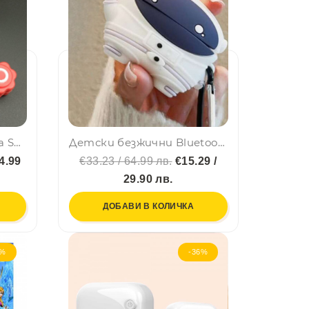
Корейската супер игра Squid game с пет силиконови камъчета в кутийка
Детски безжични Bluetooth слушалки Аir Pоds Prо Astronaut - до 20 часа слушане, детайлен звук, ново поколение Wireless
 4.99
€33.23 / 64.99 лв.
€15.29 /
29.90 лв.
ДОБАВИ В КОЛИЧКА
2%
-36%