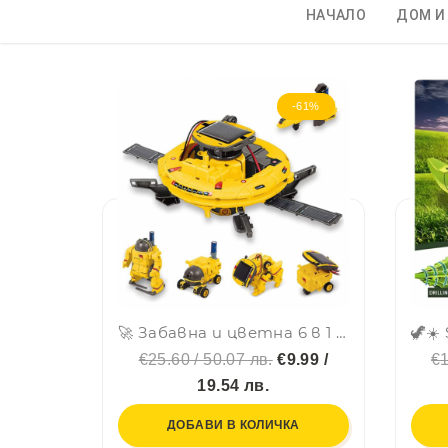
НАЧАЛО
ДОМ И
-61%
🚀 Забавна и цветна 6 в 1 соларна STEM космическа флотилия с три източника на енергия
€25.60 / 50.07 лв.
€9.99 /
€1
19.54 лв.
ДОБАВИ В КОЛИЧКА