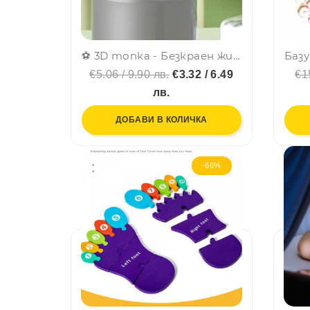
⚽ 3D топка - Безкраен жироскоп, креативна играчка за малки и големи
€5.06 / 9.90 лв.
€3.32 / 6.49
€1
лв.
ДОБАВИ В КОЛИЧКА
-66%