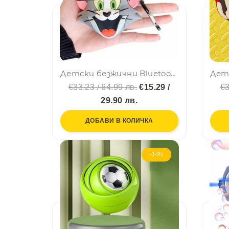
Детски безжични Bluetooth слушалки Аir Pоds Prо Tom - до 20 часа слушане, детайлен звук, ново поколение Wireless
€33.23 / 64.99 лв.
€15.29 /
€3
29.90 лв.
ДОБАВИ В КОЛИЧКА
-34%