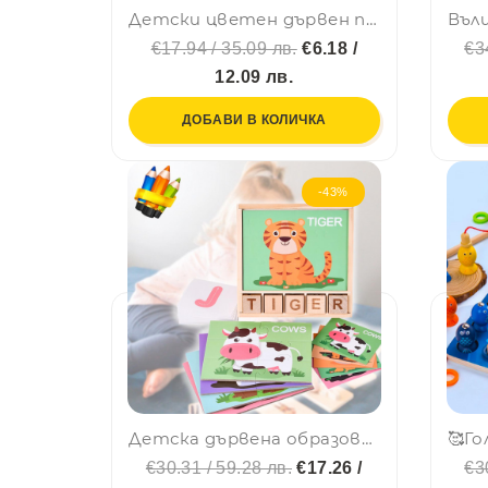
Детски цветен дървен пъзел пръсти на краката по метода на МОНТЕСОРИ LCM41, BF23
€17.94 / 35.09 лв.
€6.18 /
€3
12.09 лв.
ДОБАВИ В КОЛИЧКА
-43%
Детска дървена образователна играчка с кубчета, пъзел и два модела карти SWF10
€30.31 / 59.28 лв.
€17.26 /
€3