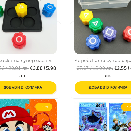
Корейската супер игра Squid game с пет камъчета и гумена подложка
23 / 20.01 лв.
€3.06 / 5.98
€7.67 / 15.00 лв.
€2.55 /
лв.
лв.
ДОБАВИ В КОЛИЧКА
ДОБАВИ В КОЛИЧКА
-71%
-5