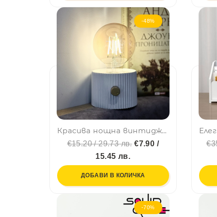
-48%
Красива нощна винтидж LED лампа с батерия и регулиране на светлината. Type C зареждане, къмпинг лампа
€15.20 / 29.73 лв.
€7.90 /
€3
15.45 лв.
ДОБАВИ В КОЛИЧКА
-70%