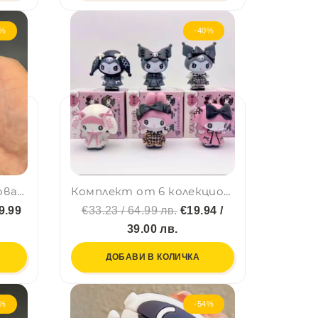
7%
-40%
Интерактивна образователна играчка-телефон с десет мелодии и цифри Jack Blue
Комплект от 6 колекционерски фигури Kuromi Куроми и My Melody по хитовия японски сериал
9.99
€33.23 / 64.99 лв.
€19.94 /
39.00 лв.
ДОБАВИ В КОЛИЧКА
7%
-54%