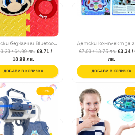
Детски безжични Bluetooth слушалки Аir Pоds Prо Super Mario- до 20 часа слушане, детайлен звук, ново поколение Wireless
3.23 / 64.99 лв.
€9.71 /
€7.03 / 13.75 лв.
€3.34 /
18.99 лв.
лв.
ДОБАВИ В КОЛИЧКА
ДОБАВИ В КОЛИЧКА
-33%
-3