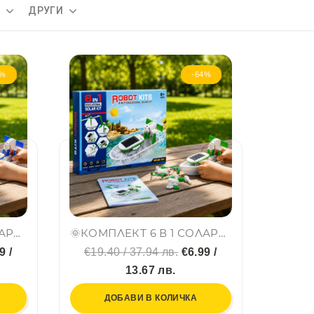
А
ДРУГИ
4%
-64%
🌞КОМПЛЕКТ 6 В 1 СОЛАРЕН РОБОТ - 21 части, за създаване 6 различни робота по STEM системата - СИНЬО
🌞КОМПЛЕКТ 6 В 1 СОЛАРЕН РОБОТ - 21 части, за създаване 6 различни робота по STEM системата - ЗЕЛЕНО
9 /
€19.40 / 37.94 лв.
€6.99 /
13.67 лв.
ДОБАВИ В КОЛИЧКА