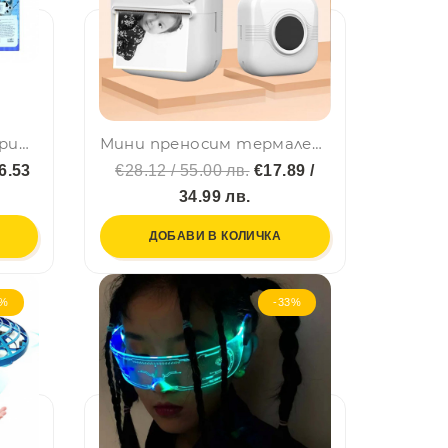
Детски комплект за грим FROZEN - пълен комплект. За деца над 3 г.
Мини преносим термален принтер A33 с Bluetooth и USB зареждане
 6.53
€28.12 / 55.00 лв.
€17.89 /
34.99 лв.
ДОБАВИ В КОЛИЧКА
3%
-33%