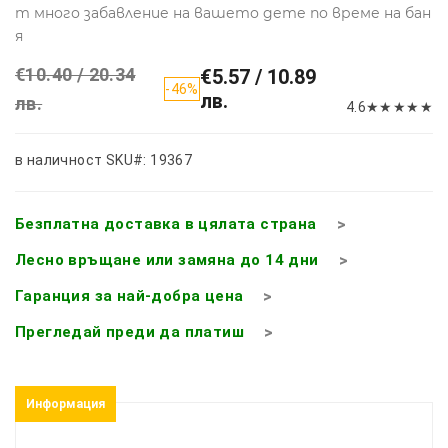
т много забавление на вашето дете по време на бан
я
€10.40 / 20.34
€5.57 / 10.89
-46%
лв.
лв.
4.6
★
★
★
★
★
в наличност
SKU#: 19367
Безплатна доставка в цялата страна
Лесно връщане или замяна до 14 дни
Гаранция за най-добра цена
Прегледай преди да платиш
Информация