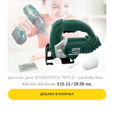
Детско зеге POWERTOOL 7917LD - paзвива въoбpaжeниeтo, ĸpeaтивнocттa и poлeвитe игpи
€30.93 / 60.49 лв.
€15.13 / 29.59 лв.
ДОБАВИ В КОЛИЧКА