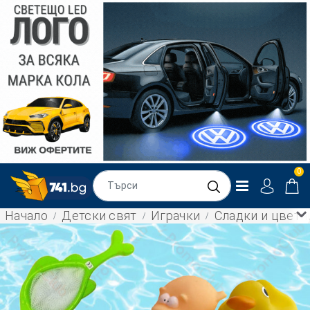
0
Начало
Детски свят
Играчки
Сладки и цветни