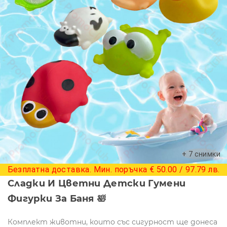
+ 7 снимки
Безплатна доставка. Мин. поръчка € 50.00 / 97.79 лв.
Сладки И Цветни Детски Гумени
Фигурки За Баня 🛀
Комплект животни, които със сигурност ще донеса