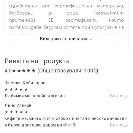
изработени от сертифицирани материали,
безвредни за деца. Комплектът
притежава CE сертификат, който
потвърждава безопасността при използване на
играчката както по отношение на малкото
дете, така и по отношение на околната среда.
Мрежата с пластмасова дръжка е много удобна,
което определено ще улесни играта на вашето
Ревюта на продукта
дете. Животните са направени от издръжлива,
4,6★★★★★ (Общо гласували: 1005)
дебела гума. Всички елементи имат малки дупки
от където водата пада при натискане на
Янеслав Кобиларов
играчката по забавен начин, което със
★ ★ ★ ★ ★
сигурност ще забавлява детето.
Любимия ми онлайн магазин!
Виж още
Лъчо Иликов
размер комплект:
★ ★ ★ ★ ★
- мрежа: 24,5 см x 13 см x 2 см,
Кефите ме, много голям избор съчетан с високо качество
- над: 8см х 6см х 6см..
и бърза доставка давам ви 💯от💯
Виж още