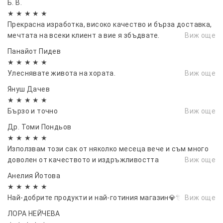
Б. В.
★ ★ ★ ★ ★
Прекрасна изработка, високо качество и бърза доставка,
мечтата на всеки клиент а вие я збъдвате.
Виж още
Панайот Пидев
★ ★ ★ ★ ★
Улеснявате живота на хората.
Виж още
Януш Дачев
★ ★ ★ ★ ★
Бързо и точно
Виж още
Др. Томи Пондьов
★ ★ ★ ★ ★
Използвам този сак от няколко месеца вече и съм много
доволен от качеството и издръжливостта
Виж още
Анелия Йотова
★ ★ ★ ★ ★
Най-добрите продукти и най-готиния магазин💎🎊👌👌
Виж още
ЛОРА НЕЙЧЕВА