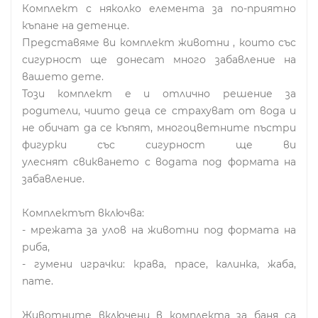
Комплект с няколко елемента за по-приятно
къпане на детенце.
Представяме ви комплект животни , които със
сигурност ще донесат много забавление на
вашето дете.
Този комплект е и отлично решение за
родители, чиито деца се страхуват от вода и
не обичат да се къпят, многоцветните пъстри
фигурки със сигурност ще ви
улеснят свикването с водата под формата на
забавление.
Комплектът включва:
- мрежата за улов на животни под формата на
риба,
- гумени играчки: крава, прасе, калинка, жаба,
пате.
Животните включени в комплекта за баня са