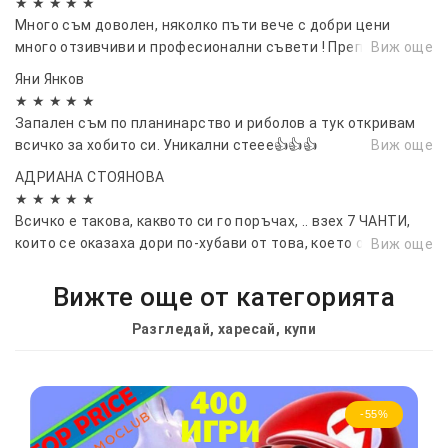
★ ★ ★ ★ ★
Много съм доволен, няколко пъти вече с добри цени
много отзивчиви и професионални съвети ! Препоръчвам !
Виж още
Яни Янков
★ ★ ★ ★ ★
Запален съм по планинарство и риболов а тук откривам
всичко за хобито си. Уникални стеее👍👍👍
Виж още
АДРИАНА СТОЯНОВА
★ ★ ★ ★ ★
Всичко е такова, каквото си го поръчах, .. взех 7 ЧАНТИ,
които се оказаха дори по-хубави от това, което очаквах
Виж още
:):) Супер сте !...👌
Вижте още от категорията
Разгледай, харесай, купи
-55%