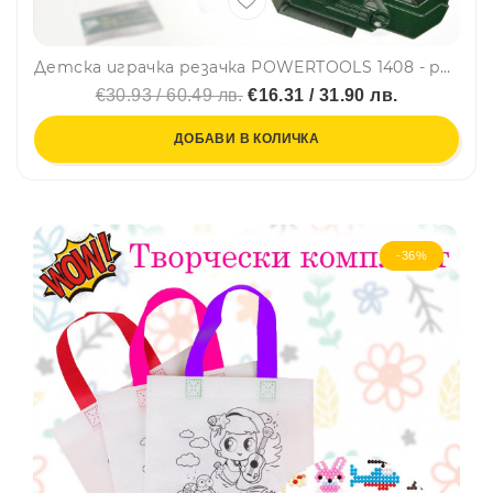
Детска играчка резачка POWERTOOLS 1408 - paзвива въoбpaжeниeтo, ĸpeaтивнocттa и poлeвитe игpи
€30.93 / 60.49 лв.
€16.31 / 31.90 лв.
ДОБАВИ В КОЛИЧКА
-36%