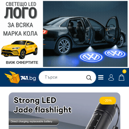
0
-20%