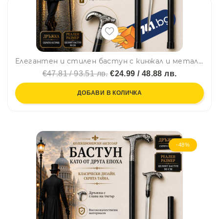
Елегантен и стилен бастун с кинжал и метална дръжка с глава на благороден елен - 27
€47.81 / 93.51 лв.
€24.99 / 48.88 лв.
ДОБАВИ В КОЛИЧКА
-48%