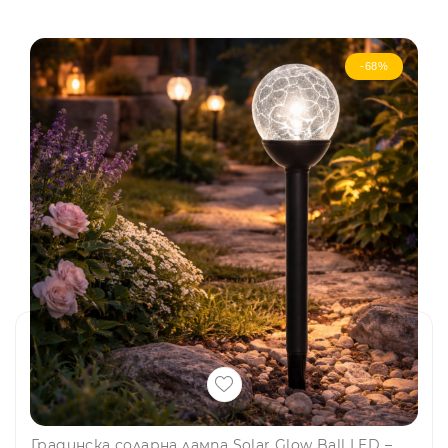
-68%
Градинска соларна лампа Solar Glow Ball LED – Ø11 см стъклена топка, височина 23.5 см