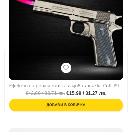
Ефектна и реалистична газова запалка Colt 1911 🔥, метален корпус, ветроупорна
€42.80 / 83.71 лв.
€15.99 / 31.27 лв.
ДОБАВИ В КОЛИЧКА