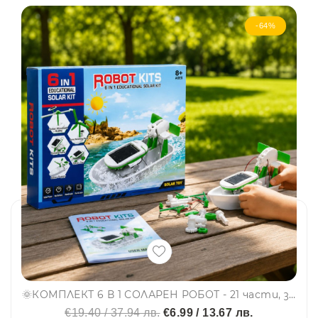
-64%
🌞КОМПЛЕКТ 6 В 1 СОЛАРЕН РОБОТ - 21 части, за създаване 6 различни робота по STEM системата - ЗЕЛЕНО
€19.40 / 37.94 лв.
€6.99 / 13.67 лв.