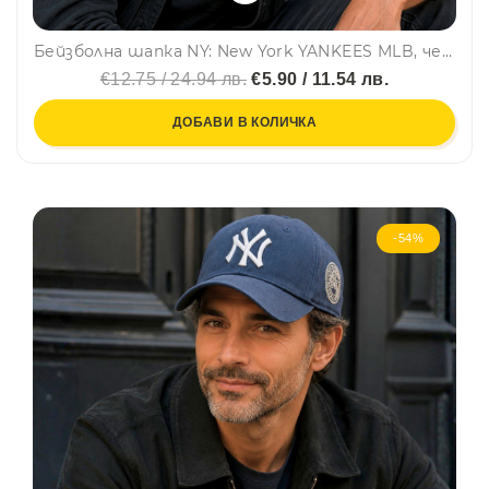
Бейзболна шапка NY: New York YANKEES MLB, черна, с бяла емблема, 100% памук
€12.75 / 24.94 лв.
€5.90 / 11.54 лв.
ДОБАВИ В КОЛИЧКА
-54%