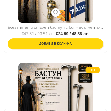
Елегантен и стилен бастун с кинжал и метална дръжка златен скиптър
€47.81 / 93.51 лв.
€24.99 / 48.88 лв.
ДОБАВИ В КОЛИЧКА
-48%