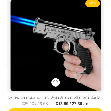
-45%
Супер реалистична двуцевна газова запалка BERETTA M92G CQB, ветроупорна, пиезо запалване
€25.40 / 49.68 лв.
€13.99 / 27.36 лв.