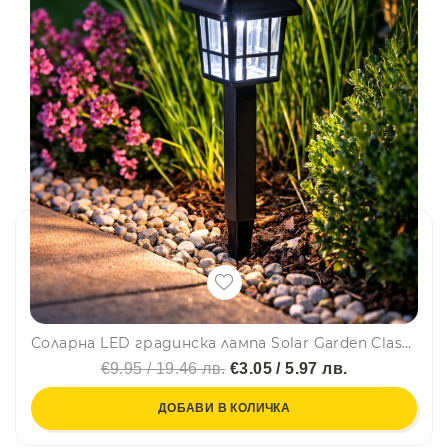
Соларна LED градинска лампа Solar Garden Classic - 24 см – бяла светлина, автоматично включване, без кабели, еко захранване
€9.95 / 19.46 лв.
€3.05 / 5.97 лв.
ДОБАВИ В КОЛИЧКА