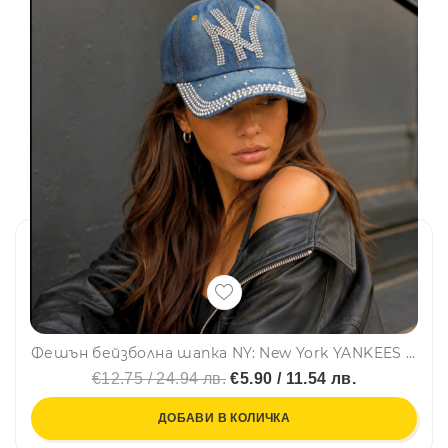
Фешън бейзболна шапка NY: New York YANKEES MLB, деним, оранжев шев, кристали, 100% памук
€12.75 / 24.94 лв.
€5.90 / 11.54 лв.
ДОБАВИ В КОЛИЧКА