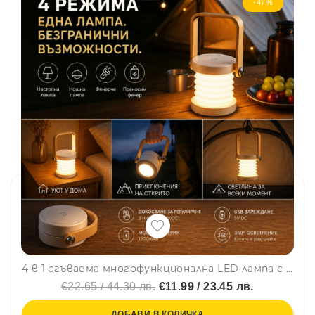
-47%
4 в 1 сгъваема многофункционална LED лампа с 3 режима на светене, с дълъг живот на батерията и диода
€22.65 / 44.30 лв.
€11.99 / 23.45 лв.
ДОБАВИ В КОЛИЧКА