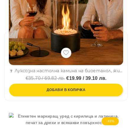
🍷 Луксозна настолна камина на биоетанол, жив пламък, без миризми, за вътрешна и външна употреба, 21 см.
€35.70 / 69.82 лв.
€19.99 / 39.10 лв.
ДОБАВИ В КОЛИЧКА
-43%