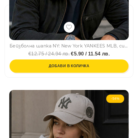
Бейзболна шапка NY: New York YANKEES MLB, синя, бяла емблема, 100% памук
€12.75 / 24.94 лв.
€5.90 / 11.54 лв.
ДОБАВИ В КОЛИЧКА
-54%