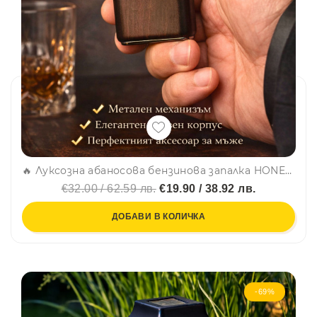
🔥 Луксозна абаносова бензинова запалка HONEST WOOD VINTAGE с 3 камъчета в комплекта, подаръчна кутия
€32.00 / 62.59 лв.
€19.90 / 38.92 лв.
ДОБАВИ В КОЛИЧКА
-69%