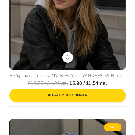
Бейзболна шапка NY: New York YANKEES MLB, пясъчно бежаво, маслено зелено лого, 100% памук, унисекс
€12.75 / 24.94 лв.
€5.90 / 11.54 лв.
ДОБАВИ В КОЛИЧКА
-54%