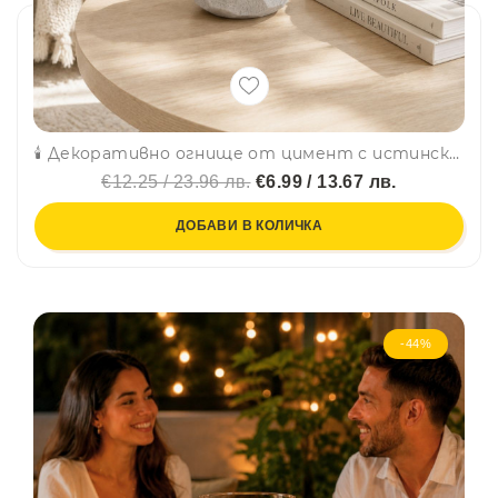
🕯️ Декоративно огнище от цимент с истински пламък, на биоетанол, 13 × 13 × 10 см
€12.25 / 23.96 лв.
€6.99 / 13.67 лв.
ДОБАВИ В КОЛИЧКА
-44%