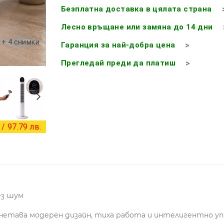
Безплатна доставка в цялата страна
Лесно връщане или замяна до 14 дни
+ 4 снимки
Гаранция за най-добра цена
Прегледай преди да платиш
/ 97.79 лв.
ез шум
тава модерен дизайн, тиха работа и интелигентно упра