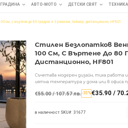
 ГРАДИНА
АВТО-МОТО
ДЕТСКИ СВЯТ
ТЕХНИК
00 см, с въртене до 80 градуса и 3 режима, таймер, дистанционно, HF801
Стилен Безлопатков Вент
100 См, С Въртене До 80 
Дистанционно, HF801
Съчетава модерен дизайн, тиха работа и
иятна температура у дома или в офиса 
€35.90 / 70.
€55.00 / 107.57 лв.
-35%
в наличност
SKU#: 31677