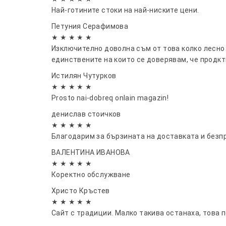
• Тиха работа
Най-готините стоки на най-ниските цени.
Предимства:
Петуния Серафимова
★ ★ ★ ★ ★
✅ Безопасен за деца и домашни любимци
Изключително доволна съм от това колко лесно 
✅ Компактен и елегантен дизайн
единствените на които се доверявам, че продкт
✅ Равномерно охлаждане на помещение
Истилян Чутурков
✅ Удобно управление от разстояние
★ ★ ★ ★ ★
✅ Идеален за дома, офиса и спалнята
Prosto nai-dobreq onlain magazin!
✅ Перфектен избор за летните месеци
денислав стоичков
Създайте приятна и прохладна атмосфе
★ ★ ★ ★ ★
комфорт и ефективно охлаждане.
Благодарим за бързината на доставката и безп
ВАЛЕНТИНА ИВАНОВА
★ ★ ★ ★ ★
Коректно обслужване
Христо Кръстев
★ ★ ★ ★ ★
Сайт с традиции. Малко такива останаха, това п