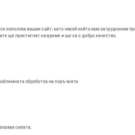
се използва вашия сайт, като някой който има затруднения при
ите ще пристигнат на време и ще са с добро качество.
то
ра във всяко помещение с модерния безлопатков вентила
роблемната обработка на поръчката
оказва силата.