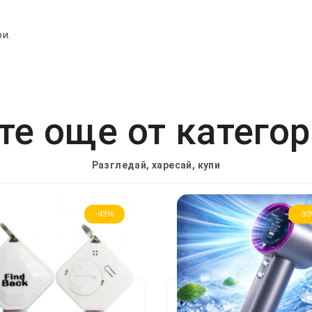
ри.
е още от катего
Разгледай, харесай, купи
-43%
-3