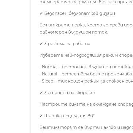
температура у дома или в офиса през 
✔ Безопасен безлопатков дизайн
Без открити перки, което го прави иде
равномерен въздушен поток.
✔ 3 режима на работа
Изберете най-подходящия режим споре
• Normal – постоянен въздушен поток з
• Natural – естествен бриз с променлива 
• Sleep – тих нощен режим за спокоен съ
✔ 3 степени на скорост
Настройте силата на охлаждане споре
✔ Широка осцилация 80°
Вентилаторът се върти наляво и надяс