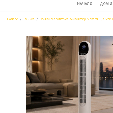
НАЧАЛО
ДОМ И
Начало
Техника
Стилен безлопатков вентилатор Monster +, висок 1