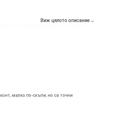
тавате от дивана, бюрото или леглото.
ли офис, без да нарушава съня и концентрацията.
конт, малко по-скъпи, но са точни