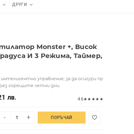
А
ДРУГИ
илатор Monster +, Висок
Градуса И 3 Режима, Таймер,
 интелигентно управление, за да осигури пр
през горещите летни дни.
21 лв.
4.6
★
★
★
★
★
-
+
ПОРЪЧАЙ