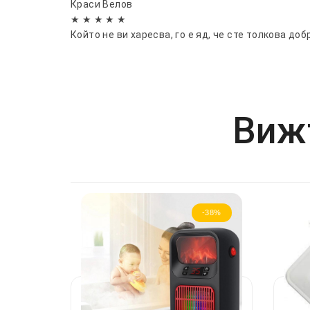
Краси Велов
★ ★ ★ ★ ★
Който не ви харесва, го е яд, че сте толкова доб
Вижт
-38%