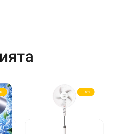
рията
0%
-18%