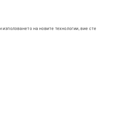
 използването на новите технологии, вие сте
тор Monster + – комбинация от стил,