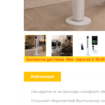
Безплатна доставка. Мин. поръчка € 50.00 
Информация
Насладете се на прохлада и комфорт, б
Стилният безлопатков вентилатор съче