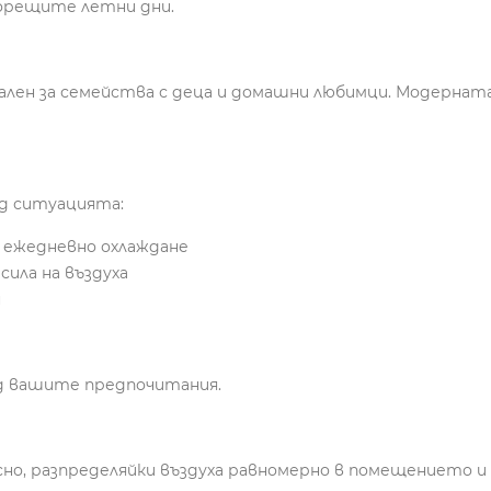
горещите летни дни.
ален за семейства с деца и домашни любимци. Модерната
д ситуацията:
а ежедневно охлаждане
сила на въздуха
н
д вашите предпочитания.
но, разпределяйки въздуха равномерно в помещението и