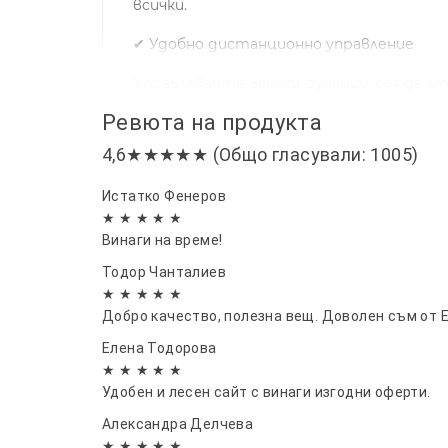
всички.
✔ Удобно дистанционно управление
Управлявайте всички функции, без да с
Ревюта на продукта
✔ Тиха работа
4,6★★★★★ (Общо гласували: 1005)
Подходящ за спалня, детска стая, хол и
Истатко Фенеров
Технически характеристики:
★ ★ ★ ★ ★
• Модел: Monster +
Винаги на време!
• Височина: 100 см
Тодор Чанталиев
• Безлопаткова конструкция
★ ★ ★ ★ ★
• Дигитален контролен панел
Добро качество, полезна вещ. Доволен съм от Е
• Дистанционно управление
Елена Тодорова
• 3 скорости на работа
★ ★ ★ ★ ★
• 3 режима: Normal, Natural, Sleep
Удобен и лесен сайт с винаги изгодни оферти.
• Осцилация: 80°
Александра Делчева
• Стабилна основа
★ ★ ★ ★ ★