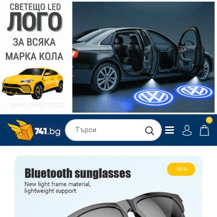
0
-45%