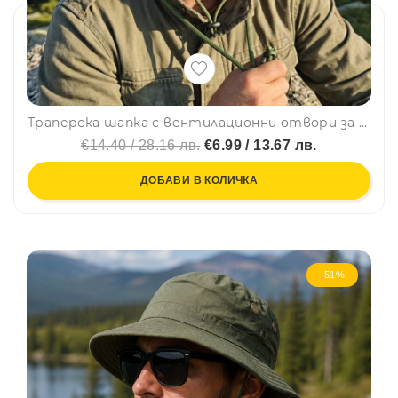
Траперска шапка с вентилационни отвори за лов, риболов и туризъм Camouflage, регулируема връзка
€14.40 / 28.16 лв.
€6.99 / 13.67 лв.
ДОБАВИ В КОЛИЧКА
-51%