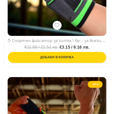
✋ Спортен фиксатор за китка 1 бр. - за всеки, който тренира или дълго работи на компютър - 1бр.- LT-2022
€11.00 / 21.51 лв.
€3.15 / 6.16 лв.
ДОБАВИ В КОЛИЧКА
-68%