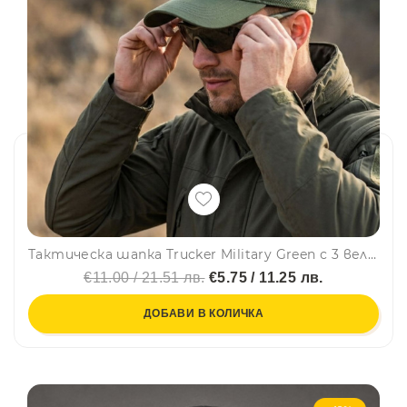
Тактическа шапка Trucker Military Green с 3 велкро панела за нашивки и емблеми - направи собствен дизайн
€11.00 / 21.51 лв.
€5.75 / 11.25 лв.
ДОБАВИ В КОЛИЧКА