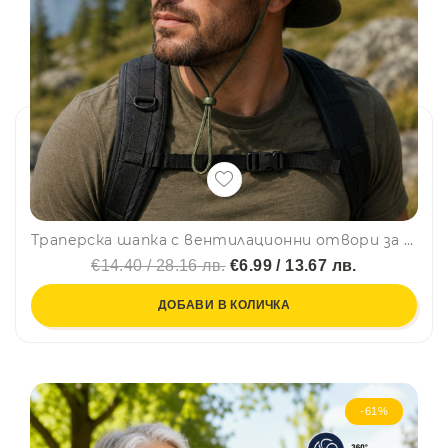
Траперска шапка с вентилационни отвори за лов, риболов и туризъм Military green, регулируема връзка
€14.40 / 28.16 лв.
€6.99 / 13.67 лв.
ДОБАВИ В КОЛИЧКА
-61%