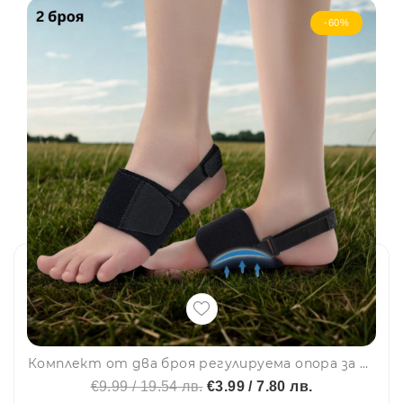
-60%
Комплект от два броя регулируема опора за свода на стъпалото с гел омекотяване, с две каишки за още по-точно прилягане - 7147
€9.99 / 19.54 лв.
€3.99 / 7.80 лв.