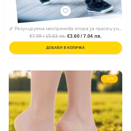
🦵 Регулируема неопренова опора за прасец-универсален размер -778
€7.99 / 15.63 лв.
€3.60 / 7.04 лв.
ДОБАВИ В КОЛИЧКА
-51%