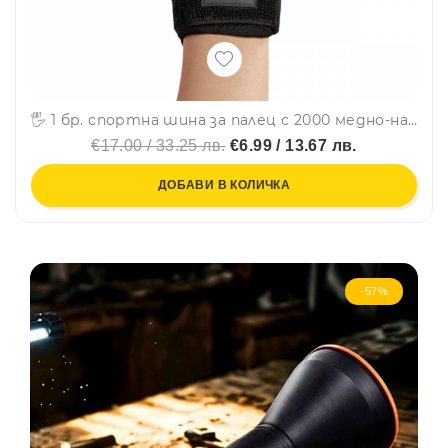
🖐 1 бр. спортна шина за палец с 2000 медно-найлонови влакна – стабилизация, компресия и облекчение при артрит, тендинит и болки в ставите
€17.00 / 33.25 лв.
€6.99 / 13.67 лв.
ДОБАВИ В КОЛИЧКА
-57%