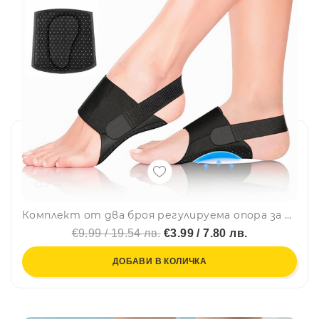
Комплект от два броя регулируема опора за свода на стъпалото с отделни гел подложки за пасване на всяко стъпало - 7150
€9.99 / 19.54 лв.
€3.99 / 7.80 лв.
ДОБАВИ В КОЛИЧКА