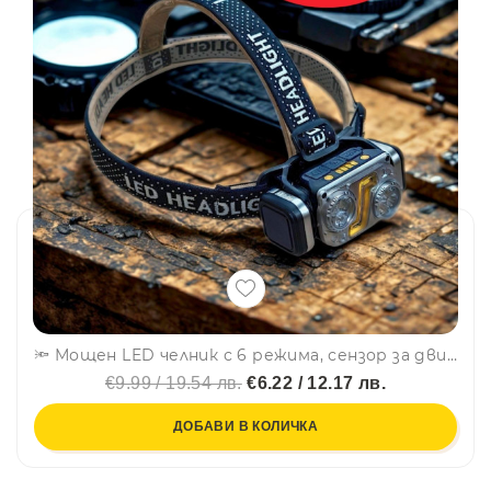
🔦 Мощен LED челник с 6 режима, сензор за движение и магнит за ползване като работна лампа, авариен режим-HX-T70S
€9.99 / 19.54 лв.
€6.22 / 12.17 лв.
ДОБАВИ В КОЛИЧКА