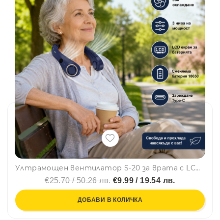
Ултрамощен вентилатор S-20 за врата с LCD екран, hands free прохлада където и да си
€25.70 / 50.26 лв.
€9.99 / 19.54 лв.
ДОБАВИ В КОЛИЧКА