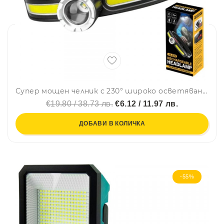
Супер мощен челник с 230° широко осветяване, 100 м прожектор, 350 lm мощност, Type-C зареждане, авариен режим - JS-922
€19.80 / 38.73 лв.
€6.12 / 11.97 лв.
ДОБАВИ В КОЛИЧКА
-55%