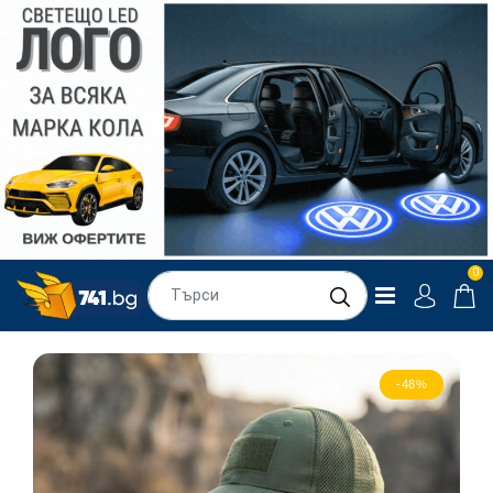
0
-48%