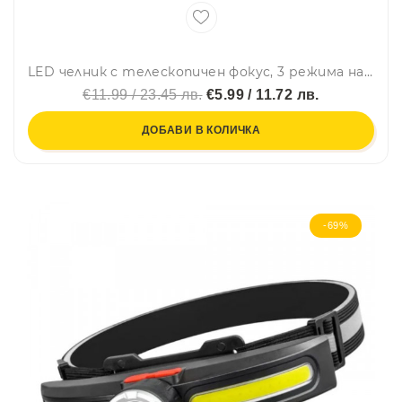
LED челник с телескопичен фокус, 3 режима на осветяване, 60-градсово рамо на наклон и до 8 часа работа-JS-929
€11.99 / 23.45 лв.
€5.99 / 11.72 лв.
ДОБАВИ В КОЛИЧКА
-69%