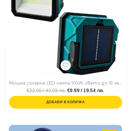
Мощна соларна LED лампа 100W, свети до 15 часа, зарежда се от слънце или ток, с блиц режим, прожектор - CK 688
€22.00 / 43.03 лв.
€9.99 / 19.54 лв.
ДОБАВИ В КОЛИЧКА