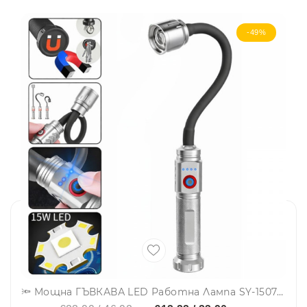
-49%
🔦 Мощна ГЪВКАВА LED Работна Лампа SY-1507 за труднодостъпни места, с три режима и силен магнит за закрепване