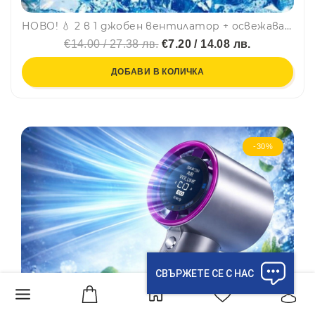
НОВО! 💧 2 в 1 джобен вентилатор + освежаваща водна мъгла MIST OCEAN 737 за горещите дни, мощен мотор и издръжлива батерия - F4
€14.00 / 27.38 лв.
€7.20 / 14.08 лв.
ДОБАВИ В КОЛИЧКА
-30%
СВЪРЖЕТЕ СЕ С НАС