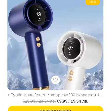
-33%
⚡ Турбо мини вентилатор със 100 скорости, LED дисплей и USB зареждане – силен въздушен поток-N68
€15.00 / 29.34 лв.
€9.99 / 19.54 лв.