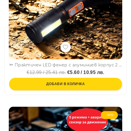
🔦 Практичен LED фенер с алуминиев корпус 2 в 1 с 2 режима и странична работна лампа-FA-8025C
€12.99 / 25.41 лв.
€5.60 / 10.95 лв.
ДОБАВИ В КОЛИЧКА
-38%