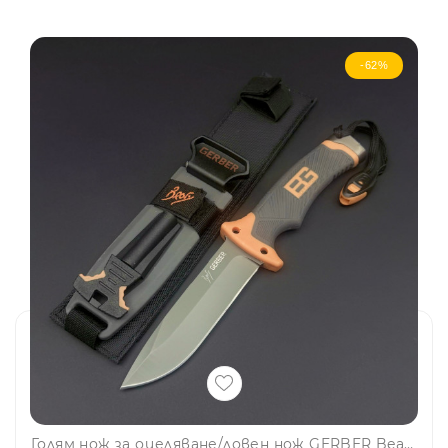
-62%
Голям нож за оцеляване/ловен нож GERBER Bear Grylls с точило на канията, магнезиева запалка и свирка в тактическа кания, за лов