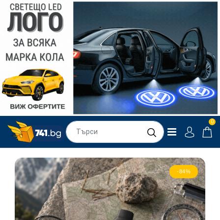
0
-84%