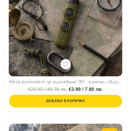
Мега комплект за оцеляване 7в1 - компас, свирка, фенерче, термометър, лупа, сигнално огледало, скрито отделение - GREEN
€25.45 / 49.78 лв.
€3.99 / 7.80 лв.
ДОБАВИ В КОЛИЧКА