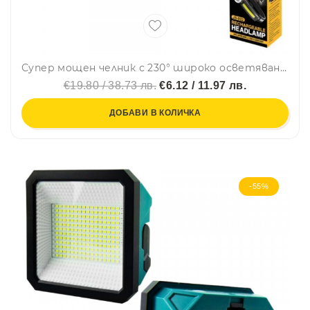
Супер мощен челник с 230° широко осветяване, 100 м прожектор, 350 lm мощност, Type-C зареждане, авариен режим - JS-922
€19.80 / 38.73 лв.
€6.12 / 11.97 лв.
ДОБАВИ В КОЛИЧКА
-55%