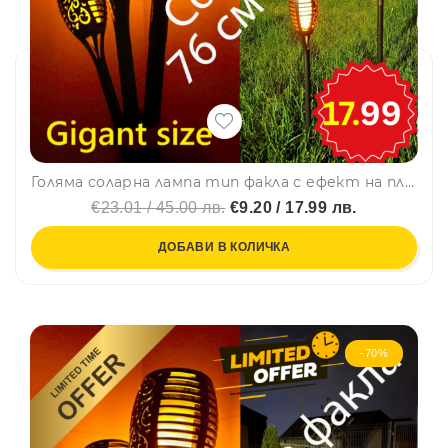
Голяма соларна лампа тип факла с ефект на пламък, градиснко осветление, височина 76 см!!!
€23.01 / 45.00 лв.
€9.20 / 17.99 лв.
ДОБАВИ В КОЛИЧКА
-70%