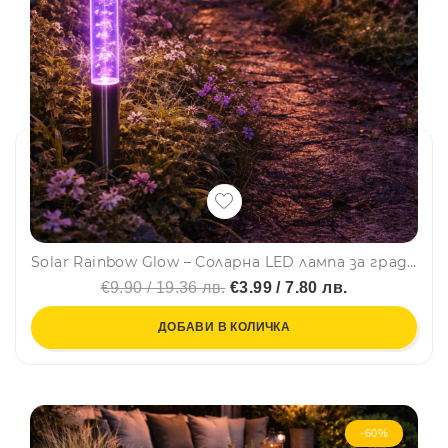
Solar Rainbow Glow – Соларна LED лампа за градина със сменящи се цветове
€9.90 / 19.36 лв.
€3.99 / 7.80 лв.
ДОБАВИ В КОЛИЧКА
-60%