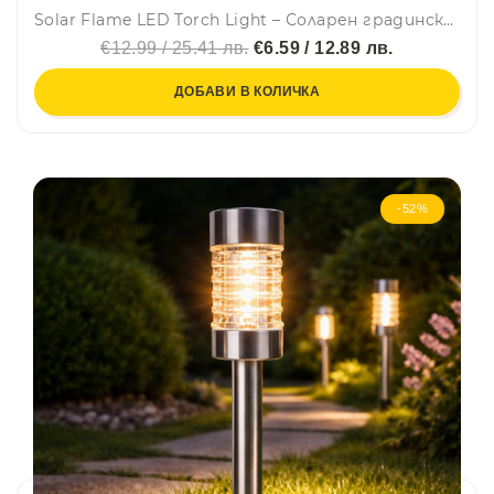
Solar Flame LED Torch Light – Соларен градински фенер с реалистичен ефект на пламък
€12.99 / 25.41 лв.
€6.59 / 12.89 лв.
ДОБАВИ В КОЛИЧКА
-52%