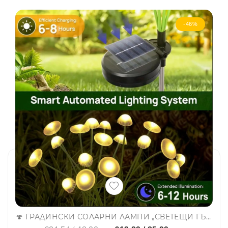
-46%
🍄 ГРАДИНСКИ СОЛАРНИ ЛАМПИ „СВЕТЕЩИ ГЪБКИ“ – 2 броя в комплект, по 6 LED лампички на всяка - 604