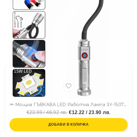
🔦 Мощна ГЪВКАВА LED Работна Лампа SY-1507 за труднодостъпни места, с три режима и силен магнит за закрепване
€23.99 / 46.92 лв.
€12.22 / 23.90 лв.
ДОБАВИ В КОЛИЧКА