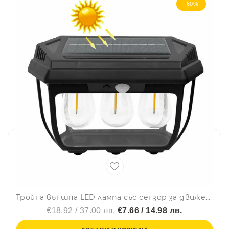
-60%
Тройна външна LED лампа със сензор за движение HW 669 3W - мощност 38W
€18.92 / 37.00 лв.
€7.66 / 14.98 лв.