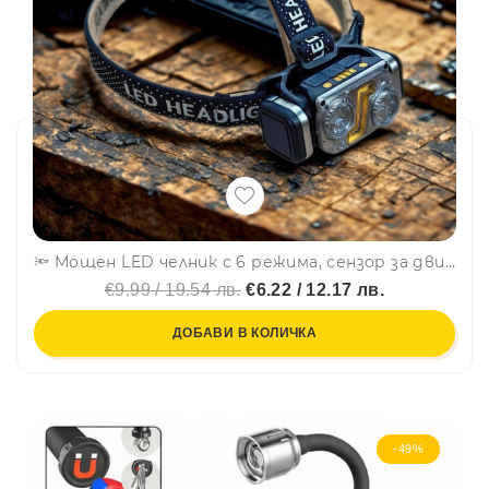
🔦 Мощен LED челник с 6 режима, сензор за движение и магнит за ползване като работна лампа, авариен режим-HX-T70S
€9.99 / 19.54 лв.
€6.22 / 12.17 лв.
ДОБАВИ В КОЛИЧКА
-49%