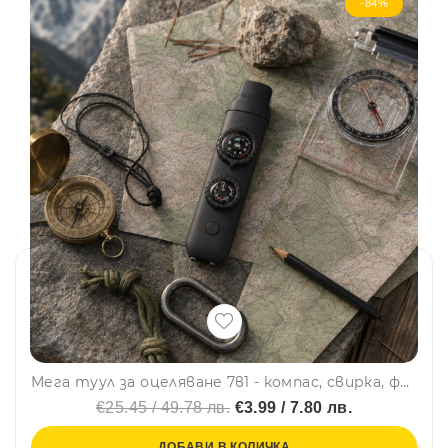
-84%
Мега туул за оцеляване 7в1 - компас, свирка, фенерче, термометър, лупа, сигнално огледало, скрито отделение - BLACK
€25.45 / 49.78 лв.
€3.99 / 7.80 лв.
ДОБАВИ В КОЛИЧКА