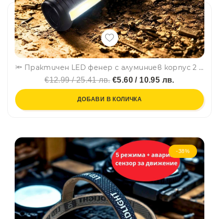
🔦 Практичен LED фенер с алуминиев корпус 2 в 1 с 2 режима и странична работна лампа-FA-8025C
€12.99 / 25.41 лв.
€5.60 / 10.95 лв.
ДОБАВИ В КОЛИЧКА
-38%