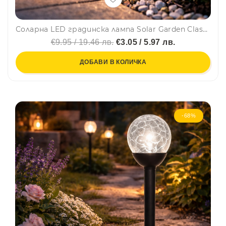
Соларна LED градинска лампа Solar Garden Classic - 24 см – бяла светлина, автоматично включване, без кабели, еко захранване
€9.95 / 19.46 лв.
€3.05 / 5.97 лв.
ДОБАВИ В КОЛИЧКА
-68%