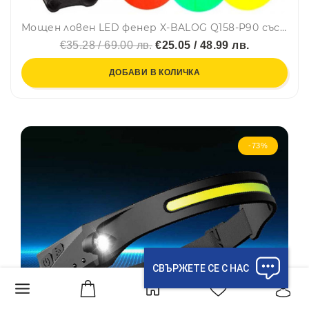
Мощен ловен LED фенер X-BALOG Q158-P90 със стойка за монтаж на оръжие и 3бр. филтри за светлина
€35.28 / 69.00 лв.
€25.05 / 48.99 лв.
ДОБАВИ В КОЛИЧКА
-73%
СВЪРЖЕТЕ СЕ С НАС