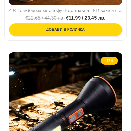
4 в 1 сгъваема многофункционална LED лампа с 3 режима на светене, с дълъг живот на батерията и диода
€22.65 / 44.30 лв.
€11.99 / 23.45 лв.
ДОБАВИ В КОЛИЧКА
-57%