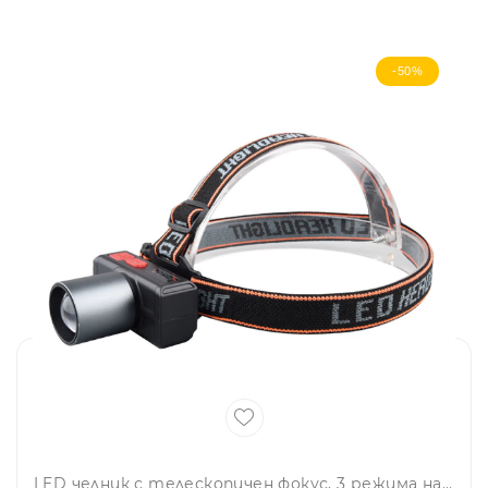
-50%
LED челник с телескопичен фокус, 3 режима на осветяване, 60-градсово рамо на наклон и до 8 часа работа-JS-929