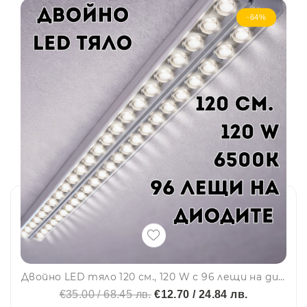
-64%
Двойно LED тяло 120 см., 120 W с 96 лещи на диодите за до 30% по-силна светлина, алуминиев корпус - T10
€35.00 / 68.45 лв.
€12.70 / 24.84 лв.