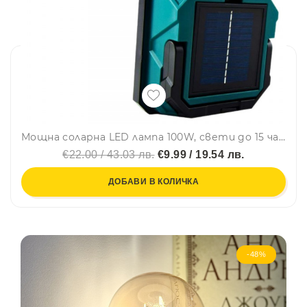
Мощна соларна LED лампа 100W, свети до 15 часа, зарежда се от слънце или ток, с блиц режим, прожектор - CK 688
€22.00 / 43.03 лв.
€9.99 / 19.54 лв.
ДОБАВИ В КОЛИЧКА
-48%