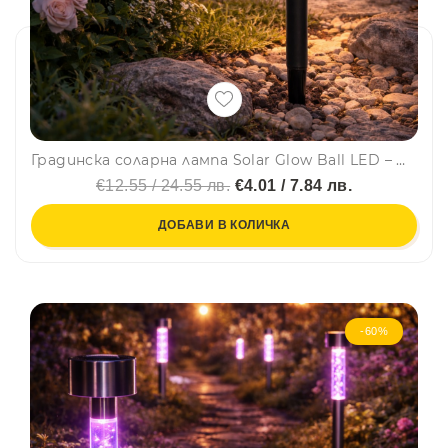
Градинска соларна лампа Solar Glow Ball LED – Ø11 см стъклена топка, височина 23.5 см
€12.55 / 24.55 лв.
€4.01 / 7.84 лв.
ДОБАВИ В КОЛИЧКА
-60%