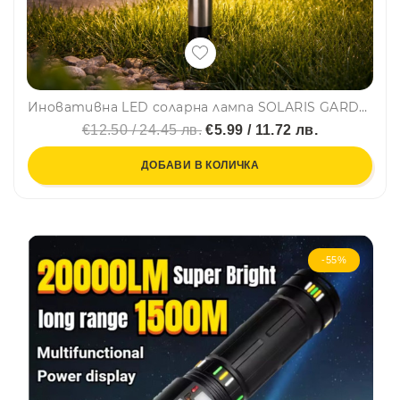
Иновативна LED соларна лампа SOLARIS GARDEN LIGHT със стъклен цилиндър за повече осветеност
€12.50 / 24.45 лв.
€5.99 / 11.72 лв.
ДОБАВИ В КОЛИЧКА
-55%