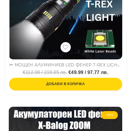
🔦 МОЩЕН АЛУМИНИЕВ LED ФЕНЕР T-REX LIGHT FA-G02 с функция външна батерия - GOZ
€112.00 / 219.05 лв.
€49.99 / 97.77 лв.
ДОБАВИ В КОЛИЧКА
-20%