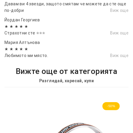
Давам ви 4 звезди, защото смятам че можете да сте още
по-добри
Виж още
Йордан Георгиев
★ ★ ★ ★ ★
Страхотни сте ⭐⭐⭐
Виж още
Мария Алтънова
★ ★ ★ ★ ★
Любимото ми място.
Виж още
Вижте още от категорията
Разгледай, харесай, купи
-50%