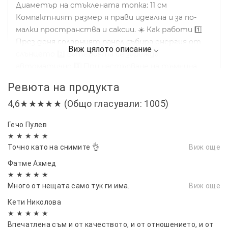
Диаметър на стъклената топка: 11 см
Компактният размер я прави идеална и за по-
малки пространства и саксии. ☀️ Как работи 1️⃣
През деня соларният панел събира енергия от
слънцето 2️⃣ Батерията се зарежда
автоматично 3️⃣ При настъпване на тъмнина
лампата се включва сама Без кабели. Без ток.
Ревюта на продукта
Само слънчева енергия. 🌿 Идея за декорация
4,6★★★★★ (Общо гласували: 1005)
Поставете няколко лампи около цветя, по
градинска пътека или в балконска кашпа и
Гечо Пулев
създайте уютна вечерна атмосфера с мека бяла
★ ★ ★ ★ ★
светлина.
Точно като на снимите 👌
Виж още
Фатме Ахмед
★ ★ ★ ★ ★
Много от нещата само тук ги има.
Виж още
Кети Николова
★ ★ ★ ★ ★
Впечатлена съм и от качеството, и от отношението, и от