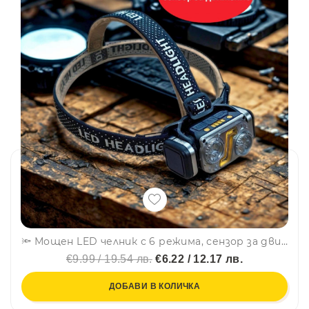
🔦 Мощен LED челник с 6 режима, сензор за движение и магнит за ползване като работна лампа, авариен режим-HX-T70S
€9.99 / 19.54 лв.
€6.22 / 12.17 лв.
ДОБАВИ В КОЛИЧКА