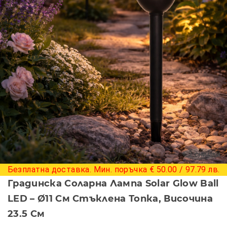
+ 2 снимки
Безплатна доставка. Мин. поръчка € 50.00 / 97.79 лв.
Градинска Соларна Лампа Solar Glow Ball
LED – Ø11 См Стъклена Топка, Височина
23.5 См