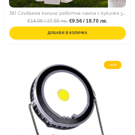
3в1 Сгъваема къпинг работна лампа с кукичка за окачване и няколко режима на работа X6608
€14.06 / 27.50 лв.
€9.56 / 18.70 лв.
ДОБАВИ В КОЛИЧКА
-64%