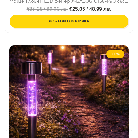
Мощен ловен LED фенер X-BALOG Q158-P90 със стойка за монтаж на оръжие и 3бр. филтри за светлина
€35.28 / 69.00 лв.
€25.05 / 48.99 лв.
ДОБАВИ В КОЛИЧКА
-60%