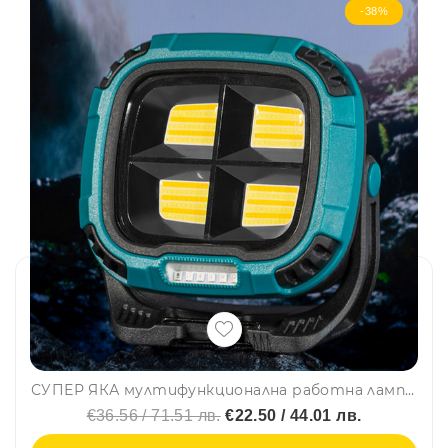
-38%
СУПЕР ЯКА мултифункционална работна лампа с няколко режима на работа W894-1
€36.56 / 71.51 лв.
€22.50 / 44.01 лв.