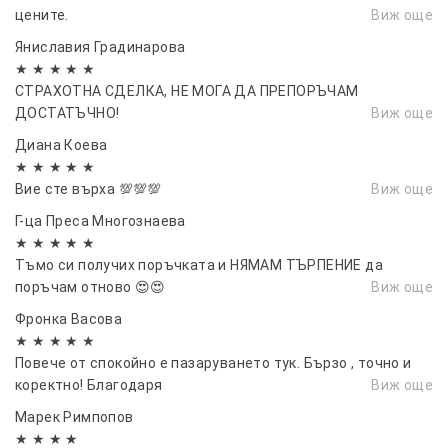
цените.
Виж още
Яниславия Градинарова
★ ★ ★ ★ ★
СТРАХОТНА СДЕЛКА, НЕ МОГА ДА ПРЕПОРЪЧАМ
ДОСТАТЪЧНО!
Виж още
Диана Коева
★ ★ ★ ★ ★
Вие сте върха 💯💯💯
Виж още
Г-ца Преса Многознаева
★ ★ ★ ★ ★
Тъмо си получих поръчката и НЯМАМ ТЪРПЕНИЕ да
поръчам отново 😍😍
Виж още
Фронка Васовa
★ ★ ★ ★ ★
Повече от спокойно е пазаруването тук. Бързо , точно и
коректно! Благодаря
Виж още
Марек Римпопов
★ ★ ★ ★