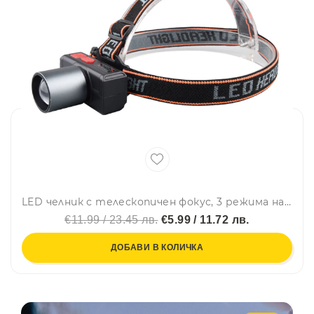
LED челник с телескопичен фокус, 3 режима на осветяване, 60-градсово рамо на наклон и до 8 часа работа-JS-929
€11.99 / 23.45 лв.
€5.99 / 11.72 лв.
ДОБАВИ В КОЛИЧКА