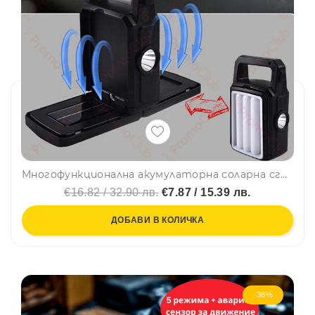
Многофункционална акумулаторна соларна сгъваема висяща лампа XF-527
€16.82 / 32.90 лв.
€7.87 / 15.39 лв.
ДОБАВИ В КОЛИЧКА
-38%