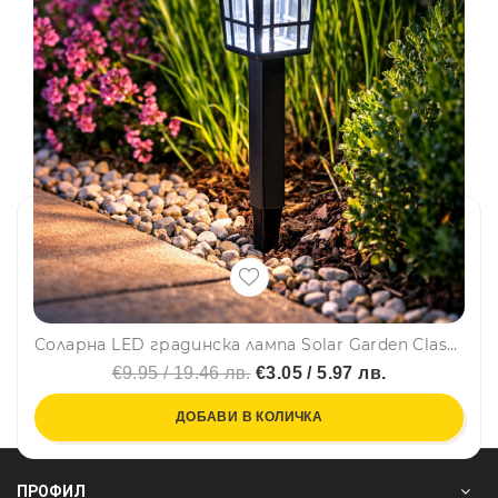
Соларна LED градинска лампа Solar Garden Classic - 24 см – бяла светлина, автоматично включване, без кабели, еко захранване
€9.95 / 19.46 лв.
€3.05 / 5.97 лв.
ДОБАВИ В КОЛИЧКА
ПРОФИЛ