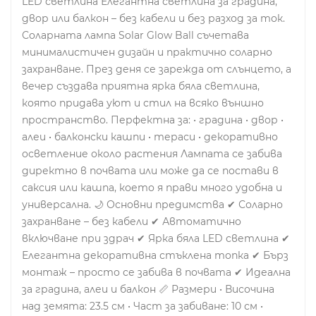
LED светлина Елегантна светлина за градина,
двор или балкон – без кабели и без разход за ток.
Соларната лампа Solar Glow Ball съчетава
минималистичен дизайн и практично соларно
захранване. През деня се зарежда от слънцето, а
вечер създава приятна ярка бяла светлина,
която придава уют и стил на всяко външно
пространство. Перфектна за: • градина • двор •
алеи • балконски кашпи • тераси • декоративно
осветление около растения Лампата се забива
директно в почвата или може да се постави в
саксия или кашпа, което я прави много удобна и
универсална. 🌙 Основни предимства ✔ Соларно
захранване – без кабели ✔ Автоматично
включване при здрач ✔ Ярка бяла LED светлина ✔
Елегантна декоративна стъклена топка ✔ Бърз
монтаж – просто се забива в почвата ✔ Идеална
за градина, алеи и балкон 📏 Размери • Височина
над земята: 23.5 см • Част за забиване: 10 см •