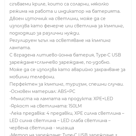
сгъваеми криле, които са соларни, няколко
режима на работа и индикатор на батерията.
Двоен източник на светлини, може да се
използва като фенерче или светлина за къмпинг,
подходящо за различни нужди.
Регулируем ъгъл на осветяване на къмпинг
лампата.
С вградена литиево-йонна батерия, Type-C USB
зареждане+слънчево зареждане, по-удобно.
Може да се използва като аварийно захранване за
мобилни телефони.
Перфектен за къмпинг, туризъм, спешни случаи.
-Основен материал: ABS+PC
-Мъниста на лампата на продукта: XPE+LED
-Яркост на светлината: 150LM
-Лека предавка: 4 предавки, XPE силна светлина –
LED силна светлина – LED слаба светлина –
червена светлина - мигаща
-Метод на зареждане: Type-C USB зареждане +