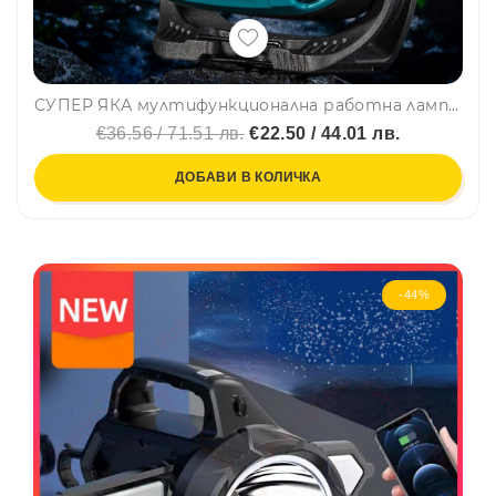
СУПЕР ЯКА мултифункционална работна лампа с няколко режима на работа W891-1
€36.56 / 71.51 лв.
€22.50 / 44.01 лв.
ДОБАВИ В КОЛИЧКА
-44%