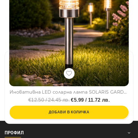
Иновативна LED соларна лампа SOLARIS GARDEN LIGHT със стъклен цилиндър за повече осветеност
€12.50 / 24.45 лв.
€5.99 / 11.72 лв.
ДОБАВИ В КОЛИЧКА
ПРОФИЛ