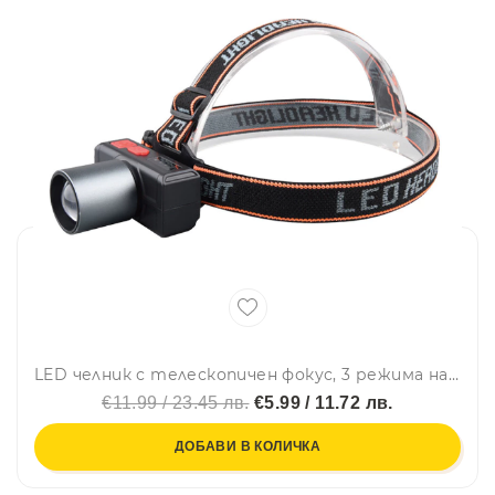
LED челник с телескопичен фокус, 3 режима на осветяване, 60-градсово рамо на наклон и до 8 часа работа-JS-929
€11.99 / 23.45 лв.
€5.99 / 11.72 лв.
ДОБАВИ В КОЛИЧКА