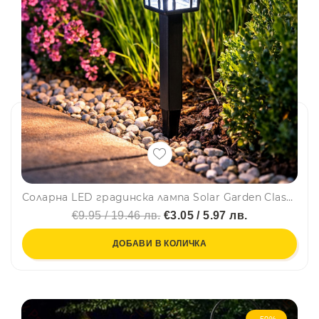
Соларна LED градинска лампа Solar Garden Classic - 24 см – бяла светлина, автоматично включване, без кабели, еко захранване
€9.95 / 19.46 лв.
€3.05 / 5.97 лв.
ДОБАВИ В КОЛИЧКА
-50%