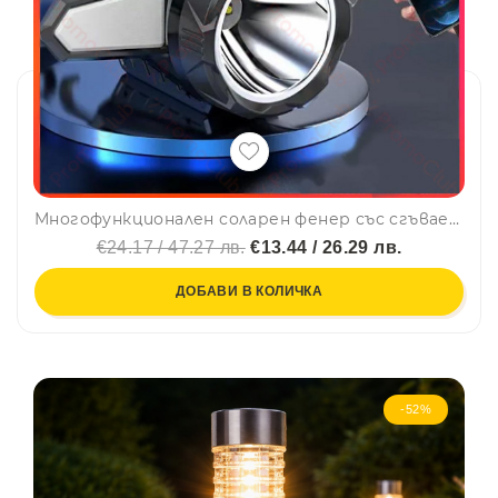
Многофункционален соларен фенер със сгъваеми крила, статив и няколко режима на работа
€24.17 / 47.27 лв.
€13.44 / 26.29 лв.
ДОБАВИ В КОЛИЧКА
-52%