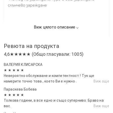
слънчево зареждане
Ревюта на продукта
4,6★★★★★ (Общо гласували: 1005)
ВАЛЕРИЯ КЛИСАРСКА
★ ★ ★ ★ ★
Невероятно обслужване и компетентност ! Тук ще
намерите точно това , което Ви е нужно .
Виж още
Параскева Бобева
★ ★ ★ ★ ★
Толкова години, а все едно и също суперниво. Браво на
вас.
Виж още