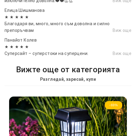
изключително доволна.❤️❤️👏👏
Виж още
Елица Шишманова
★ ★ ★ ★ ★
Благодаря ви, много, много съм доволна и силно
препоръчвам
Виж още
Панайот Колев
★ ★ ★ ★ ★
Суперсайт – суперстоки на суперцени.
Виж още
Вижте още от категорията
Разгледай, харесай, купи
-69%