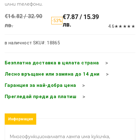
илни телефони.
€16.82 / 32.90
€7.87 / 15.39
-53%
лв.
лв.
4.6
★
★
★
★
★
в наличност
SKU#: 18865
Безплатна доставка в цялата страна
Лесно връщане или замяна до 14 дни
Гаранция за най-добра цена
Прегледай преди да платиш
Информация
Многофункционалната лампа има кукичка,