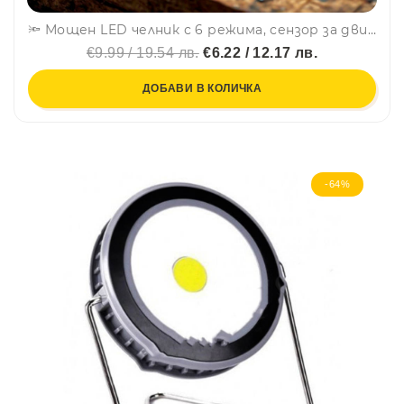
🔦 Мощен LED челник с 6 режима, сензор за движение и магнит за ползване като работна лампа, авариен режим-HX-T70S
€9.99 / 19.54 лв.
€6.22 / 12.17 лв.
ДОБАВИ В КОЛИЧКА
-64%