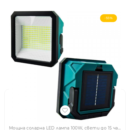
-55%
Мощна соларна LED лампа 100W, свети до 15 часа, зарежда се от слънце или ток, с блиц режим, прожектор - CK 688