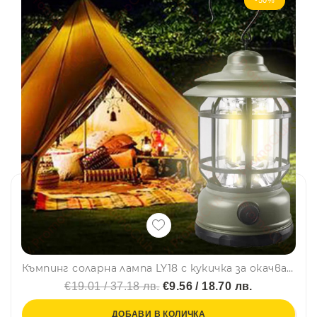
Къмпинг соларна лампа LY18 с кукичка за окачване или свободно стояща, ретро, с няколко режима на работа
€19.01 / 37.18 лв.
€9.56 / 18.70 лв.
ДОБАВИ В КОЛИЧКА