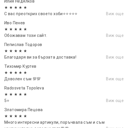
Илия Недялков
★ ★ ★ ★ ★
С вас преоткрих своето хоби⭐⭐⭐⭐⭐
Виж още
Иво Пенев
★ ★ ★ ★ ★
Обожавам този сайт.
Виж още
Пепислав Тодоров
★ ★ ★ ★ ★
Благодаря ви за бързата доставка!
Виж още
Тихомир Куртев
★ ★ ★ ★ ★
Доволен съм 💯💯
Виж още
Radosveta Topoleva
★ ★ ★ ★ ★
5⭐
Виж още
Златомира Пецова
★ ★ ★ ★ ★
Много интересни артикули, поръчвала съм и съм