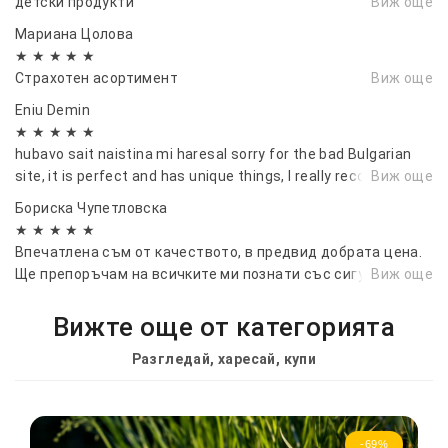
детски продукти
Виж още
Мариана Цолова
★ ★ ★ ★ ★
Страхотен асортимент
Виж още
Eniu Demin
★ ★ ★ ★ ★
hubavo sait naistina mi haresal sorry for the bad Bulgarian
site, it is perfect and has unique things, I really recommend it
Виж още
Бориска Чупетловска
★ ★ ★ ★ ★
Впечатлена съм от качеството, в предвид добрата цена.
Ще препоръчам на всичките ми познати със сигурност!
Виж още
Вижте още от категорията
Разгледай, харесай, купи
-69%