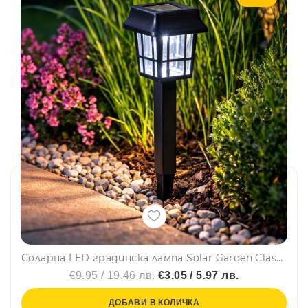
Соларна LED градинска лампа Solar Garden Classic - 24 см – бяла светлина, автоматично включване, без кабели, еко захранване
€9.95 / 19.46 лв.
€3.05 / 5.97 лв.
ДОБАВИ В КОЛИЧКА