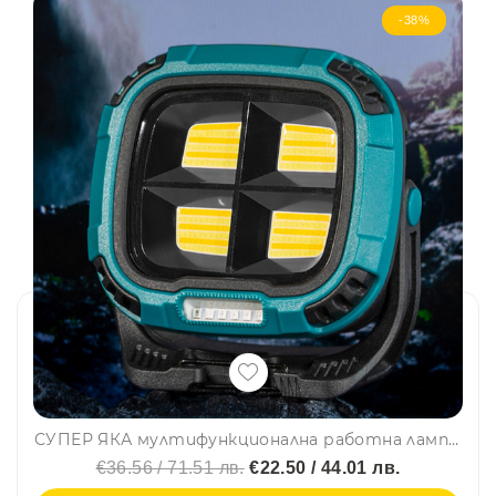
-38%
СУПЕР ЯКА мултифункционална работна лампа с няколко режима на работа W894-1
€36.56 / 71.51 лв.
€22.50 / 44.01 лв.