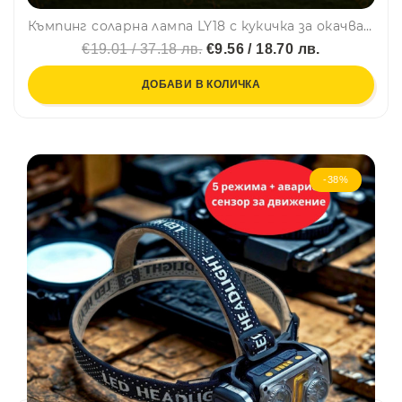
Къмпинг соларна лампа LY18 с кукичка за окачване или свободно стояща, ретро, с няколко режима на работа
€19.01 / 37.18 лв.
€9.56 / 18.70 лв.
ДОБАВИ В КОЛИЧКА
-38%