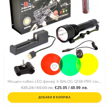
Мощен ловен LED фенер X-BALOG Q158-P90 със стойка за монтаж на оръжие и 3бр. филтри за светлина
€35.28 / 69.00 лв.
€25.05 / 48.99 лв.
ДОБАВИ В КОЛИЧКА