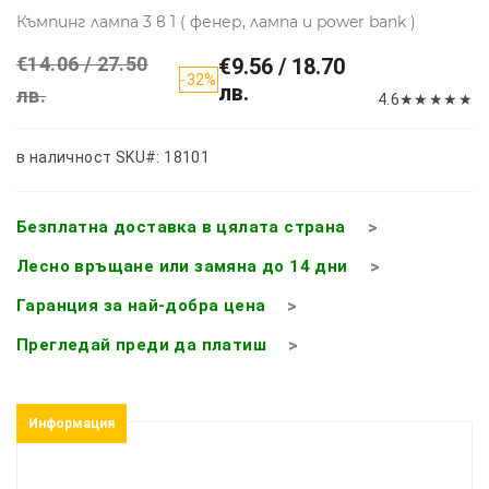
Къмпинг лампа 3 в 1 ( фенер, лампа и power bank )
€14.06 / 27.50
€9.56 / 18.70
-32%
лв.
лв.
4.6
★
★
★
★
★
в наличност
SKU#: 18101
Безплатна доставка в цялата страна
Лесно връщане или замяна до 14 дни
Гаранция за най-добра цена
Прегледай преди да платиш
Информация