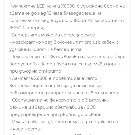
Компактна LED лампа X6608, с удължено време на
светене до над 12 часа благодарение на
системата с лед крушки и 1800mAh капацитет с
18650 батерия;
- Батерията може да се презарежда
многократно чрез включения micro usb кабел, с
удължен живот на батерията;
- Технологията IPX6 позволява на лампата да бъде
водоустойчива при буря и да се използва дори и
при дъжд на открито
- Лампата X6608 е проектирана като
вентилатор с 3 перки, за да помогне за
равномерното разпределение на светлината;
- Светлината на фенерчето е с 3 различни
режима и аварийно светкавица / SOS
предупреждение при двойно докосване;
- Има здрава кука, която помага да се закачи на
много места;