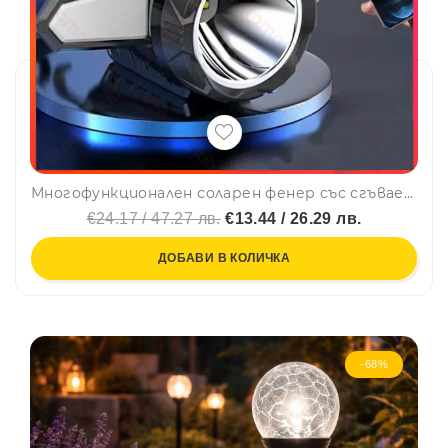
Многофункционален соларен фенер със сгъваеми крила, статив и няколко режима на работа
€24.17 / 47.27 лв.
€13.44 / 26.29 лв.
ДОБАВИ В КОЛИЧКА
-68%