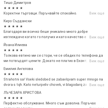
Тишо Димитров
★ ★ ★ ★ ★
Коректни търговци. Поръчвайте спокойно.
Виж още
Киро Сърдански
★ ★ ★ ★ ★
Благодаря ви всичко беше уникално много добре
изглеждаче когато го получих и като качество е
Виж още
перфектно вие сте 💯 от 💯
Йоана Илиева
★ ★ ★ ★ ★
Толкова евтино ми се стори, че се обадих по телефона да
ми потвърдят цените. Докато не платих в Еконт, пак не
Виж още
можех да повярвам. Но е ИСТИНА.
Емилия Ангелова
★ ★ ★ ★ ★
Strahotni sa! Vseki sledobed se zabavlqvam super mnogo na
dvora s tqh. Kato neturpeliv chovek, vi blagodarq za burzata
Виж още
dostavka 🤝
ЛЪЧЕЗАРА ХРИСТОВА
★ ★ ★ ★ ★
Перфектно обслужване. Много съм доволна. Поръчах