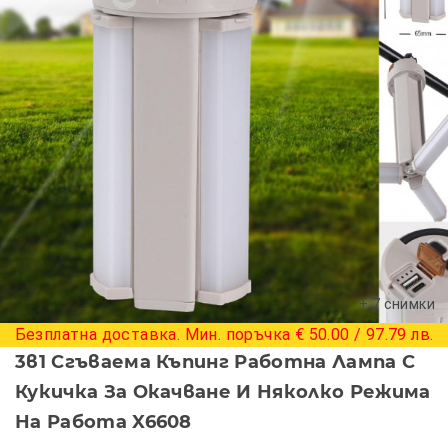
+ 7 снимки
Безплатна доставка. Мин. поръчка € 50.00 / 97.79 лв.
3в1 Сгъваема Къпинг Работна Лампа С
Кукичка За Окачване И Няколко Режима
На Работа X6608