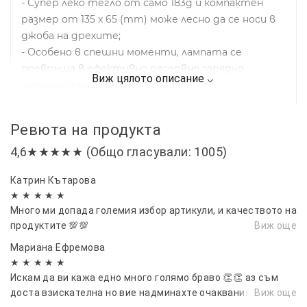
- Супер леко тегло от само 183g и компактен
размер от 135 x 65 (mm) може лесно да се носи в
джоба на дрехите;
- Особено в спешни моменти, лампата се
превръща в ефективно резервно зарядно
устройство за вашия телефон.
Ревюта на продукта
4,6★★★★★ (Общо гласували: 1005)
Катрин Кътарова
★ ★ ★ ★ ★
Много ми допада големия избор артикули, и качеството на
продуктите 💯💯
Виж още
Мариана Ефремова
★ ★ ★ ★ ★
Искам да ви кажа едно много голямо браво 👏👏 аз съм
доста взискателна но вие надминахте очакванията ми.
Виж още