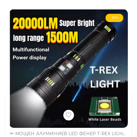
-55%
🔦 МОЩЕН АЛУМИНИЕВ LED ФЕНЕР T-REX LIGHT FA-G02 с функция външна батерия - GOZ