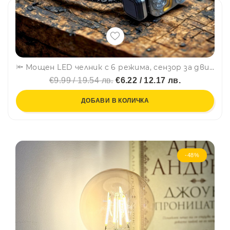
🔦 Мощен LED челник с 6 режима, сензор за движение и магнит за ползване като работна лампа, авариен режим-HX-T70S
€9.99 / 19.54 лв.
€6.22 / 12.17 лв.
ДОБАВИ В КОЛИЧКА
-48%