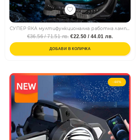
СУПЕР ЯКА мултифункционална работна лампа с няколко режима на работа W891-1
€36.56 / 71.51 лв.
€22.50 / 44.01 лв.
ДОБАВИ В КОЛИЧКА
-44%