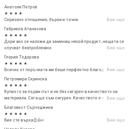
Анатоли Петров
★ ★ ★ ★
Сериозно отношение, бързи и точни.
Виж още
Габриела Атанасова
★ ★ ★ ★ ★
Дори ако се наложи да замениш някой продукт, нещата се
случват безпроблемно.
Виж още
Глория Тодорова
★ ★ ★ ★ ★
Всичко от поръчката ми беше перфектно благодаря ви.
Виж още
Петромира Скринска
★ ★ ★ ★ ★
Купих го за първи път и не бях сигурен в качеството на
материала. Сега ще съм сигурен. Качеството е отлично.
Виж още
Точно от каквото имах нужда
Благовест Сърчеджиев
★ ★ ★ ★ ★
Вие сте върха👏👍⭐
Виж още