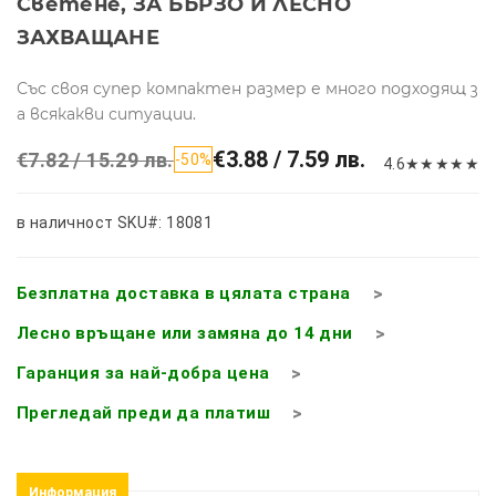
Светене, ЗА БЪРЗО И ЛЕСНО
ЗАХВАЩАНЕ
Със своя супер компактен размер е много подходящ з
а всякакви ситуации.
€3.88 / 7.59 лв.
€7.82 / 15.29 лв.
-50%
4.6
★
★
★
★
★
в наличност
SKU#: 18081
Безплатна доставка в цялата страна
Лесно връщане или замяна до 14 дни
Гаранция за най-добра цена
Прегледай преди да платиш
Информация