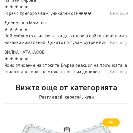
Натали Кирова
★ ★ ★ ★ ★
Горечо препоръчвам, уникални сте ❤️❤️❤️
Виж още
Десислава Момева
★ ★ ★ ★ ★
Най-хубавото е, че когато и да отвориш сайта, винаги има
някакви намаления. Докато пътувам сутрин винаги
Виж още
проверявам какво е на промоция днес.
ВИЛИАН АТАНАСОВ
★ ★ ★ ★ ★
Ясно описание на стоките. Бърза реакция на поръчката, а
също и доставка на стоката. аз съм доволен
Виж още
Вижте още от категорията
Разгледай, харесай, купи
-36%