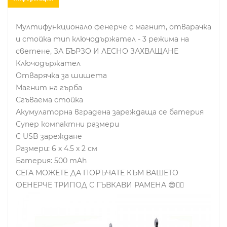
Мултифункционало фенерче с магнит, отварачка
и стойка тип ключодържател - 3 режима на
светене, ЗА БЪРЗО И ЛЕСНО ЗАХВАЩАНЕ
Ключодържател
Отварячка за шишета
Магнит на гърба
Сгъваема стойка
Акумулаторна вградена зареждаща се батерия
Супер компактни размери
С USB зареждане
Размери: 6 х 4.5 х 2 см
Батерия: 500 mAh
СЕГА МОЖЕТЕ ДА ПОРЪЧАТЕ КЪМ ВАШЕТО
ФЕНЕРЧЕ ТРИПОД С ГЪВКАВИ РАМЕНА 😍👇🏻