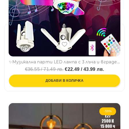
✨Музикална парти LED лампа с 3 лъча и вградена bluetooth тонколона🎇
€36.55 / 71.49 лв.
€22.49 / 43.99 лв.
ДОБАВИ В КОЛИЧКА
-59%