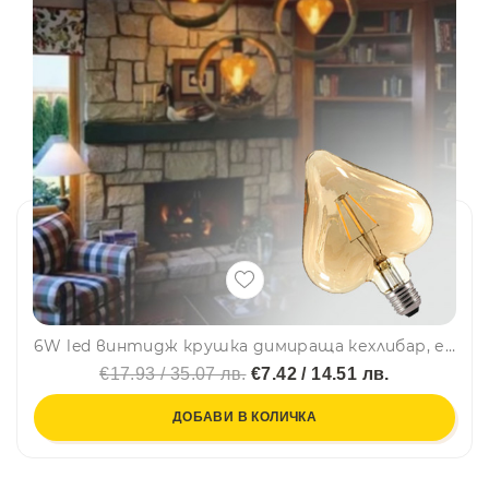
6W led винтидж крушка димираща кехлибар, енергоспестяваща, сърце, BF22
€17.93 / 35.07 лв.
€7.42 / 14.51 лв.
ДОБАВИ В КОЛИЧКА