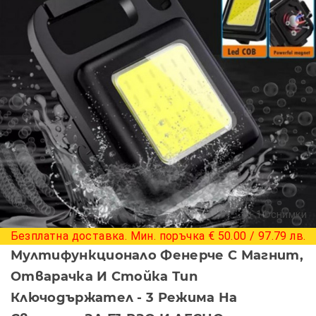
+ 11 снимки
Безплатна доставка. Мин. поръчка € 50.00 / 97.79 лв.
Мултифункционало Фенерче С Магнит,
Отварачка И Стойка Тип
Ключодържател - 3 Режима На