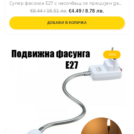
Супер фасонга Е27 с насочващ се прецизен датчик за автоматичен нощен режим
€8.44 / 16.51 лв.
€4.49 / 8.78 лв.
ДОБАВИ В КОЛИЧКА
-53%