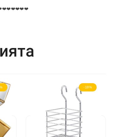
️❤️❤️❤️❤️❤️❤️
рията
8%
-18%