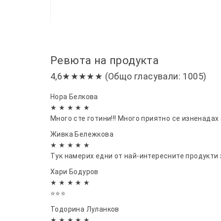
Ревюта на продукта
4,6★★★★★ (Общо гласували: 1005)
Нора Белкова
★ ★ ★ ★ ★
Много сте готини!!! Много приятно се изненадах
Живка Бележкова
★ ★ ★ ★ ★
Тук намерих едни от най-интересните продукти 
Хари Бодуров
★ ★ ★ ★ ★
⭐⭐⭐
Тодорина Луланков
★ ★ ★ ★ ★