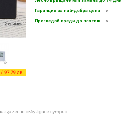
Лесно връщане или замяна до 14 дни
Гаранция за най-добра цена
Прегледай преди да платиш
+ 2 снимки
/ 97.79 лв.
ник за лесно събуждане сутрин