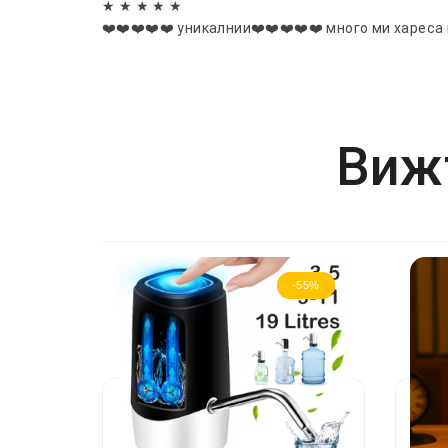
★ ★ ★ ★ ★
❤️❤️❤️❤️❤️ уникалнии❤️❤️❤️❤️❤️ много ми хареса
Вижт
-55%