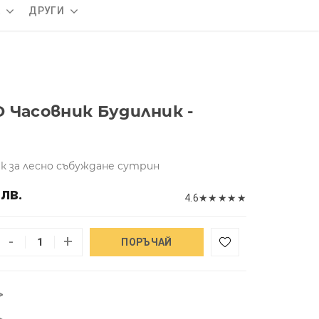
А
ДРУГИ
 Часовник Будилник -
к за лесно събуждане сутрин
 лв.
4.6
★
★
★
★
★
-
+
ПОРЪЧАЙ