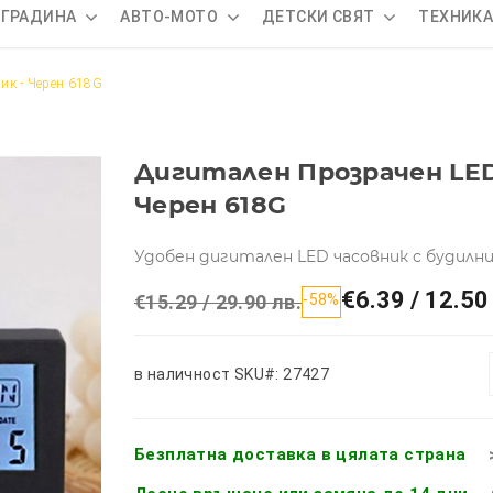
 ГРАДИНА
АВТО-МОТО
ДЕТСКИ СВЯТ
ТЕХНИК
ик - Черен 618G
Дигитален Прозрачен LED
Черен 618G
Удобен дигитален LED часовник с будилни
€6.39 / 12.50
€15.29 / 29.90 лв.
-58%
в наличност
SKU#: 27427
Безплатна доставка в цялата страна