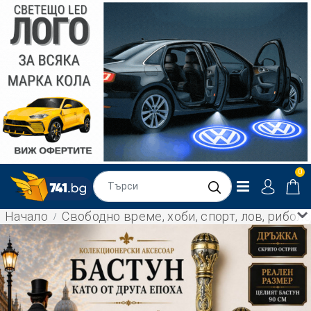
0
Начало
Свободно време, хоби, спорт, лов, рибол