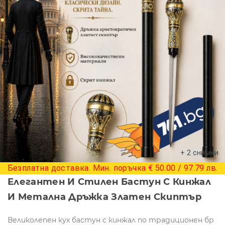
+ 2 снимки
Безплатна доставка. Мин. поръчка € 50.00 / 97.79 лв.
Елегантен И Стилен Бастун С Кинжал
И Метална Дръжка Златен Скиптър
Великолепен кух бастун с кинжал по традиционен бр