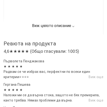
Ревюта на продукта
4,6★★★★★ (Общо гласували: 1005)
Първолета Пенджакова
★ ★ ★ ★ ★
Радвам се че избрах вас, перфектни по всеки един
критерии⭐⭐⭐⭐
Виж още
Гергана Пешева
★ ★ ★ ★ ★
Наложи ми се да върна стока, защото не бях премерила,
както трябва. Нямах проблеми да върна.
Виж още