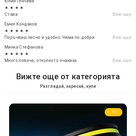
Юлия Генчева
★ ★ ★ ★
Става
Виж още
Емил Кондаков
★ ★ ★ ★ ★
Поръчваш лесно и удобно. Няма по-добри.
Виж още
Минка Стефанова
★ ★ ★ ★ ★
Много повече, отколкото очаквах.
Виж още
Вижте още от категорията
Разгледай, харесай, купи
-73%