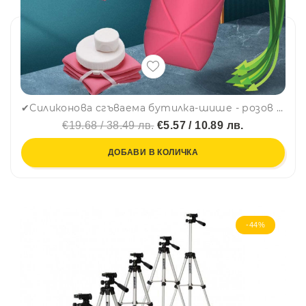
✔Силиконова сгъваема бутилка-шише - розов цвят, 600ml, КРАЙ С ПЛАСТМАСАТА, MINI FOLDABLE BOTTLE
€19.68 / 38.49 лв.
€5.57 / 10.89 лв.
ДОБАВИ В КОЛИЧКА
-44%