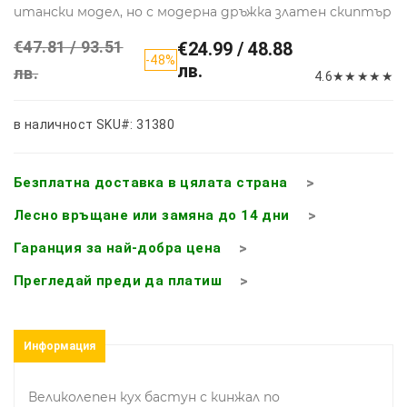
итански модел, но с модерна дръжка златен скиптър
€47.81 / 93.51
€24.99 / 48.88
-48%
лв.
лв.
4.6
★
★
★
★
★
в наличност
SKU#: 31380
Безплатна доставка в цялата страна
Лесно връщане или замяна до 14 дни
Гаранция за най-добра цена
Прегледай преди да платиш
Информация
Великолепен кух бастун с кинжал по