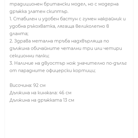
традиционен британски модел, но с модерна
дръжка златен скиптър.
1. Стабилен и удобен бастун с гумен накрайник и
удобна ръкохватка, лягаща великолепно в
дланта;
2. Здрава метална тръба надхвърляща по
дължина обичайните четални три или четири
секционни палки;
3. Наличие на двуостър нож значително по-дълъг
от парадните офицерски кортици;
Височина: 92 см
Дължина на кинжала: 46 см
Дължина на дръжката 13 см