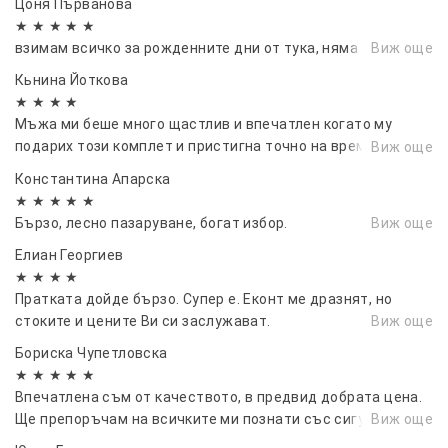
Цоня Първанова
★ ★ ★ ★ ★
взимам всичко за рожденните дни от тука, няма грешка
Виж още
Кьнина Йоткова
★ ★ ★ ★
Мъжа ми беше много щастлив и впечатлен когато му
подарих този комплет и пристигна точно на време за
Виж още
рождения му ден. Благодаря ви!🙌
Константина Апарска
★ ★ ★ ★ ★
Бързо, лесно пазаруване, богат избор.
Виж още
Елиан Георгиев
★ ★ ★ ★
Пратката дойде бързо. Супер е. Еконт ме дразнят, но
стоките и цените Ви си заслужават.
Виж още
Бориска Чупетловска
★ ★ ★ ★ ★
Впечатлена съм от качеството, в предвид добрата цена.
Ще препоръчам на всичките ми познати със сигурност!
Виж още