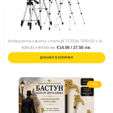
Невероятен фото статив TF330A TRIPOD с всички необходими екстри за удобство и нивелация
€25.31 / 49.50 лв.
€14.06 / 27.50 лв.
ДОБАВИ В КОЛИЧКА
-52%