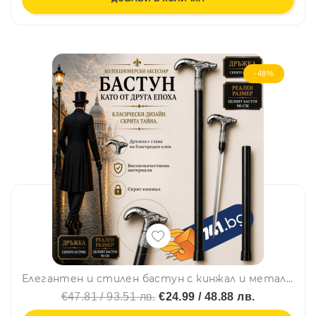
-48%
Елегантен и стилен бастун с кинжал и метална дръжка с глава на благороден елен - 27
€47.81 / 93.51 лв.
€24.99 / 48.88 лв.