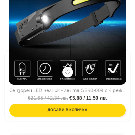
Сензорен LED челник - лента GB40-009 с 4 режима и датчик, панорамен, с USB зареждане на акумулатора
€21.65 / 42.34 лв.
€5.88 / 11.50 лв.
ДОБАВИ В КОЛИЧКА