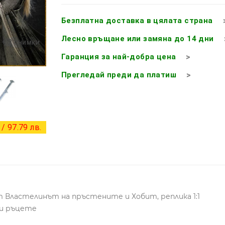
Безплатна доставка в цялата страна
Лесно връщане или замяна до 14 дни
+ 2 снимки
Гаранция за най-добра цена
Прегледай преди да платиш
/ 97.79 лв.
 Властелинът на пръстените и Хобит, реплика 1:1
 и ръцете