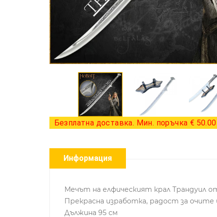
Безплатна доставка. Мин. поръчка € 50.00 
Информация
Мечът на елфическият крал Трандуил от
Прекрасна изработка, радост за очите
Дължина 95 см