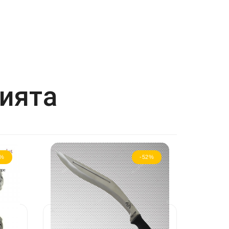
рията
2%
-52%