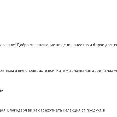
ного с тях! Добро съотношение на цена-качество и бърза доста
ръчвам а вие оправдахте всичките ми очаквания дори ги надм
ен.
дая. Благодаря ви за страхотната селекция от продукти!