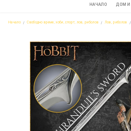
НАЧАЛО
ДОМ И
Начало
Свободно време, хоби, спорт, лов, риболов
Лов, риболов