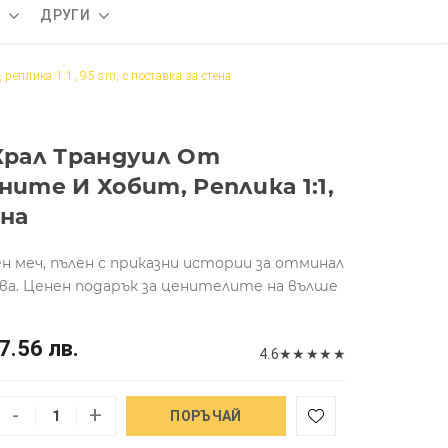
А
ДРУГИ
реплика 1:1, 95 sm, с поставка за стена
рал Трандуил От
те И Хобит, Реплика 1:1,
ена
ен меч, пълен с приказни истории за отминал
тва. Ценен подарък за ценителите на вълше
7.56 лв.
4.6
★
★
★
★
★
-
+
ПОРЪЧАЙ