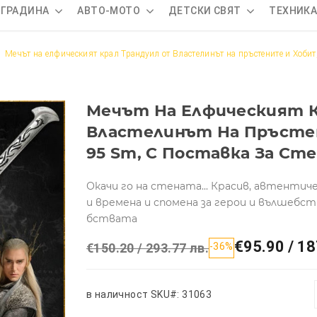
 ГРАДИНА
АВТО-МОТО
ДЕТСКИ СВЯТ
ТЕХНИК
Мечът на елфическият крал Трандуил от Властелинът на пръстените и Хобит, 
Мечът На Елфическият К
Властелинът На Пръстени
95 Sm, С Поставка За Ст
Окачи го на стената... Красив, автентич
и времена и спомена за герои и вълшебс
бствата
€95.90 / 18
€150.20 / 293.77 лв.
-36%
в наличност
SKU#: 31063