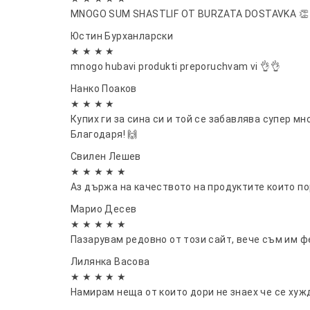
MNOGO SUM SHASTLIF OT BURZATA DOSTAVKA 👏
Юстин Бурханларски
★ ★ ★ ★
mnogo hubavi produkti preporuchvam vi 👌👌
Нанко Поаков
★ ★ ★ ★
Купих ги за сина си и той се забавлява супер м
Благодаря! 🙌
Свилен Лешев
★ ★ ★ ★ ★
Аз държа на качеството на продуктите които по
Марио Десев
★ ★ ★ ★ ★
Пазарувам редовно от този сайт, вече съм им ф
Лилянка Васовa
★ ★ ★ ★ ★
Намирам неща от които дори не знаех че се хуж