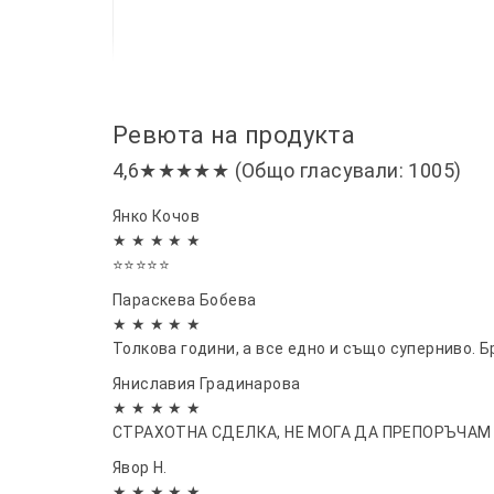
Ревюта на продукта
4,6★★★★★ (Общо гласували: 1005)
Янко Кочов
★ ★ ★ ★ ★
⭐⭐⭐⭐⭐
Параскева Бобева
★ ★ ★ ★ ★
Толкова години, а все едно и също суперниво. Б
Яниславия Градинарова
★ ★ ★ ★ ★
СТРАХОТНА СДЕЛКА, НЕ МОГА ДА ПРЕПОРЪЧАМ
Явор Н.
★ ★ ★ ★ ★