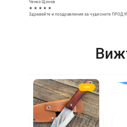
Ченко Щонов
★ ★ ★ ★ ★
Здравейте и поздравления за чудесните ПРОД
Вижт
-49%