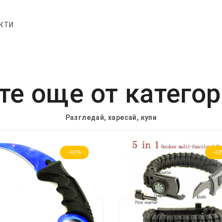
УКТИ
е още от катего
Разгледай, харесай, купи
-41%
-4