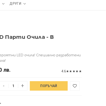
А
ДРУГИ
 Парти Очила - В
роятни LED очила! Специално разработени
на!
0 лв.
4.6
★
★
★
★
★
-
+
ПОРЪЧАЙ