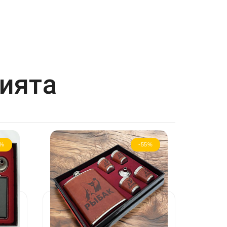
рията
2%
-55%