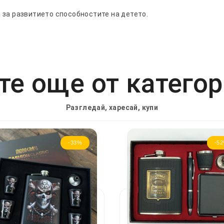
 за развитието способностите на детето.
е още от катего
Разгледай, харесай, купи
-33%
-5