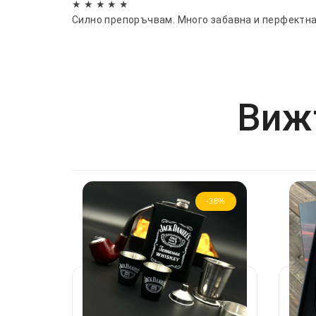
★ ★ ★ ★ ★
Силно препоръчвам. Много забавна и перфектна
Вижт
-38%