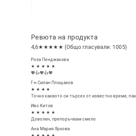
Ревюта на продукта
4,6★★★★★ (Общо гласували: 1005)
Роза Пенджакова
★ ★ ★ ★ ★
💖👍💖👍💖
Г-н Силан Площаков
★ ★ ★ ★
Точно каквото си търсех от известно време, па
Иво Китов
★ ★ ★ ★ ★
Доволен, препоръчвам смело
Ана Мария Яркова
★ ★ ★ ★ ★