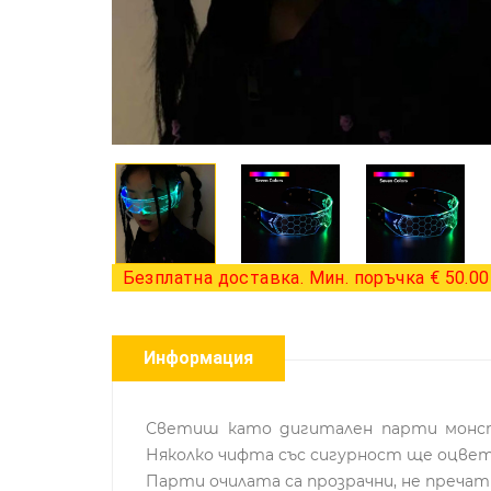
Безплатна доставка. Мин. поръчка € 50.00 
Информация
Светиш като дигитален парти монстъ
Няколко чифта със сигурност ще оцвет
Парти очилата са прозрачни, не пречат