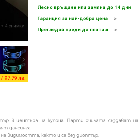
Лесно връщане или замяна до 14 дни
Гаранция за най-добра цена
+ 4 снимки
Прегледай преди да платиш
/ 97.79 лв.
р в центъра на купона. Парти очилата създават на
ят дансинга.
 на видимостта, както и са без диоптър.