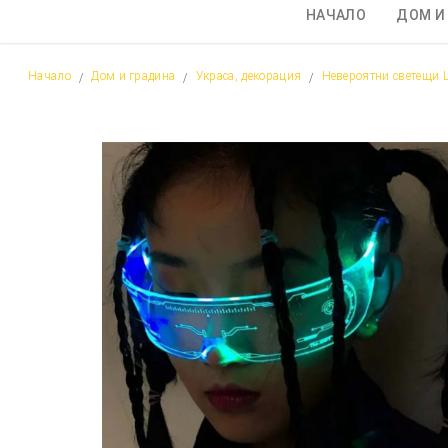
НАЧАЛО
ДОМ И
Начало
Дом и градина
Украса, декорация
Невероятни светещи L