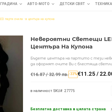
 ГРАДИНА
АВТО-МОТО
ДЕТСКИ СВЯТ
ТЕХНИК
ED парти очила - в центъра на купона
Невероятни Светещи LED
Центъра На Купона
Бъдете центъра на партито с тези неве
да оформят очите Ви с блестяща светли
€11.25 / 22.0
€16.87 / 32.99 лв.
-33%
в наличност
SKU#: 27775
Безплатна доставка в цялата страна