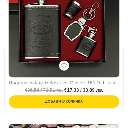
Подаръчен комплект Jack Daniel's №7 Old - манерка, мини манерка, ключодържател, чашка, #2018-2
€36.56 / 71.51 лв.
€17.33 / 33.89 лв.
ДОБАВИ В КОЛИЧКА