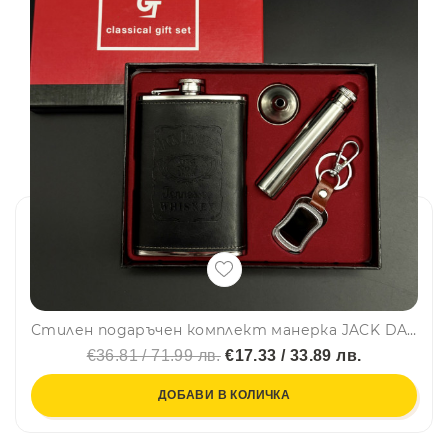
Стилен подаръчен комплект манерка JACK DANIELS с фуния, шишенце и ключодържател Jack Daniels Old No.7 Brand– 2018-1
€36.81 / 71.99 лв.
€17.33 / 33.89 лв.
ДОБАВИ В КОЛИЧКА