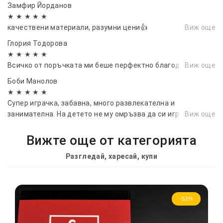
Замфир Йорданов
★ ★ ★ ★ ★
качествени материали, разумни цени👍
Виж още
Глория Тодорова
★ ★ ★ ★ ★
Всичко от поръчката ми беше перфектно благодаря ви.
Виж още
Боби Манолов
★ ★ ★ ★ ★
Супер играчка, забавна, много развлекателна и
занимателна. На детето не му омръзва да си играе
Виж още
Вижте още от категорията
Разгледай, харесай, купи
-53%