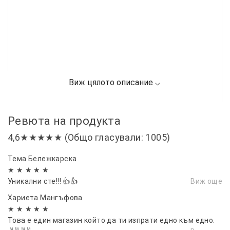
Ревюта на продукта
4,6★★★★★ (Общо гласували: 1005)
Тема Бележкарска
★ ★ ★ ★ ★
Уникални сте!!! 👍👍
Виж още
Хариета Мангъфова
★ ★ ★ ★ ★
Това е един магазин който да ти изпрати едно към едно.