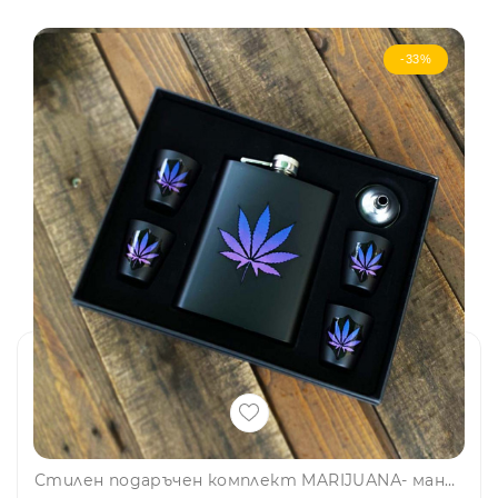
-33%
Стилен подаръчен комплект MARIJUАNА- манерка за алкохол, чашки и фунийка DJH1801