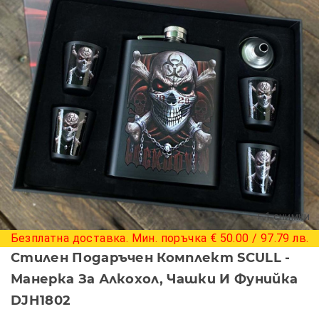
+ 1 снимки
Безплатна доставка. Мин. поръчка € 50.00 / 97.79 лв.
Стилен Подаръчен Комплект SCULL -
Манерка За Алкохол, Чашки И Фунийка
DJH1802