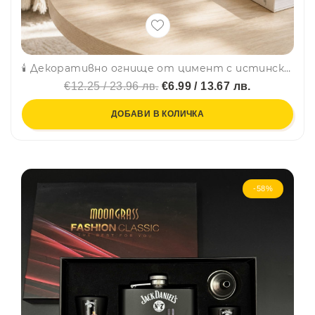
🕯️ Декоративно огнище от цимент с истински пламък, на биоетанол, 13 × 13 × 10 см
€12.25 / 23.96 лв.
€6.99 / 13.67 лв.
ДОБАВИ В КОЛИЧКА
-58%