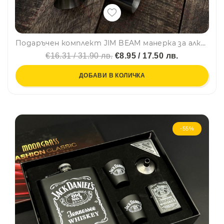
Подаръчен комплект JIM BEAM манерка за алкохол с 4 шотав кожен калъф +фунийка FLACHMANN-SET
€16.31 / 31.90 лв.
€8.95 / 17.50 лв.
ДОБАВИ В КОЛИЧКА
-55%