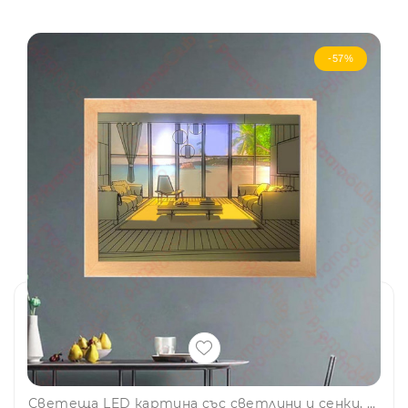
-57%
Светеща LED картина със светлини и сенки, модерен минималистичен дизайн, USB захранване - BY YHE SEA