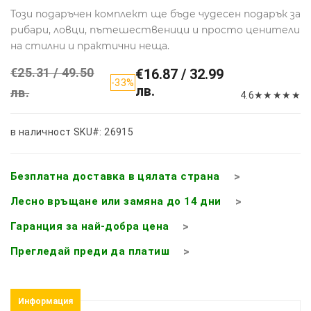
Този подаръчен комплект ще бъде чудесен подарък за
рибари, ловци, пътешественици и просто ценители
на стилни и практични неща.
€25.31 / 49.50
€16.87 / 32.99
-33%
лв.
лв.
4.6
★
★
★
★
★
в наличност
SKU#: 26915
Безплатна доставка в цялата страна
Лесно връщане или замяна до 14 дни
Гаранция за най-добра цена
Прегледай преди да платиш
Информация