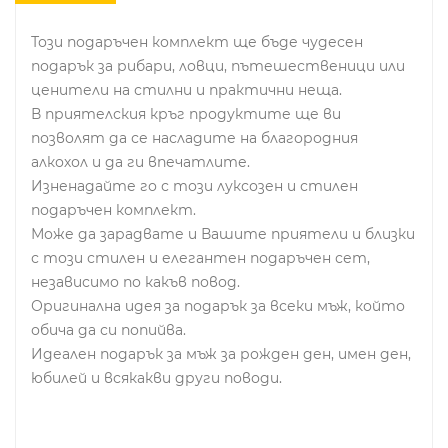
Този подаръчен комплект ще бъде чудесен
подарък за рибари, ловци, пътешественици или
ценители на стилни и практични неща.
В приятелския кръг продуктите ще ви
позволят да се насладите на благородния
алкохол и да ги впечатлите.
Изненадайте го с този луксозен и стилен
подаръчен комплект.
Може да зарадвате и Вашите приятели и близки
с този стилен и елегантен подаръчен сет,
независимо по какъв повод.
Оригинална идея за подарък за всеки мъж, който
обича да си попийва.
Идеален подарък за мъж за рожден ден, имен ден,
юбилей и всякакви други поводи.