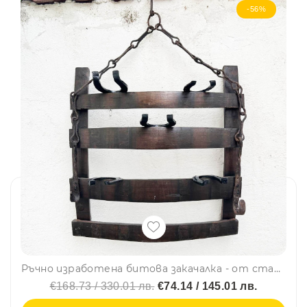
-56%
Ръчно изработена битова закачалка - от старо буре, подкови и верига от волски впряг, последни 2 броя
€168.73 / 330.01 лв.
€74.14 / 145.01 лв.