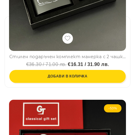
Стилен подаръчен комплект манерка с 2 чашки, фуния и запалка Jack Daniels Old No.7 Brand в черно – DJH1536
€36.30 / 71.00 лв.
€16.31 / 31.90 лв.
ДОБАВИ В КОЛИЧКА
-53%