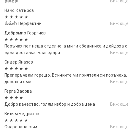
✌️✌️✌️✌️
Виж още
Начо Катъров
★ ★ ★ ★ ★
👍👍👍 Перфектни
Виж още
Добромир Георгиев
★ ★ ★ ★ ★
Поръчах пет неща отделно, а ми ги обединиха и дойдоха с
една доставка. Благодаря
Виж още
Сидер Яназов
★ ★ ★ ★ ★
Препоръчвам горещо. Всичките ми приятели си поръчаха,
доволни сме
Виж още
Герга Васовa
★ ★ ★ ★
Добро качество, голям избор и добра цена
Виж още
Вилям Бедринов
★ ★ ★ ★ ★
Очарована съм.
Виж още