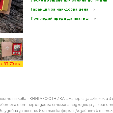
Лесно връщане или замяна до 14 дни
Гаранция за най-добра цена
Прегледай преди да платиш
+ 3 снимки
/ 97.79 лв.
лите на лова - КНИГА ОХОТНИКА с манерка за алкохол и 3
зработена е от неръждаема стомана подходяща за храните
и удобна за носене. Има плоска форма. Дизайнът ѝ е стил