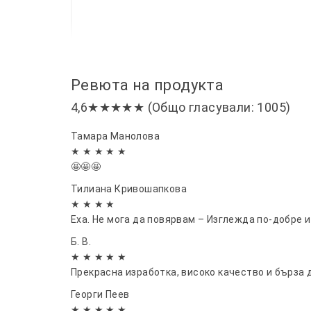
Ревюта на продукта
4,6★★★★★ (Общо гласували: 1005)
Тамара Манолова
★ ★ ★ ★ ★
🤩🤩🤩
Тилиана Кривошапкова
★ ★ ★ ★
Еха. Не мога да повярвам – Изглежда по-добре и
Б. В.
★ ★ ★ ★ ★
Прекрасна изработка, високо качество и бърза д
Георги Пеев
★ ★ ★ ★ ★