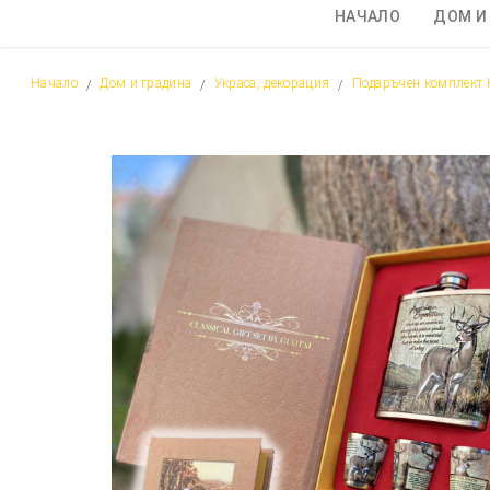
НАЧАЛО
ДОМ И
Начало
Дом и градина
Украса, декорация
Подаръчен комплект 