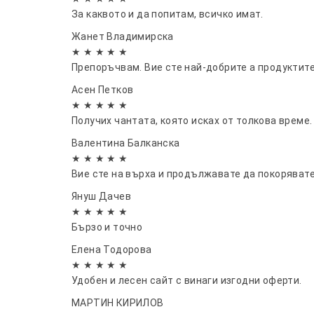
За каквото и да попитам, всичко имат.
Жанет Владимирска
★ ★ ★ ★ ★
Препоръчвам. Вие сте най-добрите а продуктите
Асен Петков
★ ★ ★ ★ ★
Получих чантата, която исках от толкова време
Валентина Балканска
★ ★ ★ ★ ★
Вие сте на върха и продължавате да покорявате
Януш Дачев
★ ★ ★ ★ ★
Бързо и точно
Елена Тодорова
★ ★ ★ ★ ★
Удобен и лесен сайт с винаги изгодни оферти.
МАРТИН КИРИЛОВ