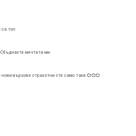
 са топ.
. Сбъднахте мечтата ми.
 нови върхове страхотни сте само така 💞💞💞