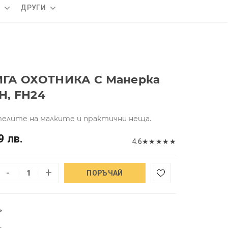
А
ДРУГИ
ИГА ОХОТНИКА С Манерка
Н, FH24
телите на малките и практични неща.
9 лв.
4.6
★
★
★
★
★
-
+
ПОРЪЧАЙ