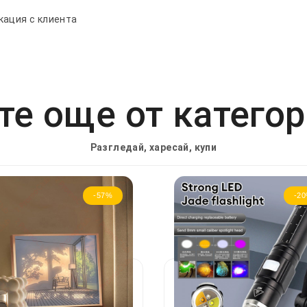
кация с клиента
е още от катего
Разгледай, харесай, купи
-57%
-2