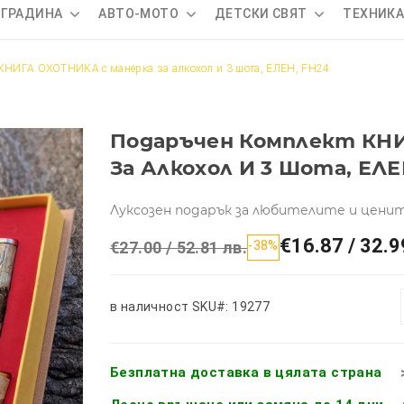
 ГРАДИНА
АВТО-МОТО
ДЕТСКИ СВЯТ
ТЕХНИК
КНИГА ОХОТНИКА с манерка за алкохол и 3 шота, ЕЛЕН, FH24
Подаръчен Комплект КН
За Алкохол И 3 Шота, ЕЛЕ
Луксозен подарък за любителите и цени
€16.87 / 32.9
€27.00 / 52.81 лв.
-38%
в наличност
SKU#: 19277
Безплатна доставка в цялата страна