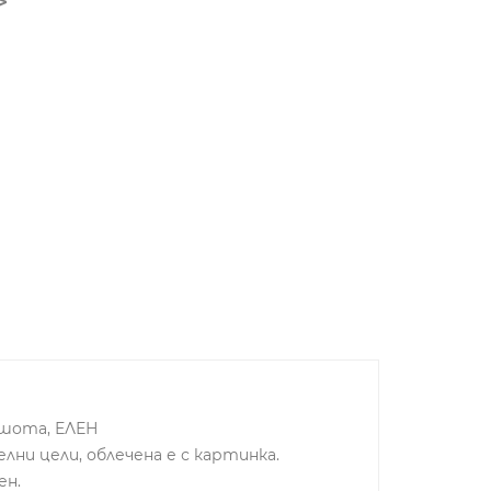
 шота, ЕЛЕН
лни цели, облечена е с картинка.
ен.