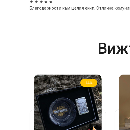
★ ★ ★ ★ ★
Благодарности към целия екип. Отлична комуни
Вижт
-33%