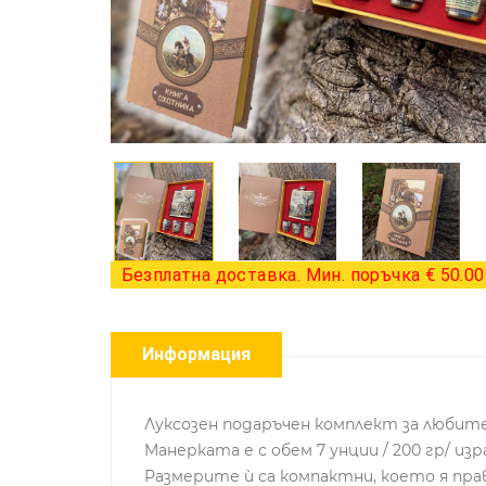
Безплатна доставка. Мин. поръчка € 50.00 
Информация
Луксозен подаръчен комплект за любите
Манерката е с обем 7 унции / 200 гр/ и
Размерите ѝ са компактни, което я прав