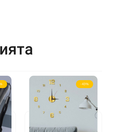
рията
0%
-43%