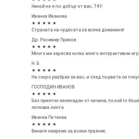
Никой не е по-добър от вас, 741!
Иванка Иванова
★ ★ ★ ★ ★
Страната на чудесата за всяка домакиня!
Др. Росимир Принов
★ ★ ★ ★ ★
Много ми харесва колко много интерактивни игр
Н. Б.
★ ★ ★ ★ ★
На скоро разбрах за вас, и след първата си пок
ГОСПОДИН ИВАНОВ
★ ★ ★ ★ ★
Бях приятно изненадан от начина, по който беш
лепкава лента.
Иванка Петкова
★ ★ ★ ★ ★
Винаги навреме за всеки празник.