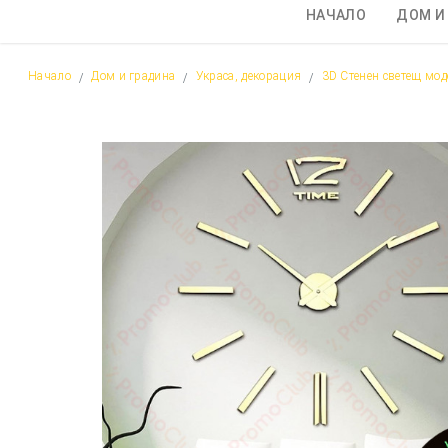
НАЧАЛО
ДОМ И
Начало
Дом и градина
Украса, декорация
3D Стенен светещ мод