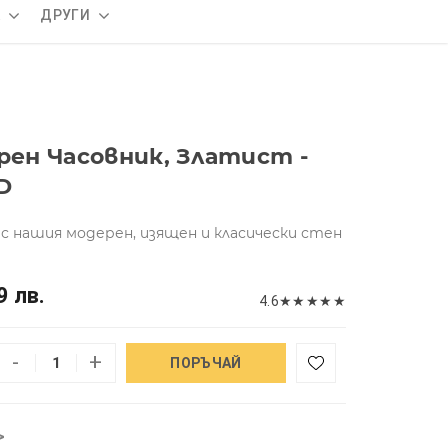
А
ДРУГИ
ен Часовник, Златист -
D
с нашия модерен, изящен и класически стен
9 лв.
4.6
★
★
★
★
★
-
+
ПОРЪЧАЙ