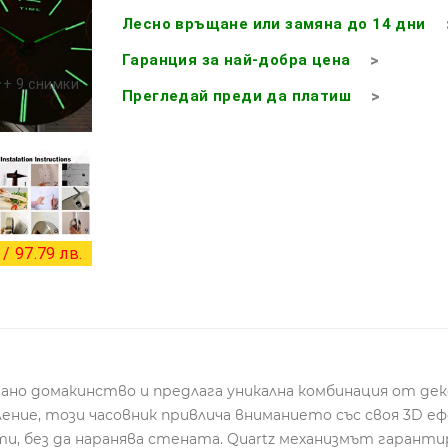
Лесно връщане или замяна до 14 дни
Гаранция за най-добра цена
+ 9 снимки
Прегледай преди да платиш
/ 97.79 лв.
ирано домакинство и предлага уникална комбинация от де
ние, този часовник привлича вниманието със своя 3D ефе
ти, без да наранява стената. Quartz механизмът гарант