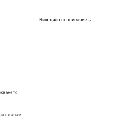
ужването.
во не знам.