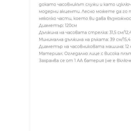
докато часовникът служи и като изключ
модерни акценти. Лесно можете да го п
няколко части, което ви дава възможно
Диаметър: 120см
Дължина на часовата стрелка: 31,5 см/12,
Минимална дължина на ръката: 39 см/15,4
Диаметър на часовниковата машина: 12 с
Материал: Огледално лице с висока плъ
Захранва се от 1 AA батерия (не е включ