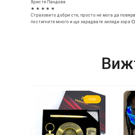
Христя Пандова
★ ★ ★ ★ ★
Страховито добри сте, просто не мога да повяр
постигнете много и ще зарадвате хиляди хора 
Вижт
-50%