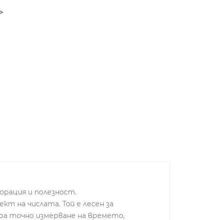
корация и полезност.
кт на числата. Той е лесен за
ира точно измерване на времето,