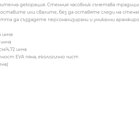
ителна декорация. Стенния часовник съчетава традицио
оставите или свалите, без да оставяте следи на стена
стта да създадете персонализирани и уникални аранжиро
4 инча
 инча
м/4,72 инча
тност EVA пяна, екологично чист
ена)