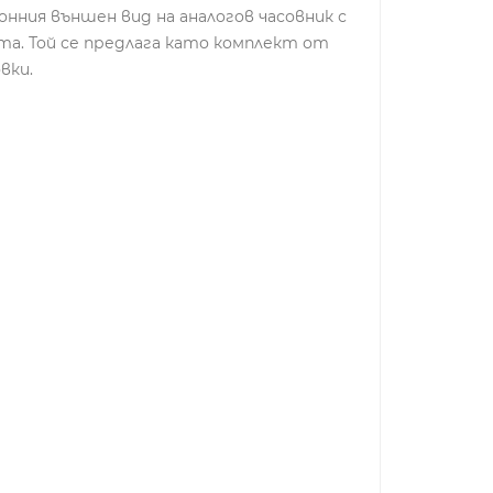
нния външен вид на аналогов часовник с
та. Той се предлага като комплект от
вки.