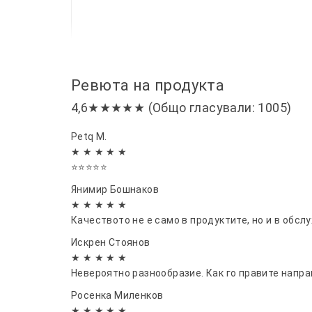
Ревюта на продукта
4,6★★★★★ (Общо гласували: 1005)
Petq M.
★ ★ ★ ★ ★
⭐⭐⭐⭐⭐
Янимир Бошнаков
★ ★ ★ ★ ★
Качеството не е само в продуктите, но и в обсл
Искрен Стоянов
★ ★ ★ ★ ★
Невероятно разнообразие. Как го правите напра
Росенка Миленков
★ ★ ★ ★ ★