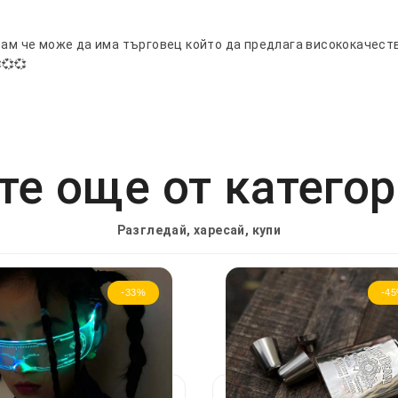
вам че може да има търговец който да предлага висококачеств
💞💞
е още от катего
Разгледай, харесай, купи
-33%
-4