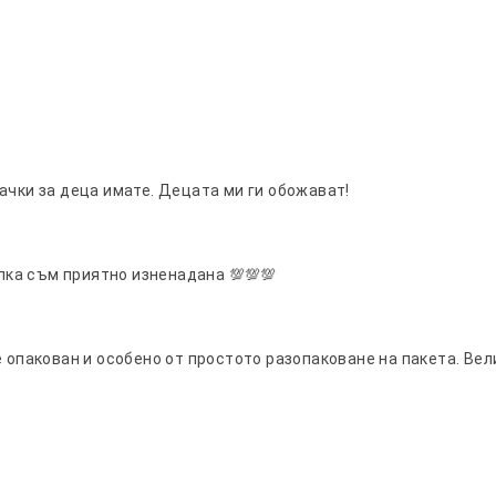
ачки за деца имате. Децата ми ги обожават!
упка съм приятно изненадана 💯💯💯
е опакован и особено от простото разопаковане на пакета. Вел