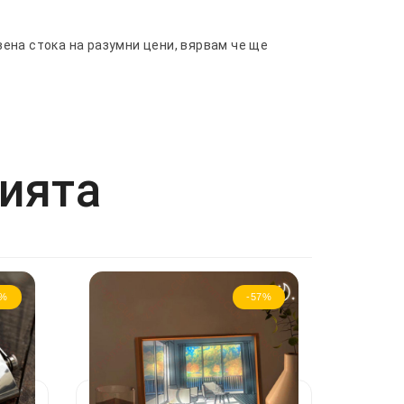
ена стока на разумни цени, вярвам че ще
рията
5%
-57%