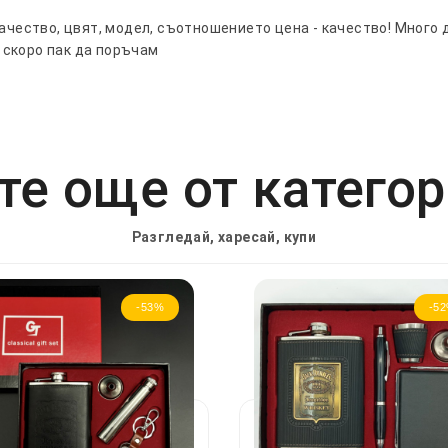
качество, цвят, модел, съотношението цена - качество! Много
 скоро пак да поръчам
е още от катего
Разгледай, харесай, купи
-53%
-5