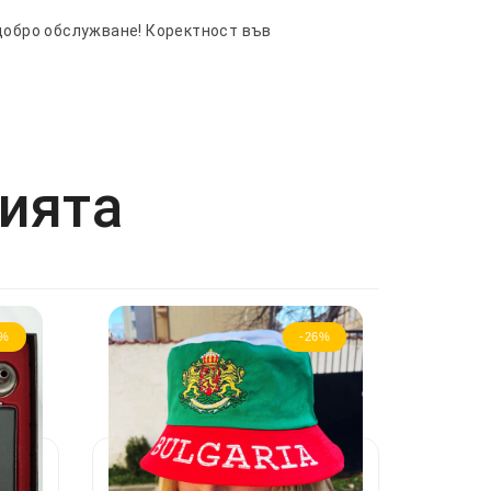
 добро обслужване! Коректност във
рията
2%
-26%