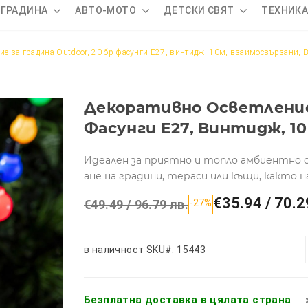
 ГРАДИНА
АВТО-МОТО
ДЕТСКИ СВЯТ
ТЕХНИК
ие за градина Outdoor, 20 бp фасунги Е27, винтидж, 10м, взаимосвързани, 
Декоративно Осветление 
Фасунги Е27, Винтидж, 10
Идеален за приятно и топло амбиентно о
ане на градини, тераси или къщи, както 
€35.94 / 70.2
€49.49 / 96.79 лв.
-27%
в наличност
SKU#: 15443
Безплатна доставка в цялата страна