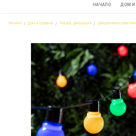
НАЧАЛО
ДОМ И
Начало
Дом и градина
Украса, декорация
Декоративно осветлен