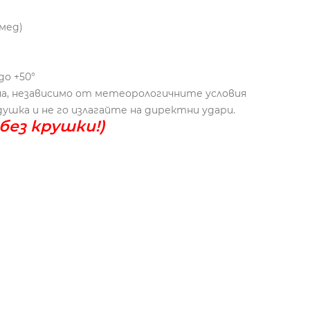
 мед)
о +50°
на, независимо от метеорологичните условия
шка и не го излагайте на директни удари.
без крушки!)