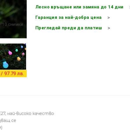
Лесно връщане или замяна до 14 дни
Гаранция за най-добра цена
+ 10 снимки
Прегледай преди да платиш
/ 97.79 лв.
E27, най-високо качество
зващ се
м)