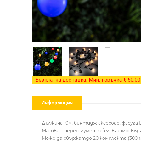
Безплатна доставка. Мин. поръчка € 50.00 
Информация
Дължина 10м, винтидж аксесоар, фасуга 
Масивен, черен, гумен кабел, взаимосвър
Може да свържатдо 20 комплекта (300 