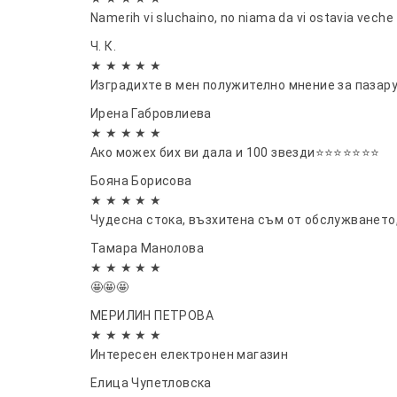
Namerih vi sluchaino, no niama da vi ostavia veche
Ч. К.
★ ★ ★ ★ ★
Изградихте в мен полужително мнение за пазар
Ирена Габровлиева
★ ★ ★ ★ ★
Ако можех бих ви дала и 100 звезди⭐⭐⭐⭐⭐⭐⭐
Бояна Борисова
★ ★ ★ ★ ★
Чудесна стока, възхитена съм от обслужването
Тамара Манолова
★ ★ ★ ★ ★
🤩🤩🤩
МЕРИЛИН ПЕТРОВА
★ ★ ★ ★ ★
Интересен електронен магазин
Елица Чупетловска