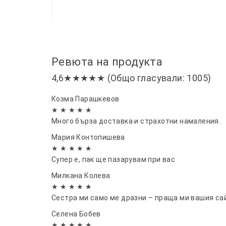
Ревюта на продукта
4,6★★★★★ (Общо гласували: 1005)
Козма Парашкевов
★ ★ ★ ★ ★
Много бърза доставка и страхотни намаления.
Мария Контопишева
★ ★ ★ ★ ★
Супер е, пак ще пазарувам при вас
Милкана Колева
★ ★ ★ ★ ★
Сестра ми само ме дразни – праща ми вашия сай
Селена Бобев
★ ★ ★ ★ ★