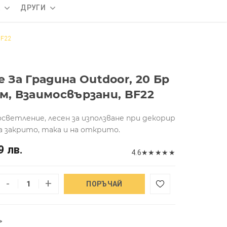
А
ДРУГИ
BF22
За Градина Outdoor, 20 Бp
м, Взаимосвързани, BF22
светление, лесен за използване при декорир
на закрито, така и на открито.
9 лв.
4.6
★
★
★
★
★
-
+
ПОРЪЧАЙ