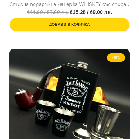
Стилна подаръчна манерка WHISKEY със спирателно кранче FH-99, YH-64oz, неръждаема стомана и кожа
€44.99 / 87.99 лв.
€35.28 / 69.00 лв.
ДОБАВИ В КОЛИЧКА
-38%