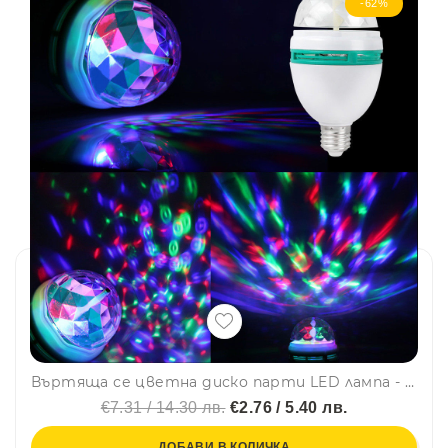
-62%
Въртяща се цветна диско парти LED лампа - ефектна, надеждна и икономична, BF23
€7.31 / 14.30 лв.
€2.76 / 5.40 лв.
ДОБАВИ В КОЛИЧКА