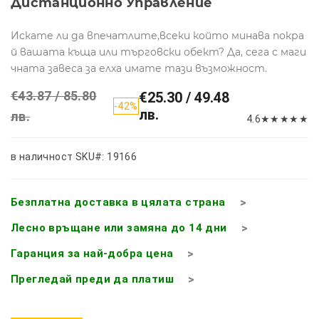
Дистанционно Управление
Искате ли да впечатлите,всеки който минава покра
й вашата къща или търговски обект? Да, сега с маги
чната завеса за елха имате тази възможност.
€43.87 / 85.80
€25.30 / 49.48
-42%
лв.
лв.
4.6
★
★
★
★
★
в наличност
SKU#: 19166
Безплатна доставка в цялата страна
Лесно връщане или замяна до 14 дни
Гаранция за най-добра цена
Прегледай преди да платиш