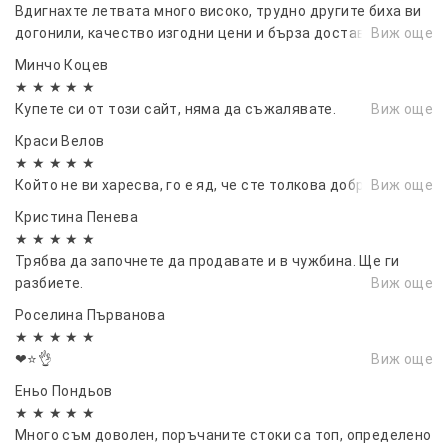
Вдигнахте летвата много високо, трудно другите биха ви
догонили, качество изгодни цени и бърза доставка.
Виж още
Минчо Коцев
★ ★ ★ ★ ★
Купете си от този сайт, няма да съжалявате.
Виж още
Краси Велов
★ ★ ★ ★ ★
Който не ви харесва, го е яд, че сте толкова добри.
Виж още
Кристина Пенева
★ ★ ★ ★ ★
Трябва да започнете да продавате и в чужбина. Ще ги
разбиете.
Виж още
Роселина Първанова
★ ★ ★ ★ ★
❤⭐👌
Виж още
Еньо Пондьов
★ ★ ★ ★ ★
Много съм доволен, поръчаните стоки са топ, определено