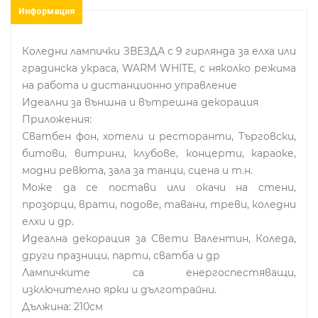
Информация
Коледни лампички ЗВЕЗДА с 9 гирлянда за елха или
градинска украса, WARM WHITE, с няколко режима
на работа и дистанционно управление
Идеални за външна и вътрешна декорация
Приложения:
Сватбен фон, хотели и ресторанти, Търговски,
битови, витрини, клубове, концерти, караоке,
модни ревюта, зала за танци, сцена и т.н.
Може да се постави или окачи на стени,
прозорци, врати, подове, тавани, треви, коледни
елхи и др.
Идеална декорация за Свети Валентин, Коледа,
други празници, парти, сватба и др
Лампичките са енергоспестяващи,
изключително ярки и дълготрайни.
Дължина: 210см