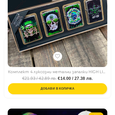
Комплект 4 луксозни метални запалки HIGH LIFE в подаръчна кутия, бензинови, STAR®
€21.93 / 42.89 лв.
€14.00 / 27.38 лв.
ДОБАВИ В КОЛИЧКА