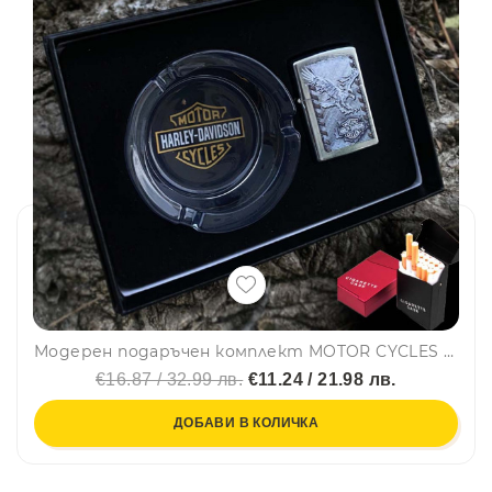
Модерен подаръчен комплект MOTOR CYCLES "Hаrlеy-Dаvidson" за любителите на тютюна - пепелник и запалка YJ6577
€16.87 / 32.99 лв.
€11.24 / 21.98 лв.
ДОБАВИ В КОЛИЧКА