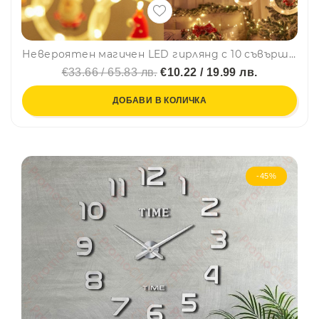
Невероятен магичен LED гирлянд с 10 съвършени фигури за перфектната Коледна или Новогодишна украса, BF22
€33.66 / 65.83 лв.
€10.22 / 19.99 лв.
ДОБАВИ В КОЛИЧКА
-45%