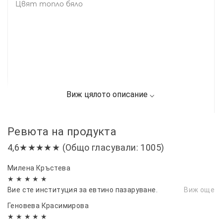
Цвят топло бяло
Ревюта на продукта
4,6★★★★★ (Общо гласували: 1005)
Милена Кръстева
★ ★ ★ ★ ★
Вие сте институция за евтино пазаруване.
Виж още
Геновева Красимирова
★ ★ ★ ★ ★