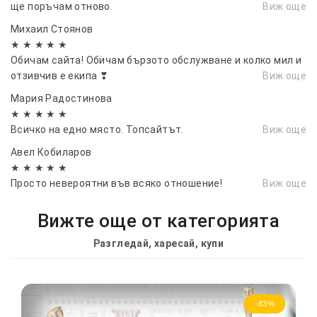
ще поръчам отново
Виж още
Михаил Стоянов
★ ★ ★ ★ ★
Обичам сайта! Обичам бързото обслужване и колко мил и
отзивчив е екипа ❣
Виж още
Мария Радостинова
★ ★ ★ ★ ★
Всичко на едно място. Топсайтът.
Виж още
Авел Кобиларов
★ ★ ★ ★ ★
Просто невероятни във всяко отношение!
Виж още
Вижте още от категорията
Разгледай, харесай, купи
-83%