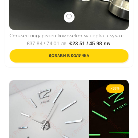
Стилен подаръчен комплект манерка и лула с 3 чашки и фуния Jack Daniels Old No.7 Brand в черно - FH 26
€37.84 / 74.01 лв.
€23.51 / 45.98 лв.
ДОБАВИ В КОЛИЧКА
-38%