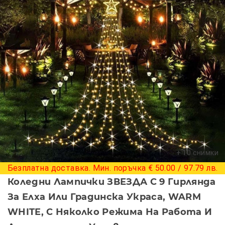
+ 10 снимки
Безплатна доставка. Мин. поръчка € 50.00 / 97.79 лв.
Коледни Лампички ЗВЕЗДА С 9 Гирлянда
За Елха Или Градинска Украса, WARM
WHITE, С Няколко Режима На Работа И