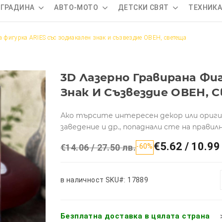
 ГРАДИНА
АВТО-МОТО
ДЕТСКИ СВЯТ
ТЕХНИК
 фигурка ARIES със зодиакален знак и съзвездие ОВЕН, светеща
3D Лазерно Гравиранa Фи
Знак И Съзвездие ОВЕН,
Ако търсите интересен декор или ориги
заведение и др., попаднали сте на прави
€5.62 / 10.99
€14.06 / 27.50 лв.
-60%
в наличност
SKU#: 17889
Безплатна доставка в цялата страна