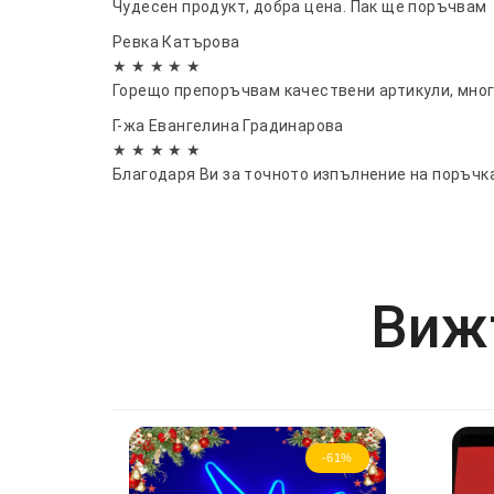
Чудесен продукт, добра цена. Пак ще поръчвам
Ревка Катърова
★ ★ ★ ★ ★
Горещо препоръчвам качествени артикули, мно
Г-жа Евангелина Градинарова
★ ★ ★ ★ ★
Благодаря Ви за точното изпълнение на поръчк
Вижт
-61%