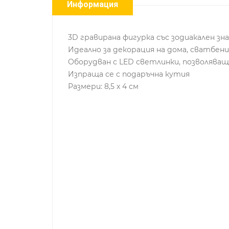
Информация
3D гравирана фигурка със зодиакален зн
Идеално за декорация на дома, сватбен
Оборудван с LED светлинки, позволяващ
Изпраща се с подаръчна кутия
Размери: 8,5 х 4 см