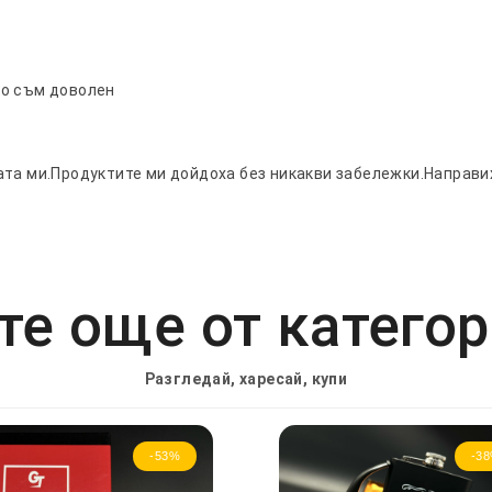
го съм доволен
ата ми.Продуктите ми дойдоха без никакви забележки.Направи
е още от катего
Разгледай, харесай, купи
-53%
-3