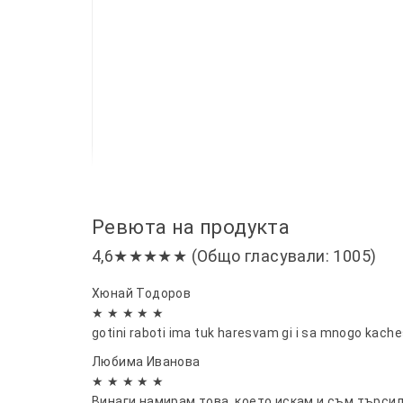
Ревюта на продукта
4,6★★★★★ (Общо гласували: 1005)
Хюнай Тодоров
★ ★ ★ ★ ★
gotini raboti ima tuk haresvam gi i sa mnogo kache
Любима Иванова
★ ★ ★ ★ ★
Винаги намирам това, което искам и съм търсил