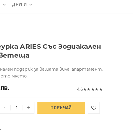
А
ДРУГИ
гурка ARIES Със Зодиакален
 Светеща
нален подарък за вашата вила, апартамент,
лното място.
 лв.
4.6
★
★
★
★
★
-
+
ПОРЪЧАЙ