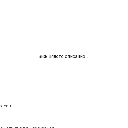
stveni
а с месеци на други места