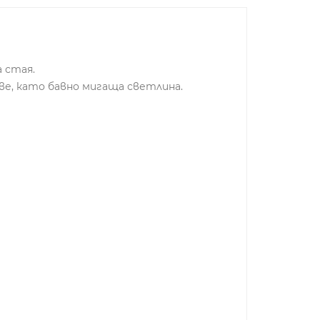
 стая.
ве, като бавно мигаща светлина.