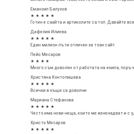
Еманоил Балухов
★ ★ ★ ★ ★
Готин е саайта и артиколите са топ. Давайте все
Дафелия Илиева
★ ★ ★ ★ ★
Един милион пъти отличен за този сайт.
Пейо Месаров
★ ★ ★ ★
Много съм доволен от работата на екипа, поръч
Христяна Контопишева
★ ★ ★ ★ ★
Всички в къщи са доволни
Мариана Стефанова
★ ★ ★ ★ ★
Често има нови неща, които ме изненадват и с 
Христо Месаров
★ ★ ★ ★ ★