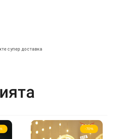
хте супер доставка
рията
8%
-70%