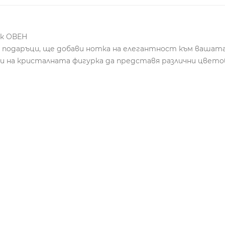
ак ОВЕН
и подаръци, ще добави нотка на елегантност към вашата
и на кристалната фигурка да представя различни цвето