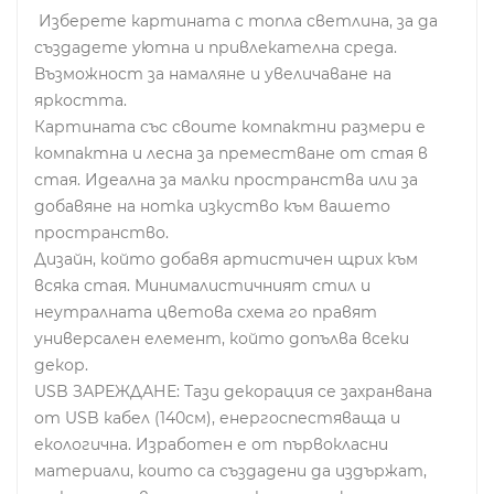
Изберете картината с топла светлина, за да
създадете уютна и привлекателна среда.
Възможност за намаляне и увеличаване на
яркостта.
Картината със своите компактни размери е
компактна и лесна за преместване от стая в
стая. Идеална за малки пространства или за
добавяне на нотка изкуство към вашето
пространство.
Дизайн, който добавя артистичен щрих към
всяка стая. Минималистичният стил и
неутралната цветова схема го правят
универсален елемент, който допълва всеки
декор.
USB ЗАРЕЖДАНЕ: Тази декорация се захранвана
от USB кабел (140см), енергоспестяваща и
екологична. Изработен е от първокласни
материали, които са създадени да издържат,