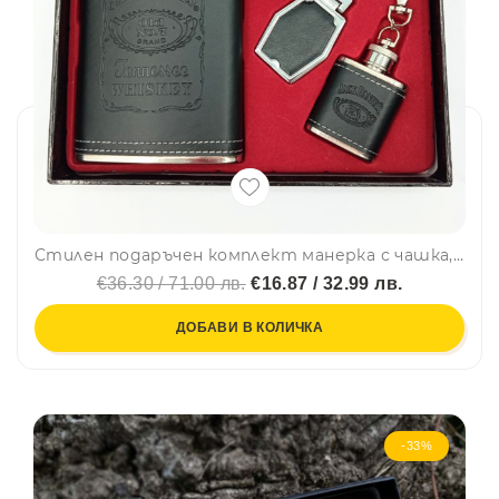
Стилен подаръчен комплект манерка с чашка, втора миниманерка и ключодържател Jack Daniels Old No.7 Brand – 2018-2
€36.30 / 71.00 лв.
€16.87 / 32.99 лв.
ДОБАВИ В КОЛИЧКА
-33%