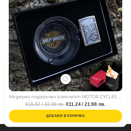
Модерен подаръчен комплект MOTOR CYCLES "Hаrlеy-Dаvidson" за любителите на тютюна - пепелник и запалка YJ6577
€16.87 / 32.99 лв.
€11.24 / 21.98 лв.
ДОБАВИ В КОЛИЧКА