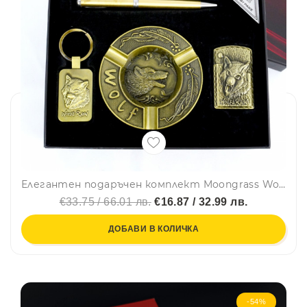
Елегантен подаръчен комплект Moongrass Wolf за мъж с метални пепелник, запалка, ключодържател и химикалка, бронзов цвят YJ6439
€33.75 / 66.01 лв.
€16.87 / 32.99 лв.
ДОБАВИ В КОЛИЧКА
-54%