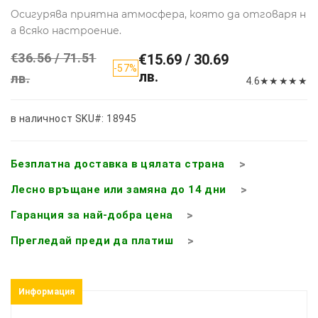
Oсигурява приятна атмосфера, която да отговаря н
а всяко настроение.
€36.56 / 71.51
€15.69 / 30.69
-57%
лв.
лв.
4.6
★
★
★
★
★
в наличност
SKU#: 18945
Безплатна доставка в цялата страна
Лесно връщане или замяна до 14 дни
Гаранция за най-добра цена
Прегледай преди да платиш
Информация