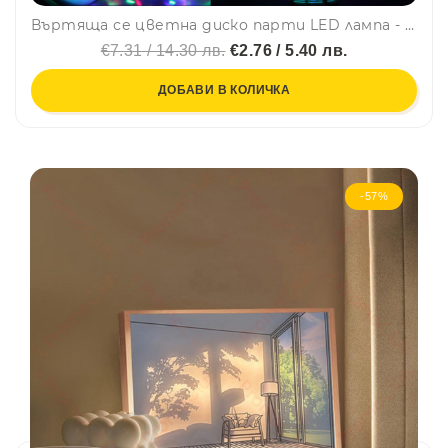
Въртяща се цветна диско парти LED лампа - ефектна, надеждна и икономична, BFO4
€7.31 / 14.30 лв.
€2.76 / 5.40 лв.
ДОБАВИ В КОЛИЧКА
-57%