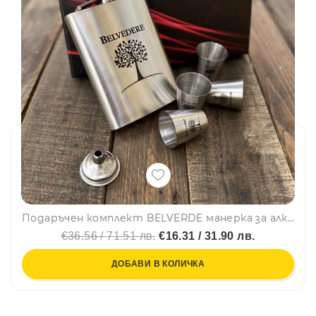
Подаръчен комплект BELVERDE манерка за алкохол с 4 шота+фунийка, DJH0112
€36.56 / 71.51 лв.
€16.31 / 31.90 лв.
ДОБАВИ В КОЛИЧКА