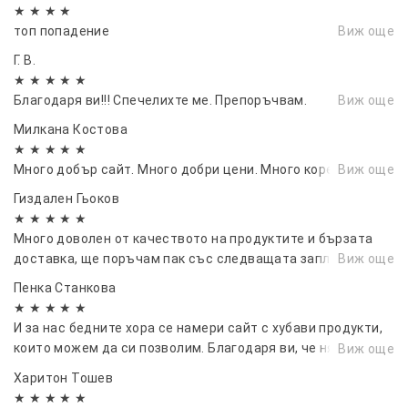
★ ★ ★ ★
топ попадение
Виж още
Г. В.
★ ★ ★ ★ ★
Благодаря ви!!! Спечелихте ме. Препоръчвам.
Виж още
Милкана Костова
★ ★ ★ ★ ★
Много добър сайт. Много добри цени. Много коректни.
Виж още
Гиздален Гьоков
★ ★ ★ ★ ★
Много доволен от качеството на продуктите и бързата
доставка, ще поръчам пак със следващата заплата😂🤩
Виж още
Пенка Станкова
★ ★ ★ ★ ★
И за нас бедните хора се намери сайт с хубави продукти,
които можем да си позволим. Благодаря ви, че някои
Виж още
мисли за нас.
Харитон Тошев
★ ★ ★ ★ ★