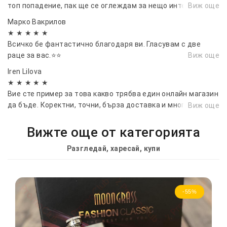
топ попадение, пак ще се оглеждам за нещо интересно
Виж още
Марко Вакрилов
★ ★ ★ ★ ★
Всичко бе фантастично благодаря ви. Гласувам с две
раце за вас.⭐⭐
Виж още
Iren Lilova
★ ★ ★ ★ ★
Вие сте пример за това какво трябва един онлайн магазин
да бъде. Коректни, точни, бърза доставка и много
Виж още
качествени продукти.
Вижте още от категорията
Разгледай, харесай, купи
-55%