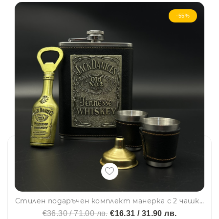
-55%
Стилен подаръчен комплект манерка с 2 чашки, фуния и отварачка Jack Daniels Old No.2 Brand – DJH1441
€36.30 / 71.00 лв.
€16.31 / 31.90 лв.