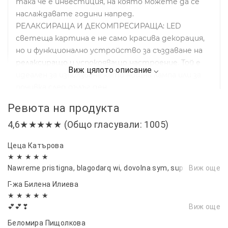
така че е инвестиция, на която можете да се
наслаждавате години напред.
РЕЛАКСИРАЩА И ДЕКОМПРЕСИРАЩА: LED
светеща картина е не само красива декорация,
но и функционално устройство за създаване на
релаксиращо и успокояващо настроение. Той е
идеален за използване като нощна лампа или за
почивка след дълъг ден.
Върху картината може да рисувате (с нежни и
Ревюта на продукта
леки движения).
4,6★★★★★ (Общо гласували: 1005)
​Размери: 31 х 23 х 3 см
Цеца Катърова
★ ★ ★ ★ ★
Nawreme pristigna, blagodarq wi, dovolna sym, super e
Виж още
Г-жа Билена Илиева
★ ★ ★ ★ ★
💕💕❣
Виж още
Беломира Пищолкова