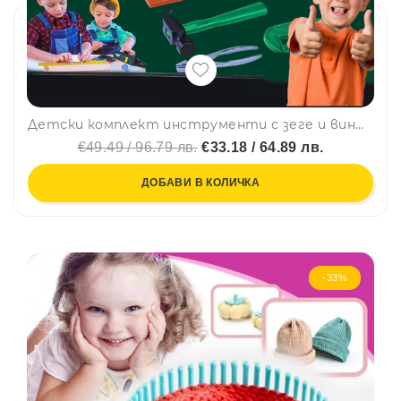
Детски комплект инструменти с зеге и винтоверт на батерии POWERTOOL 7922 - paзвива въoбpaжeниeтo, ĸpeaтивнocттa и poлeвитe игpи
€49.49 / 96.79 лв.
€33.18 / 64.89 лв.
ДОБАВИ В КОЛИЧКА
-33%