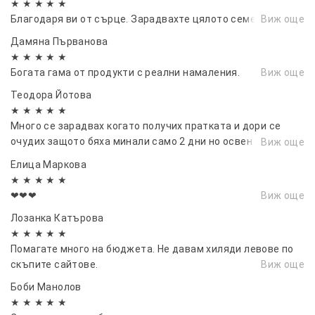
★ ★ ★ ★ ★
Благодаря ви от сърце. Зарадвахте цялото семейство.
Виж още
.
Дамяна Първанова
Камера
0.3 MP
★ ★ ★ ★ ★
Мрежови връзки
2G, Bluetooth
Богата гама от продукти с реални намаления.
Виж още
GPS, Аларма, Вгра
Функции
Теодора Йотова
Водоустойчивост,
★ ★ ★ ★ ★
Тип SIM
Micro-SIM
Много се зарадвах когато получих пратката и дори се
Батерия
350 mAh
очудих защото бяха минали само 2 дни но освен бързата
Виж още
Тегло
0.095 kg
доставка и качеството на продуктите определено
Елица Маркова
Размер на продукта
5.25 x 3.95 x 1.45 cm
надмина очакванията ми.
★ ★ ★ ★ ★
❤❤❤
Виж още
Лозанка Катърова
★ ★ ★ ★ ★
Помагате много на бюджета. Не давам хиляди левове по
скъпите сайтове.
Виж още
Боби Манолов
★ ★ ★ ★ ★