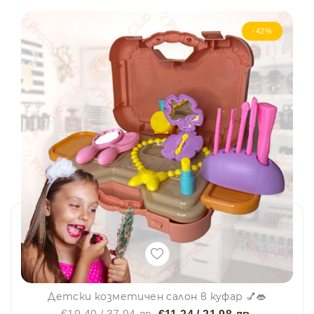
-42%
Детски козметичен салон в куфар 💅👄