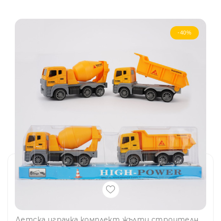
-40%
Детска играчка комплект жълти строителни камьони 339-9