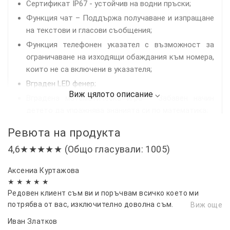
Сертификат IP67 - устойчив на водни пръски;
Функция чат – Поддържа получаване и изпращане
на текстови и гласови съобщения;
Функция телефонен указател с възможност за
ограничаване на изходящи обаждания към номера,
които не са включени в указателя;
Вграден LED фенер;
Вградена математическа игра – Забавен начин
детето да упражнява знанията си по математика;
Работи с безплатно смарт приложение с
Ревюта на продукта
интуитивен интерфейс, налично в Google Play и App
4,6★★★★★ (Общо гласували: 1005)
Store;
Процесор: RDA8955, 312MHZ.
Аксениа Куртажова
Комплект:
★ ★ ★ ★ ★
1х часовник
Редовен клиент съм ви и поръчвам всичко което ми
1х кабел за зареждане
потрябва от вас, изключително доволна съм.
Виж още
1х отвертка
Препоръчвам ви горещо.
Иван Златков
1х упътване