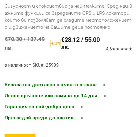
Сигурност и спокойствие за най-малките. Сред най-в
ажните функции са вградените GPS и LPS локатори,
които ви позволяват да следите местоположениет
о и движението на вашите деца постоянно
€70.30 / 137.49
€28.12 / 55.00
-60%
лв.
лв.
4.6
★
★
★
★
★
в наличност
SKU#: 25989
Безплатна доставка в цялата страна
Лесно връщане или замяна до 14 дни
Гаранция за най-добра цена
Прегледай преди да платиш