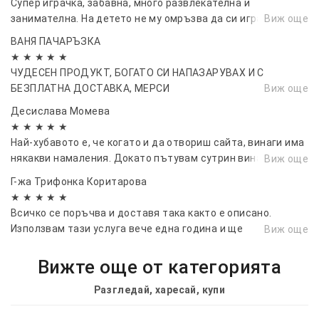
Супер играчка, забавна, много развлекателна и
занимателна. На детето не му омръзва да си играе
Виж още
ВАНЯ ПАЧАРЪЗКА
★ ★ ★ ★ ★
ЧУДЕСЕН ПРОДУКТ, БОГАТО СИ НАПАЗАРУВАХ И С
БЕЗПЛАТНА ДОСТАВКА, МЕРСИ
Виж още
Десислава Момева
★ ★ ★ ★ ★
Най-хубавото е, че когато и да отвориш сайта, винаги има
някакви намаления. Докато пътувам сутрин винаги
Виж още
проверявам какво е на промоция днес.
Г-жа Трифонка Коритарова
★ ★ ★ ★ ★
Всичко се поръчва и доставя така както е описано.
Използвам тази услуга вече една година и ще
Виж още
продължавам да я ползвам. ❤
Вижте още от категорията
Разгледай, харесай, купи