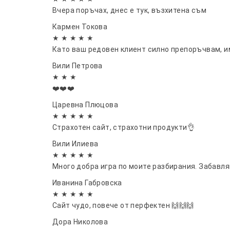
Вчера поръчах, днес е тук, възхитена съм
Кармен Токова
★ ★ ★ ★ ★
Като ваш редовен клиент силно препоръчвам, им
Вили Петрова
★ ★ ★
❤️❤️❤️
Царевна Плюцова
★ ★ ★ ★ ★
Страхотен сайт, страхотни продукти👌
Вили Илиева
★ ★ ★ ★ ★
Много добра игра по моите разбирания. Забавл
Иванина Габровска
★ ★ ★ ★ ★
Сайт чудо, повече от перфектен 🙌🙌🙌
Дора Николова