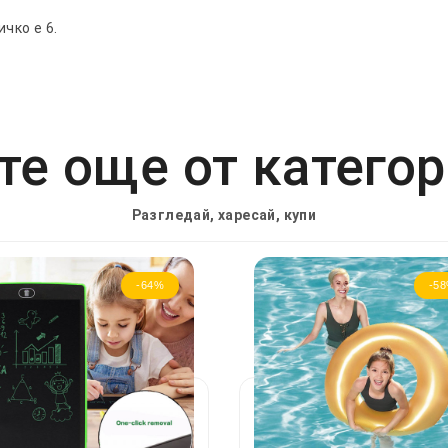
чко е 6.
е още от катего
Разгледай, харесай, купи
-64%
-5