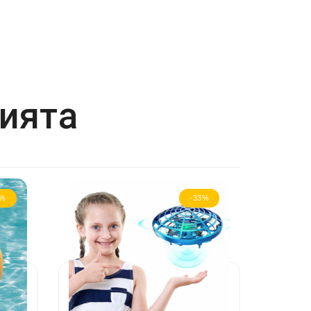
рията
8%
-33%