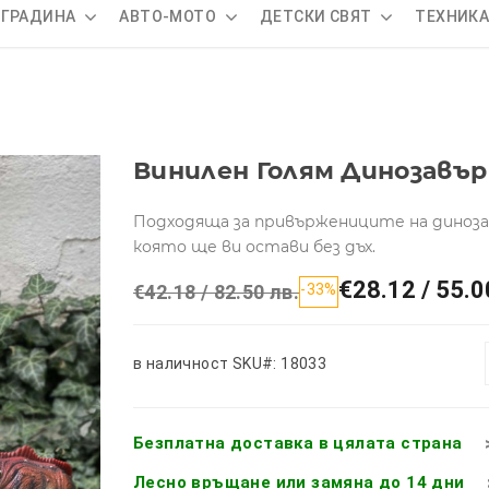
 ГРАДИНА
АВТО-МОТО
ДЕТСКИ СВЯТ
ТЕХНИК
Винилен Голям Динозавър 
Подходяща за привържениците на диноза
която ще ви остави без дъх.
€28.12 / 55.0
€42.18 / 82.50 лв.
-33%
в наличност
SKU#: 18033
Безплатна доставка в цялата страна
Лесно връщане или замяна до 14 дни