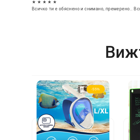
★ ★ ★ ★ ★
Всичко ти е обяснено и снимано, премерено… Вси
Вижт
-55%