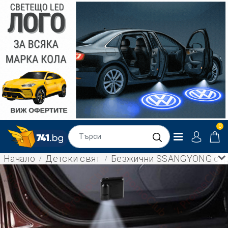
0
Начало
Детски свят
Безжични SSANGYONG стран