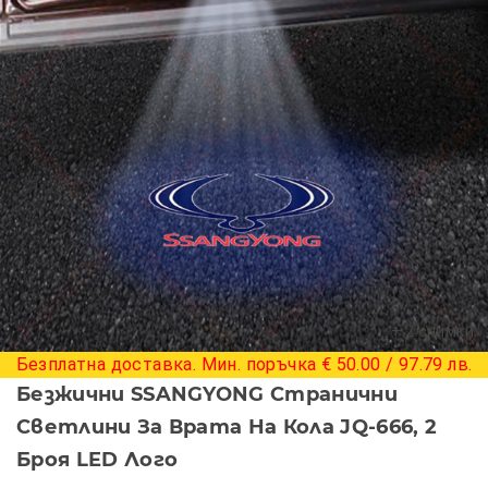
+ 2 снимки
Безплатна доставка. Мин. поръчка € 50.00 / 97.79 лв.
Безжични SSANGYONG Странични
Светлини За Врата На Кола JQ-666, 2
Броя LED Лого