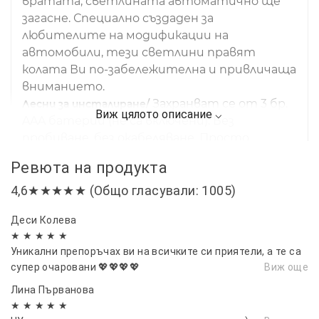
вратата, светлината автоматично ще
загасне. Специално създаден за
любителите на модификации на
автомобили, тези светлини правят
колата Ви по-забележителна и привличаща
вниманието.
Захранват се от 3 бр.
Лесни за инсталиране/
AAA батерии (не са включени). Без
пробиване, без окабеляване. Просто
премахнете 3-метровата лента, залепете
Ревюта на продукта
светлината на вратата върху плоската
част на панела на вратата и залепете
4,6★★★★★ (Общо гласували: 1005)
магнита в долната част на рамката.
Деси Колева
1 комплект от 2 броя светлини.
Опаковка/
★ ★ ★ ★ ★
Препоръчително е да закупите 2
Уникални препоръчах ви на всичките си приятели, а те са
комплекта от 4 светлини, които ще
супер очаровани 💖💖💖💖
Виж още
направят колата ви още по-яка и по-
Лина Първанова
стилна през нощта. Перфектни подаръци
★ ★ ★ ★ ★
за семейство, клубни приятели, фенове на