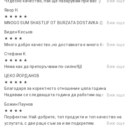
ЧУдесно качество, пак ще пазарувам при вас :)
Виж още
автомобили, приятели. Като коледен
подарък, празничен подарък.
Явор Н.
★ ★ ★ ★ ★
MNOGO SUM SHASTLIF OT BURZATA DOSTAVKA 👏
Виж още
Виден Кесьов
★ ★ ★ ★
Много добро качество ,но доставката е много бавна
Виж още
Стефани К.
★ ★ ★ ★ ★
Няма как да препоръчвам по-силно!🙌
Виж още
ЦЕКО ЙОРДАНОВ
★ ★ ★ ★ ★
Благодаря за коректното отношение цяла година.
Надявам се следващата година да работим още повече
Виж още
заедно....
Божин Паунов
★ ★ ★ ★
Перфектни. Най-добрите, топ продукти и топ качество на
услугата, с две раце съм за и ви подкрепям.
Виж още