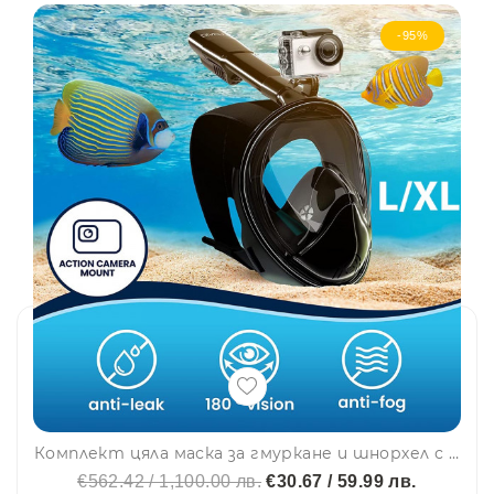
-95%
Комплект цяла маска за гмуркане и шнорхел с 180° панорамна видимост 3878- L/XL, черен цвят
€562.42 / 1,100.00 лв.
€30.67 / 59.99 лв.