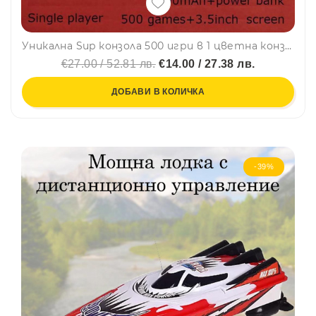
Уникална Sup конзола 500 игри в 1 цветна конзола RETRO SUP GAME BOX, черна, 3.5 инча
€27.00 / 52.81 лв.
€14.00 / 27.38 лв.
ДОБАВИ В КОЛИЧКА
-39%