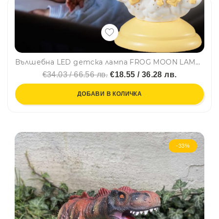
Вълшебна LED детска лампа FROG MOON LAMP - BEST WISHES GL1803, настолна, BF23
€34.03 / 66.56 лв.
€18.55 / 36.28 лв.
ДОБАВИ В КОЛИЧКА
-33%