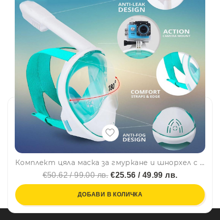
Комплект цяла маска за гмуркане и шнорхел с 180° панорамна видимост 3741- S/M, зелен цвят
€50.62 / 99.00 лв.
€25.56 / 49.99 лв.
ДОБАВИ В КОЛИЧКА