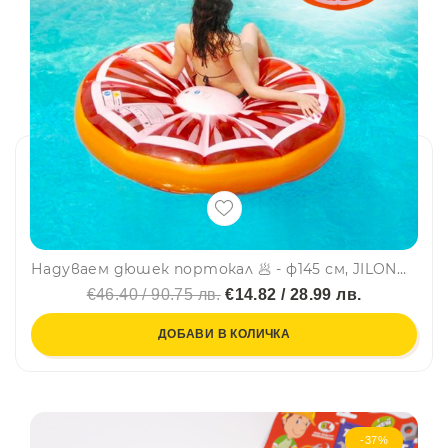
Надуваем дюшек портокал 🥟 - ф145 см, JILONG, SUMMER ENJOY 37349
€46.40 / 90.75 лв.
€14.82 / 28.99 лв.
ДОБАВИ В КОЛИЧКА
-37%