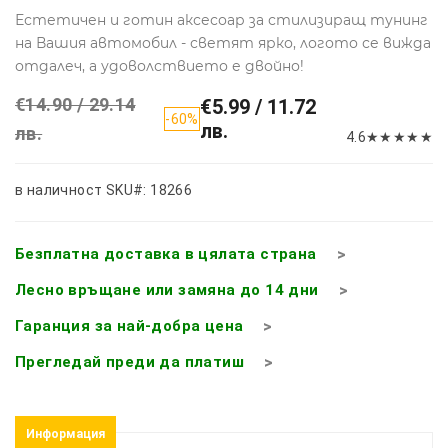
Естетичен и готин аксесоар за стилизиращ тунинг
на Вашия автомобил - светят ярко, логото се вижда
отдалеч, а удоволствието е двойно!
€14.90 / 29.14
€5.99 / 11.72
-60%
лв.
лв.
4.6
★
★
★
★
★
в наличност
SKU#: 18266
Безплатна доставка в цялата страна
Лесно връщане или замяна до 14 дни
Гаранция за най-добра цена
Прегледай преди да платиш
Информация