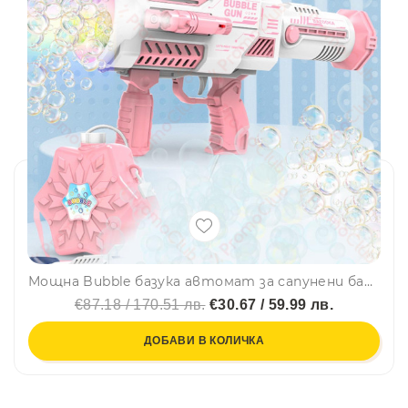
Мощна Bubble базука автомат за сапунени балони с LED светлини - електрическа пушка за мехурчета
€87.18 / 170.51 лв.
€30.67 / 59.99 лв.
ДОБАВИ В КОЛИЧКА