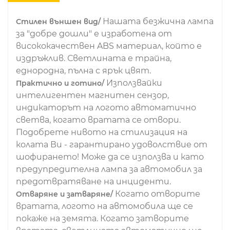
Нашата безжична лампа
Стилен външен вид/
за "добре дошли" е изработена от
висококачествен ABS материал, който е
издръжлив. Светлината е трайна,
еднородна, пълна с ярък цвят.
Използвайки
Практично и готино/
интелигентен магнитен сензор,
индикаторът на логото автоматично
светва, когато вратата се отвори.
Подобрете нивото на стилизация на
колата Ви - гарантирано удоволствие от
шофирането! Може да се използва и като
предупредителна лампа за автомобил за
предотвратяване на инциденти.
Когато отворите
Отваряне и затваряне/
вратата, логото на автомобила ще се
покаже на земята. Когато затворите