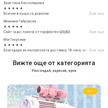
Христяна Контопишева
★ ★ ★ ★ ★
Всички в къщи са доволни
Виж още
Иванина Габровска
★ ★ ★ ★ ★
Сайт чудо, повече от перфектен 🙌🙌🙌
Виж още
Изи Георгиев
★ ★ ★ ★ ★
Благодаря за експресната доставка, 18 часа, нямам думи
Виж още
Вижте още от категорията
Разгледай, харесай, купи
-65%