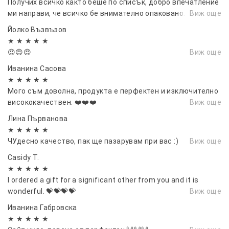
Получих всичко както беше по списък, добро впечатление
ми направи, че всичко бе внимателно опаковано.
Виж още
Йолко Възвъзов
★ ★ ★ ★ ★
😍😍😍
Виж още
Иванина Сасовa
★ ★ ★ ★ ★
Мого съм доволна, продукта е перфектен и изключително
висококачествен. ❤️❤️❤️
Виж още
Лина Първанова
★ ★ ★ ★ ★
ЧУдесно качество, пак ще пазарувам при вас :)
Виж още
Casidy T.
★ ★ ★ ★ ★
I ordered a gift for a significant other from you and it is
wonderful. 💝💝💝💝
Виж още
Иванина Габровска
★ ★ ★ ★ ★