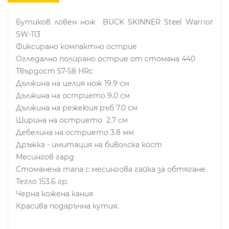
Бутиков ловен нож BUCK SKINNER Steel Warrior
SW-113
Фиксирано компактно острие
Огледално полирано острие от стомана 440
Твърдост 57-58 HRc
Дължина на целия нож 19.9 см
Дължина на острието 9.0 см
Дължина на режеюия ръб 7.0 см
Ширина на острието 2.7 см
Дебелина на острието 3.8 мм
Дръжка - имитация на биволска кост
Месингов гард
Стоманена тапа с месингова гайка за обтягане
Тегло 153.6 гр.
Черна кожена кания
Красива подаръчна кутия.