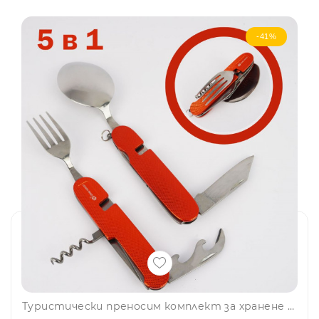
-41%
Туристически преносим комплект за хранене 5 в 1 - вилица, лъжица, нож, два вида отварачки, оранжев