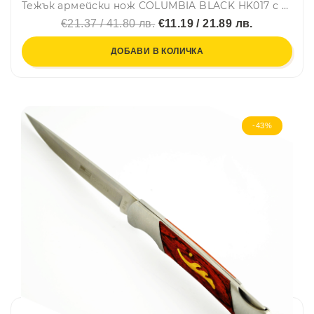
Тежък армейски нож COLUMBIA BLACK HK017 с полу-твърда кания, ловен нож
€21.37 / 41.80 лв.
€11.19 / 21.89 лв.
ДОБАВИ В КОЛИЧКА
-43%