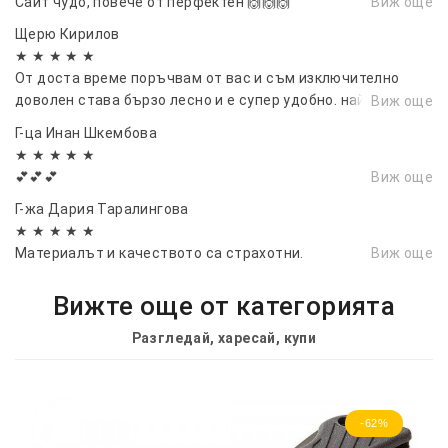
Сайт чудо, повече от перфектен 🙌🙌🙌
Виж още
Щерю Кирилов
★ ★ ★ ★ ★
От доста време поръчвам от вас и съм изключително
доволен става бързо лесно и е супер удобно. най-добрите
Виж още
на пазара.
Г-ца Инан Шкембова
★ ★ ★ ★ ★
💕💕💕
Виж още
Г-жа Дария Таралингова
★ ★ ★ ★ ★
Материалът и качеството са страхотни.
Виж още
Вижте още от категорията
Разгледай, харесай, купи
-62%