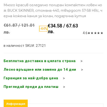
Много красив огледално полиран компактен ловен но
ж BUCK SKINNER, стомана 440, твърдост 57-58 HRc, ч
ерна кожена кания за колан, подаръчна кутия
€61.87 / 121.01
€34.58 / 67.63
-44%
лв.
лв.
4.6
★
★
★
★
★
в наличност
SKU#: 27121
Безплатна доставка в цялата страна
Лесно връщане или замяна до 14 дни
Гаранция за най-добра цена
Прегледай преди да платиш
Информация