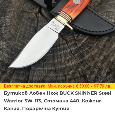
+ 12 снимки
Безплатна доставка. Мин. поръчка € 50.00 / 97.79 лв.
Бутиков Ловен Нож BUCK SKINNER Steel
Warrior SW-113, Стомана 440, Кожена
Кания, Пораръчна Кутия