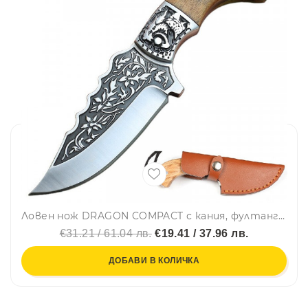
Ловен нож DRAGON COMPACT с кания, фултанг конструкция, инкрустации по острието и дръжка - круша
€31.21 / 61.04 лв.
€19.41 / 37.96 лв.
ДОБАВИ В КОЛИЧКА