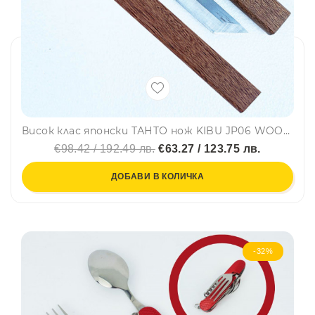
Висок клас японски ТАНТО нож KIBU JP06 WOOD, D2 steel, HRC 58-60, 26 см, луксозна подаръчна кутия
€98.42 / 192.49 лв.
€63.27 / 123.75 лв.
ДОБАВИ В КОЛИЧКА
-32%