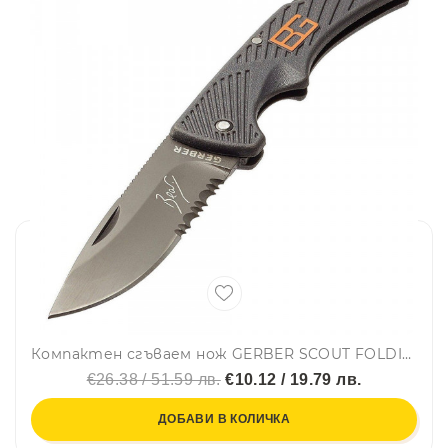
Компактен сгъваем нож GERBER SCOUT FOLDING KNIFE, лек, със защита и трион на острието
€26.38 / 51.59 лв.
€10.12 / 19.79 лв.
ДОБАВИ В КОЛИЧКА