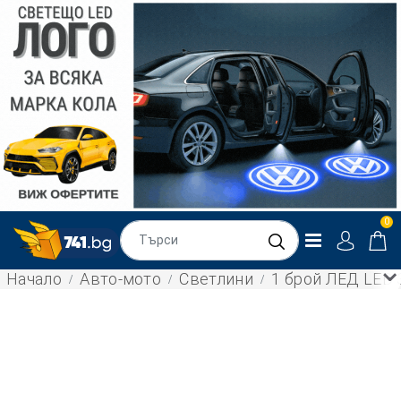
0
Начало
Авто-мото
Светлини
1 брой ЛЕД LED 