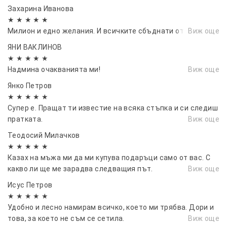
Захарина Иванова
★ ★ ★ ★ ★
Милион и едно желания. И всичките сбъднати от 741.
Виж още
ЯНИ ВАКЛИНОВ
★ ★ ★ ★ ★
Надмина очакванията ми!
Виж още
Янко Петров
★ ★ ★ ★ ★
Супер е. Пращат ти известие на всяка стъпка и си следиш
пратката.
Виж още
Теодосий Милачков
★ ★ ★ ★ ★
Казах на мъжа ми да ми купува подаръци само от вас. С
какво ли ще ме зарадва следващия път.
Виж още
Исус Петров
★ ★ ★ ★ ★
Удобно и лесно намирам всичко, което ми трябва. Дори и
това, за което не съм се сетила.
Виж още