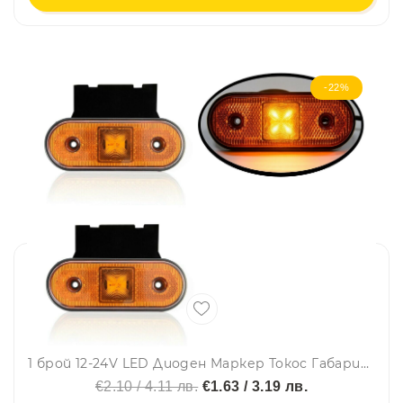
-22%
1 брой 12-24V LED Диоден Маркер Токос Габарит Светлина За Камион Ремарке Платформа Оранжев
€2.10 / 4.11 лв.
€1.63 / 3.19 лв.