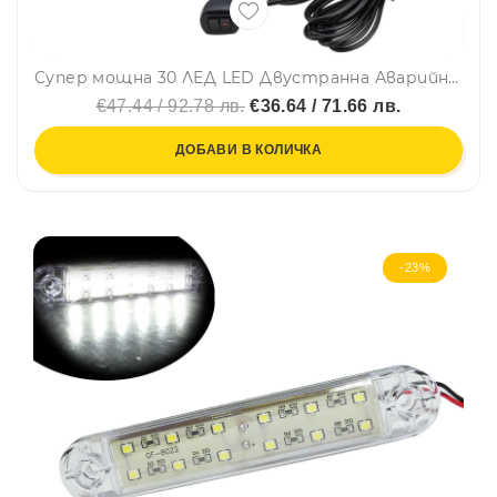
Супер мощна 30 ЛЕД LED Двустранна Аварийна Сигнална Лампа Блиц Маяк с Магнити Магнит За Пътна Помощ Платформа Снегорин 12-24V със 7 режима на работа Ж
€47.44 / 92.78 лв.
€36.64 / 71.66 лв.
ДОБАВИ В КОЛИЧКА
-23%