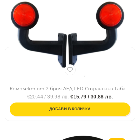
Комплект от 2 броя ЛЕД LED Странични Габарити Габаритни Светлини Тип Рогче с Неон Ефект за Камион Ремарке Тир Бус Ван Каравана и др. 12-24V оранжево
€20.44 / 39.98 лв.
€15.79 / 30.88 лв.
ДОБАВИ В КОЛИЧКА