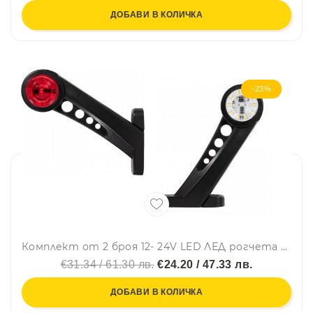
ДОБАВИ В КОЛИЧКА
-23%
Комплект от 2 броя 12- 24V LED ЛЕД рогчета странични габаритни светлини въртящи се за камион ремарке платформа каравана и др. бяло-червено
€31.34 / 61.30 лв.
€24.20 / 47.33 лв.
ДОБАВИ В КОЛИЧКА