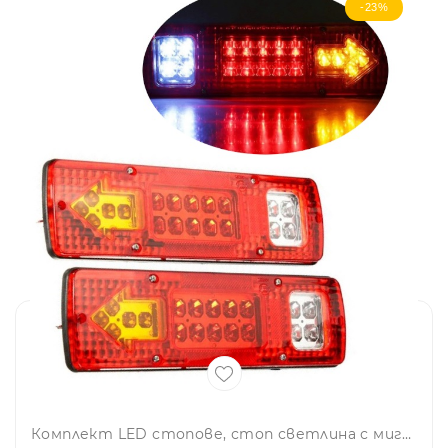
-23%
Комплект LED стопове, стоп светлина с мигач, задна светлина, 12v за камион бус ТИР, ремарке, каравана 29 x 8 cm