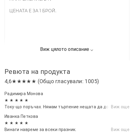
ЦЕНАТА Е ЗА 1 БРОЙ.
Ревюта на продукта
4,6★★★★★ (Общо гласували: 1005)
Радимира Монова
★ ★ ★ ★ ★
Току-що поръчах. Нямам търпение нещата да дойдат.
Виж още
Иванка Петкова
★ ★ ★ ★ ★
Винаги навреме за всеки празник.
Виж още