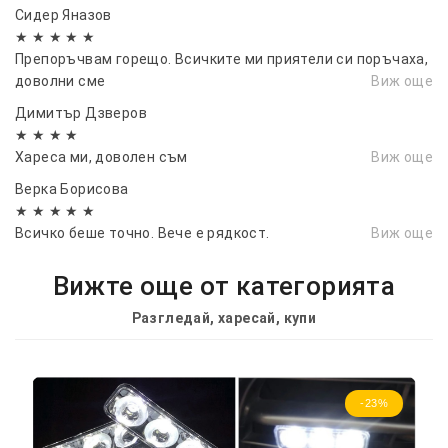
Сидер Яназов
★ ★ ★ ★ ★
Препоръчвам горещо. Всичките ми приятели си поръчаха,
доволни сме
Виж още
Димитър Дзверов
★ ★ ★ ★
Хареса ми, доволен съм
Виж още
Верка Борисова
★ ★ ★ ★ ★
Всичко беше точно. Вече е рядкост.
Виж още
Вижте още от категорията
Разгледай, харесай, купи
-23%