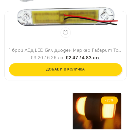
1 брой ЛЕД LED Бял Диоден Маркер Габарит Токос със 12 светодиода за камион ремарке бус ван каравана платформа 24V
€3.20 / 6.26 лв.
€2.47 / 4.83 лв.
ДОБАВИ В КОЛИЧКА
-23%