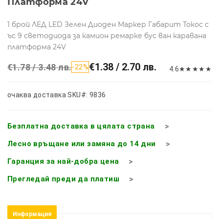
Платформа 24V
1 брой ЛЕД LED Зелен Диоден Маркер Габарит Токос с
ъс 9 светодиода за камион ремарке бус ван каравана
платформа 24V
€1.38 / 2.70 лв.
€1.78 / 3.48 лв.
-22%
4.6
★
★
★
★
★
очаква доставка
SKU#: 9836
Безплатна доставка в цялата страна
Лесно връщане или замяна до 14 дни
Гаранция за най-добра цена
Прегледай преди да платиш
Информация