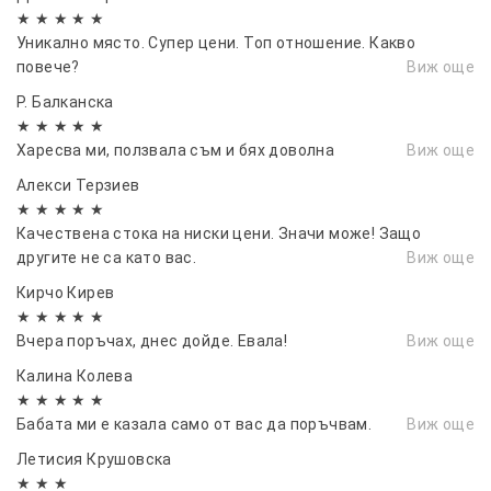
оставите около 10 см неотлепено фолио от
★ ★ ★ ★ ★
подложката в долния край.
Уникално място. Супер цени. Топ отношение. Какво
Поставете фолиото от вътрешната страна
повече?
Виж още
на прозореца с рамка , отрежете модела с 5 см
Р. Балканска
екстра от всички страни.
★ ★ ★ ★ ★
Застопорете фолиото като напръскате
Харесва ми, ползвала съм и бях доволна
Виж още
центъра му и след това го минете с
Алекси Терзиев
шпатулата – от центъра навън към ъглите.
★ ★ ★ ★ ★
Дооформете лошите ъгли на изрязания от вас
Качествена стока на ниски цени. Значи може! Защо
шаблон (желателно е всичките ъгли да са
другите не са като вас.
Виж още
заоблени).
Кирчо Кирев
Напръскайте фолиото с разтвор и минете с
★ ★ ★ ★ ★
шпатула с лек натиск , след това повторете с
Вчера поръчах, днес дойде. Евала!
Виж още
по-голям натиск.
Препоръчително е 5-6 дни прозореца да не се
Калина Колева
★ ★ ★ ★ ★
сваля и да не се почиства.
Бабата ми е казала само от вас да поръчвам.
Виж още
Летисия Крушовска
★ ★ ★