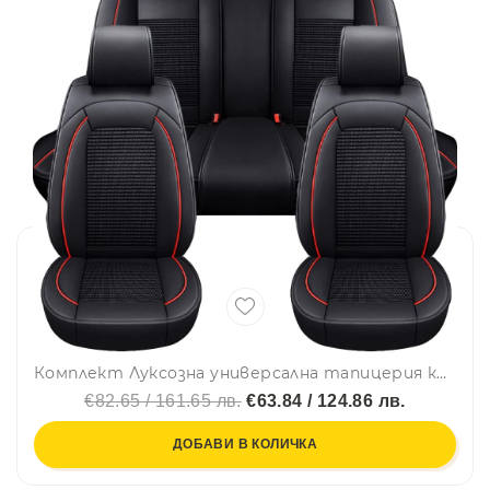
Комплект Луксозна универсална тапицерия кожа с текстил, Черна с червен шев за Предни и Задни седалки
€82.65 / 161.65 лв.
€63.84 / 124.86 лв.
ДОБАВИ В КОЛИЧКА