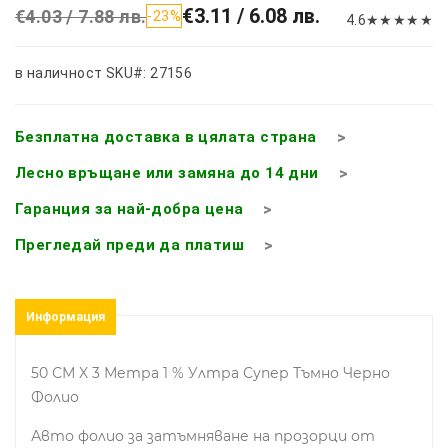
€3.11 / 6.08 лв.
€4.03 / 7.88 лв.
-23%
4.6
★
★
★
★
★
в наличност
SKU#: 27156
Безплатна доставка в цялата страна
Лесно връщане или замяна до 14 дни
Гаранция за най-добра цена
Прегледай преди да платиш
Информация
50 СМ X 3 Метра 1 % Ултра Супер Тъмно Черно
Фолио
Авто фолио за затъмняване на прозорци от