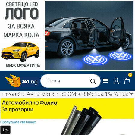
0
Начало
Авто-мото
50 СМ X 3 Метра 1% Ултра С