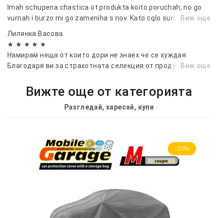
Imah schupena chastica ot produkta koito poruchah, no go
vurnah i burzo mi go zameniha s nov. Kato cqlo sum dovolna
Виж още
Лилянка Васовa
★ ★ ★ ★ ★
Намирам неща от които дори не знаех че се хуждая.
Благодаря ви за страхотната селекция от продукти!
Виж още
Вижте още от категорията
Разгледай, харесай, купи
-23%