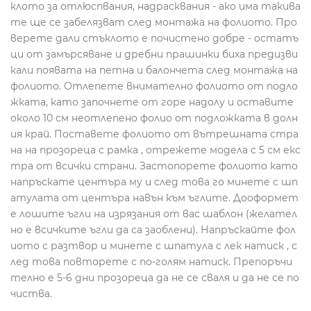
клото за отлюспвания, надрасквания - ако има такива
те ще се забелязват след монтажа на фолиото. Про
верете дали стъклото е почистено добре - остатъ
ци от замърсяване и дребни прашинки биха предизви
кали появата на петна и балончета след монтажа на
фолиото. Отлепете внимателно фолиото от подло
жката, като започнете от горе надолу и оставите
около 10 см неотлепено фолио от подложката в долн
ия край. Поставете фолиото от вътрешната стра
на на прозореца с рамка , отрежете модела с 5 см екс
тра от всички страни. Застопорете фолиото като
напръскате центъра му и след това го минете с шп
атулата от центъра навън към ъглите. Дооформет
е лошите ъгли на изрязания от вас шаблон (желател
но е всичките ъгли да са заоблени). Напръскайте фол
иото с разтвор и минете с шпатула с лек натиск , с
лед това повторете с по-голям натиск. Препоръчи
телно е 5-6 дни прозореца да не се сваля и да не се по
чиства.