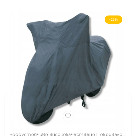
-23%
Водоустойчиво висококачествено Покривало за велосипед скутер мотор XL Dunlop 246x105x127см сиво