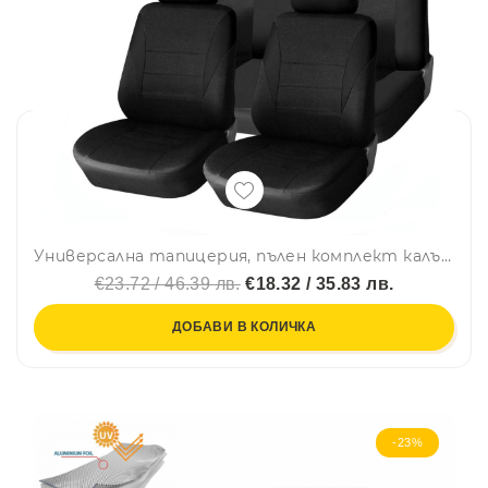
Универсална тапицерия, пълен комплект калъфи за предни и задни цели седалки,текстил в черно
€23.72 / 46.39 лв.
€18.32 / 35.83 лв.
ДОБАВИ В КОЛИЧКА
-23%