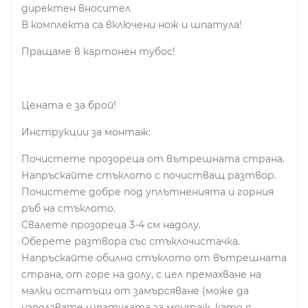
директен вносител
В комплекта са включени нож и шпатула!
Пращаме в картонен тубос!
Цената е за брой!
Инструкции за монтаж:
Почистете прозореца от вътрешната страна.
Напръскайте стъклото с почистващ разтвор.
Почистете добре под уплътненията и горния
ръб на стъклото.
Свалете прозореца 3-4 см надолу.
Оберете разтвора със стъклочистачка.
Напръскайте обилно стъклото от вътрешната
страна, от горе на долу, с цел премахване на
малки остатъци от замърсяване (може да
използвате шпатулата за монтаж, като я