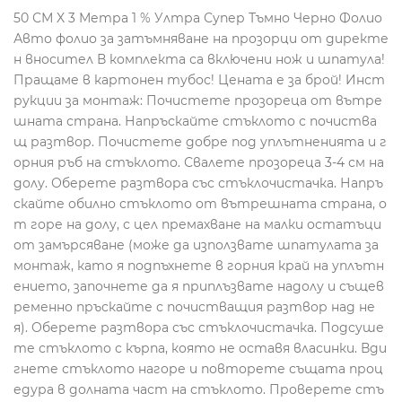
50 СМ X 3 Метра 1 % Ултра Супер Тъмно Черно Фолио
Авто фолио за затъмняване на прозорци от директе
н вносител В комплекта са включени нож и шпатула!
Пращаме в картонен тубос! Цената е за брой! Инст
рукции за монтаж: Почистете прозореца от вътре
шната страна. Напръскайте стъклото с почиства
щ разтвор. Почистете добре под уплътненията и г
орния ръб на стъклото. Свалете прозореца 3-4 см на
долу. Оберете разтвора със стъклочистачка. Напръ
скайте обилно стъклото от вътрешната страна, о
т горе на долу, с цел премахване на малки остатъци
от замърсяване (може да използвате шпатулата за
монтаж, като я подпъхнете в горния край на уплътн
ението, започнете да я приплъзвате надолу и същев
ременно пръскайте с почистващия разтвор над не
я). Оберете разтвора със стъклочистачка. Подсуше
те стъклото с кърпа, която не оставя власинки. Вди
гнете стъклото нагоре и повторете същата проц
едура в долната част на стъклото. Проверете стъ