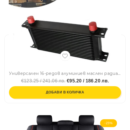
Универсален 16-редов алуминиев маслен радиатор / охладител за масло AN10 37° – черен
€123.25 / 241.06 лв.
€95.20 / 186.20 лв.
ДОБАВИ В КОЛИЧКА
-23%