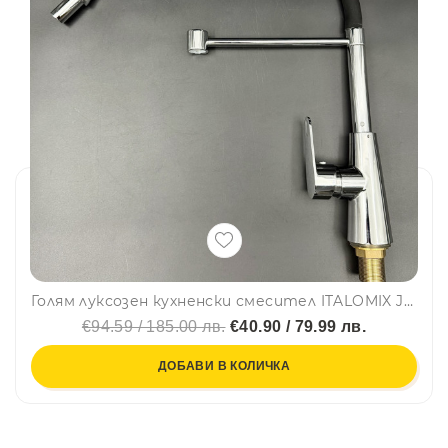
Голям луксозен кухненски смесител ITALOMIX JL-01 с гъвкава аераторна глава и стойка, ХРОМ
€94.59 / 185.00 лв.
€40.90 / 79.99 лв.
ДОБАВИ В КОЛИЧКА