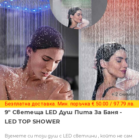
+ 2 снимки
Безплатна доставка. Мин. поръчка € 50.00 / 97.79 лв.
9" Светеща LED Душ Пита За Баня -
LED TOP SHOWER
Вземете си този душ с LED светлини , който не сам