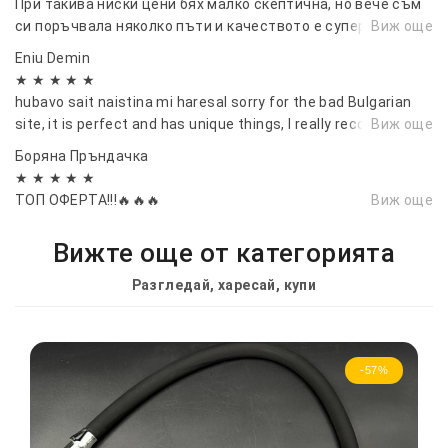
При такива ниски цени бях малко скептична, но вече съм
си поръчвала няколко пъти и качеството е супер!
Виж още
Eniu Demin
★ ★ ★ ★ ★
hubavo sait naistina mi haresal sorry for the bad Bulgarian
site, it is perfect and has unique things, I really recommend it
Виж още
Боряна Пръндачка
★ ★ ★ ★ ★
ТОП ОФЕРТА!!!🔥🔥🔥
Виж още
Вижте още от категорията
Разгледай, харесай, купи
-57%