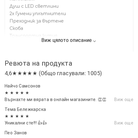
Душ с LED светлини
2х Гумени уплътнители
Преходник за въртене
Скоба
Транспортна кутия
Ревюта на продукта
4,6★★★★★ (Общо гласували: 1005)
Найчо Самсонов
★ ★ ★ ★ ★
Върнахте ми вярата в онлайн магазините. 👏👏
Виж още
Тема Бележкарска
★ ★ ★ ★ ★
Уникални сте!!! 👍👍
Виж още
Пео Занов