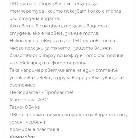
LED душа е оборудван със сензори за
температура , които показват колко е топла
или студена водата.
Ако свети в син цвят, то значи водата е
студена, ако е червен , значи е топла.
Някои учени твърдят , че LED душовете са
много полезни за тялото , защото влияят
благотворно върху психофизичното състояние
на човек чрез т.н фототерапия .
Така например светлината на един оттенък
успокоява човека , а друга води до вълнуващо се
състояние.
Не вярвате? - Пробвайте!
Материал - ABC
Тегло- 0.54 кг
Цвят - спрямо температурата на водата ( син ,
зелен , червен )
Хромирана пластина
Комплект