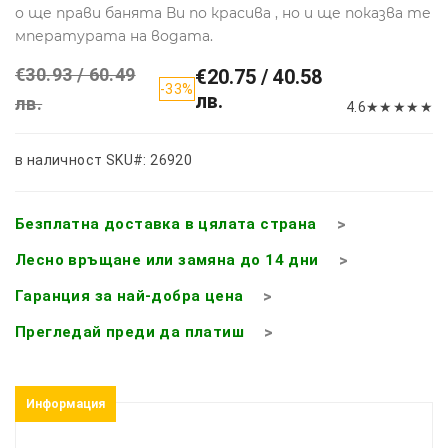
о ще прави банята Ви по красива , но и ще показва те
мпературата на водата.
€30.93 / 60.49
€20.75 / 40.58
-33%
лв.
лв.
4.6
★
★
★
★
★
в наличност
SKU#: 26920
Безплатна доставка в цялата страна
Лесно връщане или замяна до 14 дни
Гаранция за най-добра цена
Прегледай преди да платиш
Информация