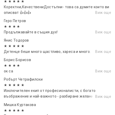
★ ★ ★ ★ ★
Коректни,КачествениДостъпни- това са думите които ви
описват 👍👍👍
Виж още
Геро Петров
★ ★ ★ ★
Продължавайте в същия дух!
Виж още
Янис Тодоров
★ ★ ★ ★ ★
Детенце беше много щастливо, хареса и много.
Виж още
Борис Борисов
★ ★ ★ ★
ок са
Виж още
Робърт Четрафилски
★ ★ ★ ★ ★
Изключителен екип от професионалисти, с богато
въображение и най-важното - разбиране желанието на
Виж още
клиента! Продължавайте все така уверени в уменията си
Мишка Куртакова
★ ★ ★ ★ ★