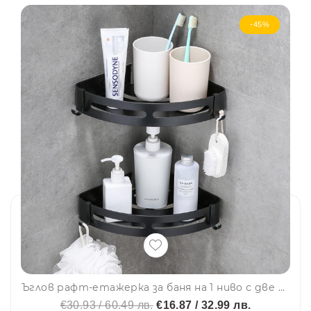
-45%
Ъглов рафт-етажерка за баня на 1 ниво с две куки SF030-1B, черен мат, 1бр
€30.93 / 60.49 лв.
€16.87 / 32.99 лв.