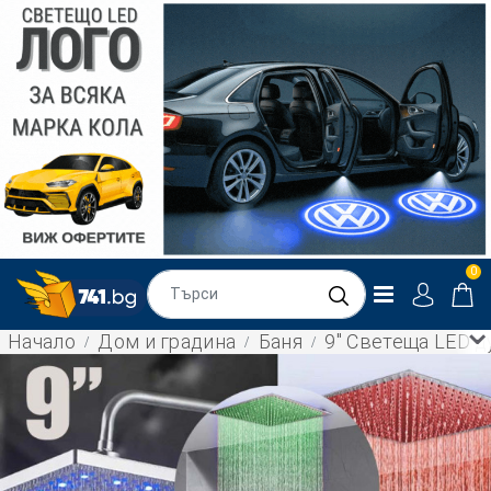
0
Начало
Дом и градина
Баня
9" Светеща LED д