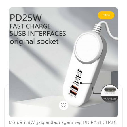
-56%
Мощен 18W захранващ адаптер PD FAST CHARGER - 2х USB, 2х TYPE C и Lightning порта