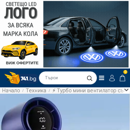
0
Начало
Техника
⚡ Турбо мини вентилатор със 