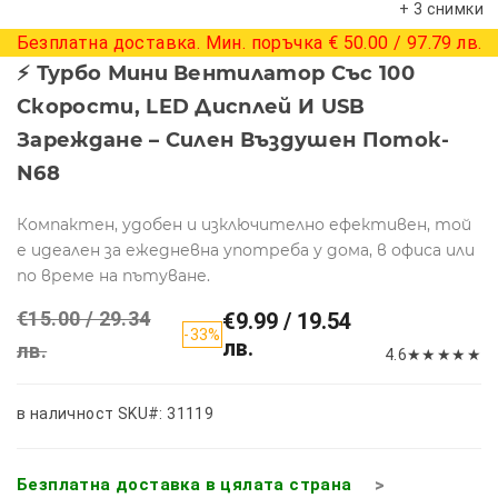
+ 3 снимки
Безплатна доставка. Мин. поръчка € 50.00 / 97.79 лв.
⚡ Турбо Мини Вентилатор Със 100
Скорости, LED Дисплей И USB
Зареждане – Силен Въздушен Поток-
N68
Компактен, удобен и изключително ефективен, той
е идеален за ежедневна употреба у дома, в офиса или
по време на пътуване.
€15.00 / 29.34
€9.99 / 19.54
-33%
лв.
лв.
4.6
★
★
★
★
★
в наличност
SKU#: 31119
Безплатна доставка в цялата страна