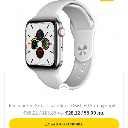
Елегантен Smart часовник G66L БЯЛ за измерване на телесните функции при спорт и ежедневие, 1.75 инча
€58.21 / 113.85 лв.
€28.12 / 55.00 лв.
ДОБАВИ В КОЛИЧКА