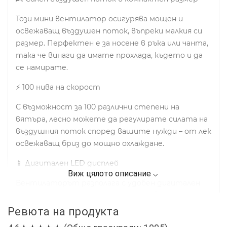
Този мини вентилатор осигурява мощен и
освежаващ въздушен поток, въпреки малкия си
размер. Перфектен е за носене в ръка или чанта,
така че винаги да имате прохлада, където и да
се намирате.
⚡ 100 нива на скорост
С възможност за 100 различни степени на
вятъра, лесно можете да регулирате силата на
въздушния поток според вашите нужди – от лек
освежаващ бриз до мощно охлаждане.
📱 Дигитален LED дисплей
Вентилаторът разполага с удобен дигитален
дисплей, който показва нивото на батерията и
текущата скорост, за да имате пълен контрол
Ревюта на продукта
по всяко време.