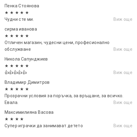
Пенка Стоянова
✅ 100 степени на скоростта
★ ★ ★ ★ ★
✅ Дигитален LED дисплей
Чудни сте ми.
Виж още
✅ USB зареждане
сирма иванова
✅ Тиха работа
★ ★ ★ ★ ★
✅ Компактен и лесен за носене
Отличен магазин, чудесни цени, професионално
📏 Размер: 158/60/58 mm
обслужване
Виж още
Никола Сапунджиев
Комплектът съдържа:
★ ★ ★ ★ ★
👍👍👍👍👍
Виж още
1 бр. вентилатор
Владимир Димитров
1 бр. кабел за зареждане
★ ★ ★ ★ ★
Прозрачни условия за поръчка, за връщане, за всичко.
1 бр. връзка за врата
Евала.
Виж още
Изпраща се в произволен цвят, според
Максимилияна Васовa
наличността!
★ ★ ★ ★
Супер играчки да занимават детето
Виж още