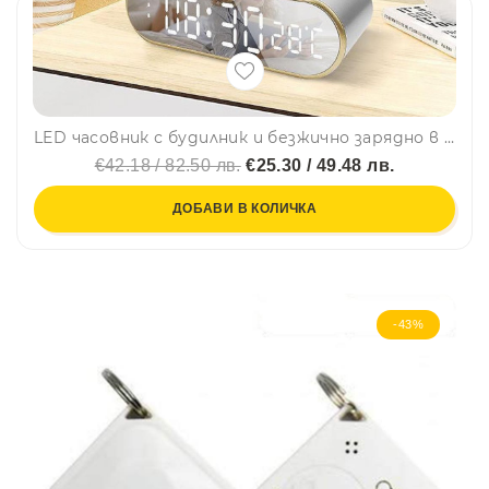
LED часовник с будилник и безжично зарядно в едно W628 - термометър, будилник, сив
€42.18 / 82.50 лв.
€25.30 / 49.48 лв.
ДОБАВИ В КОЛИЧКА
-43%