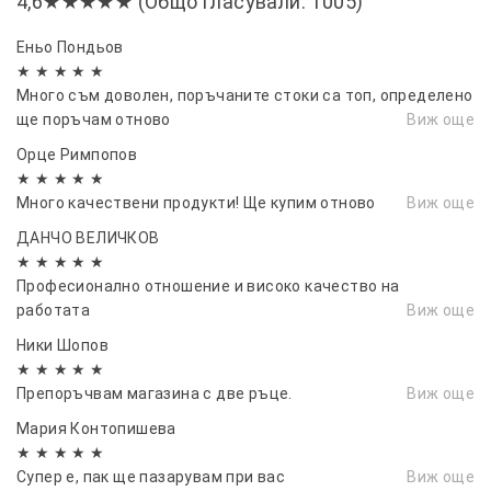
4,6★★★★★ (Общо гласували: 1005)
🔇 Тиха и ефективна работа
Еньо Пондьов
Създаден за ниско ниво на шум и висока
★ ★ ★ ★ ★
ефективност, този вентилатор осигурява
Много съм доволен, поръчаните стоки са топ, определено
ще поръчам отново
Виж още
приятен и тих въздушен поток, без да ви
разсейва по време на работа, почивка или сън.
Орце Римпопов
★ ★ ★ ★ ★
🔋 Дълъг живот на батерията и икономична
Много качествени продукти! Ще купим отново
Виж още
работа
ДАНЧО ВЕЛИЧКОВ
Благодарение на ниската консумация на енергия
★ ★ ★ ★ ★
(5W) и дълготрайната батерия, вентилаторът
Професионално отношение и високо качество на
работата
Виж още
може да осигури продължително охлаждане без
често зареждане.
Ники Шопов
★ ★ ★ ★ ★
🌪 Широк отвор за по-бързо охлаждане
Препоръчвам магазина с две ръце.
Виж още
Специалният широк въздушен отвор позволява
Мария Контопишева
по-бързо и по-силно издухване на въздуха, което
★ ★ ★ ★ ★
осигурява незабавно усещане за прохлада.
Супер е, пак ще пазарувам при вас
Виж още