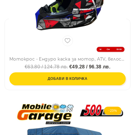
Мотокрос - Ендуро каска за мотор, ATV, велосипед – размер M (55–56 см) син мат с червен/сив дизайн
€63.80 / 124.78 лв.
€49.28 / 96.38 лв.
ДОБАВИ В КОЛИЧКА
-23%