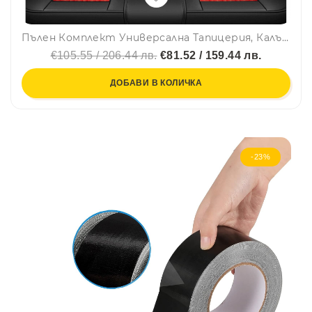
Пълен Комплект Универсална Тапицерия, Калъфи За Автомобилни Седалки Лукс Еко Кожа в Черно и Червено, с възглавнички TAP882
€105.55 / 206.44 лв.
€81.52 / 159.44 лв.
ДОБАВИ В КОЛИЧКА
-23%