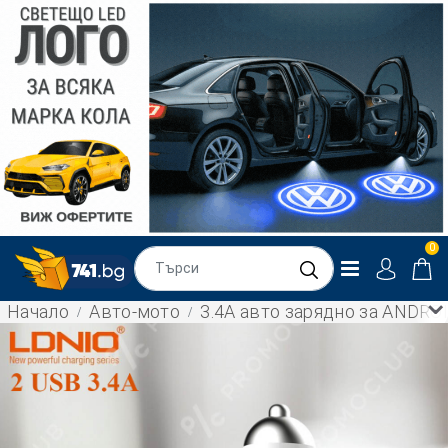
0
Начало
Авто-мото
3.4A авто зарядно за ANDROI