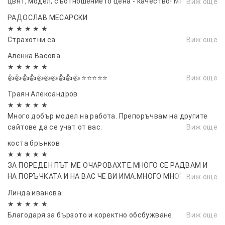
цвят, модел, съотношението цена - качество! Много
Виж още
добро обслужване! Коректност във взаимодействието!
РАДОСЛАВ МЕСАРСКИ
Благодаря! Имам намерение скоро пак да поръчам
★ ★ ★ ★ ★
Страхотни са
Виж още
Аленка Васовa
★ ★ ★ ★ ★
👍👍👍👍👍👍👍👍👍👍 ⭐⭐⭐⭐⭐
Виж още
Траян Александров
★ ★ ★ ★ ★
Много добър модел на работа. Препоръчвам на другите
сайтове да се учат от вас.
Виж още
коста брънков
★ ★ ★ ★ ★
ЗА ПОРЕДЕН ПЪТ МЕ ОЧАРОВАХТЕ.МНОГО СЕ РАДВАМ И
НА ПОРЪЧКАТА И НА ВАС ЧЕ ВИ ИМА.МНОГО МНОГО
Виж още
БЛАГОДАРЯ...
Линда иванова
★ ★ ★ ★ ★
Благодаря за бързото и коректно обсбужване.
Виж още