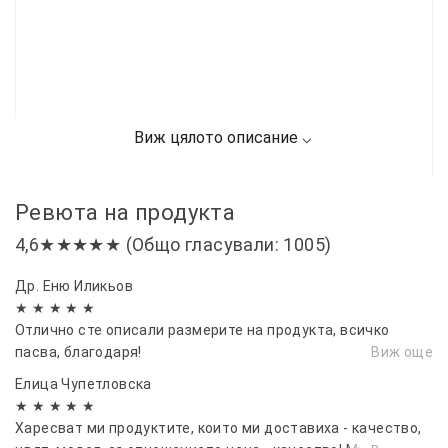
Ревюта на продукта
4,6★★★★★ (Общо гласували: 1005)
Др. Еню Иликьов
★ ★ ★ ★ ★
Отлично сте описали размерите на продукта, всичко
пасва, благодаря!
Виж още
Елица Чупетловска
★ ★ ★ ★ ★
Харесват ми продуктите, които ми доставиха - качество,