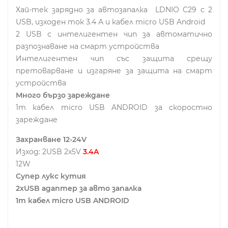
Хай-тек зарядно за автозапалка LDNIO C29 с 2
USB, изходен ток 3.4 А и кабел micro USB Android
2 USB с интелигентен чип за автоматично
разпознаване на смарт устройства
Интелигентен чип със защита срещу
претоварване и изгаряне за защита на смарт
устройства
Много бързо зареждане
1m кабел micro USB ANDROID за скоростно
зареждане
Захранване 12-24V
Изход: 2USB 2x5V
3.4A
12W
Супер лукс кутия
2хUSB адаптер за авто запалка
1m кабел micro USB ANDROID