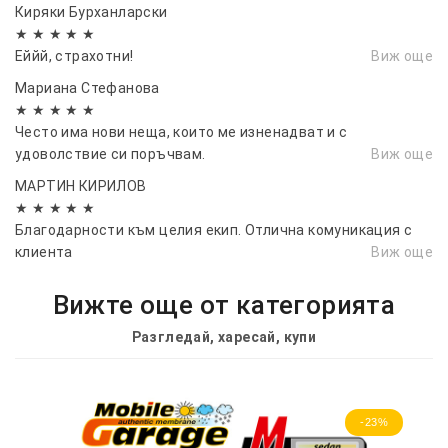
Киряки Бурханларски
★ ★ ★ ★ ★
Еййй, страхотни!
Виж още
Мариана Стефанова
★ ★ ★ ★ ★
Често има нови неща, които ме изненадват и с
удоволствие си поръчвам.
Виж още
МАРТИН КИРИЛОВ
★ ★ ★ ★ ★
Благодарности към целия екип. Отлична комуникация с
клиента
Виж още
Вижте още от категорията
Разгледай, харесай, купи
-23%