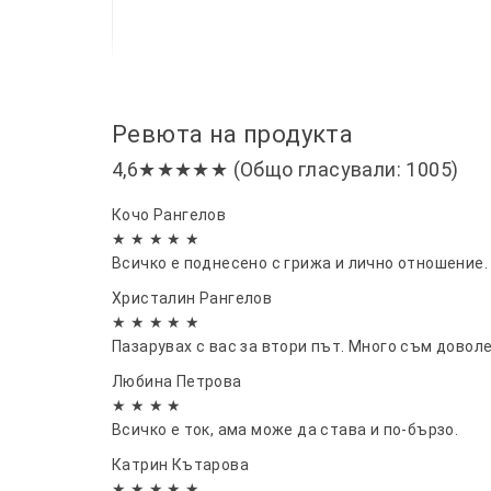
Ревюта на продукта
4,6★★★★★ (Общо гласували: 1005)
Кочо Рангелов
★ ★ ★ ★ ★
Всичко е поднесено с грижа и лично отношение. 
Христалин Рангелов
★ ★ ★ ★ ★
Пазарувах с вас за втори път. Много съм довол
Любина Петрова
★ ★ ★ ★
Всичко е ток, ама може да става и по-бързо.
Катрин Кътарова
★ ★ ★ ★ ★