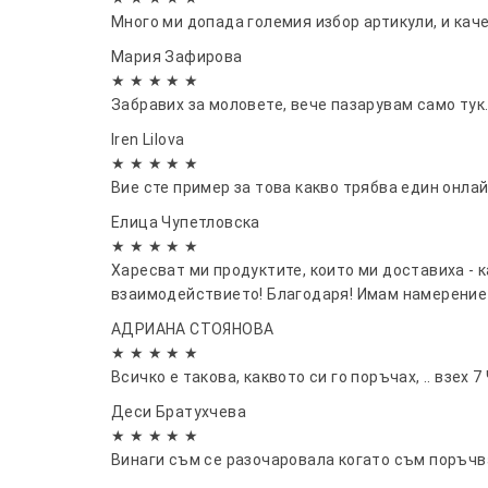
Много ми допада големия избор артикули, и кач
Мария Зафирова
★ ★ ★ ★ ★
Забравих за моловете, вече пазарувам само тук
Iren Lilova
★ ★ ★ ★ ★
Вие сте пример за това какво трябва един онлай
Елица Чупетловска
★ ★ ★ ★ ★
Харесват ми продуктите, които ми доставиха - 
взаимодействието! Благодаря! Имам намерение
АДРИАНА СТОЯНОВА
★ ★ ★ ★ ★
Всичко е такова, каквото си го поръчах, .. взех 7
Деси Братухчева
★ ★ ★ ★ ★
Винаги съм се разочаровала когато съм поръчва