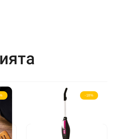
рията
5%
-18%