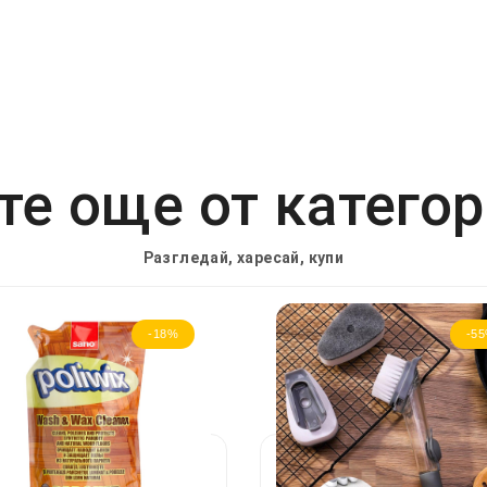
е още от катего
Разгледай, харесай, купи
-18%
-5