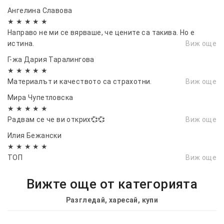
Ангелина Славова
★ ★ ★ ★ ★
Направо не ми се вярваше, че цените са такива. Но е
истина.
Виж още
Г-жа Дария Таралингова
★ ★ ★ ★ ★
Материалът и качеството са страхотни.
Виж още
Мира Чупетловска
★ ★ ★ ★ ★
Радвам се че ви открих💞💞
Виж още
Илия Бежански
★ ★ ★ ★ ★
ТОП
Виж още
Вижте още от категорията
Разгледай, харесай, купи