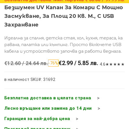
Безшумен UV Капан За Комари С Мощно
Засмукване, За Площ 20 Кв. М., С USB
Захранване
Идеална за спалня, детска стая, хол, кухня, тераса, ка
равана, палатка или къмпинг. Просто включете USB
кабела и устройството започва да работи веднага.
€2.99 / 5.85 лв.
€12.60 / 24.64 лв.
-76%
4.6
★
★
★
★
★
в наличност
SKU#: 31692
Безплатна доставка в цялата страна
Лесно връщане или замяна до 14 дни
Гаранция за най-добра цена
Прегледай преди да платиш