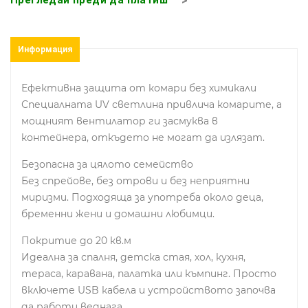
Информация
Ефективна защита от комари без химикали
Специалната UV светлина привлича комарите, а
мощният вентилатор ги засмуква в
контейнера, откъдето не могат да излязат.
Безопасна за цялото семейство
Без спрейове, без отрови и без неприятни
миризми. Подходяща за употреба около деца,
бременни жени и домашни любимци.
Покритие до 20 кв.м
Идеална за спалня, детска стая, хол, кухня,
тераса, каравана, палатка или къмпинг. Просто
включете USB кабела и устройството започва
да работи веднага.