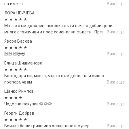
на името.
Виж още
всяко помещение
ЛОРА НЕЙЧЕВА
★ ★ ★ ★ ★
Много съм доволен, няколко пъти вече с добри цени
много отзивчиви и професионални съвети ! Препоръчвам !
Виж още
Явора Васовa
★ ★ ★ ★ ★
🙌🙌🙌😍😍
Виж още
Елица Шишманова
★ ★ ★ ★ ★
Благодаря ви, много, много съм доволна и силно
препоръчвам
Виж още
Шанко Римпов
★ ★ ★ ★
Чудесна покупка 🐶🐶🐶
Виж още
Георги Добрев
★ ★ ★ ★ ★
Всичко беше грижливо опаковано и супер.
Виж още