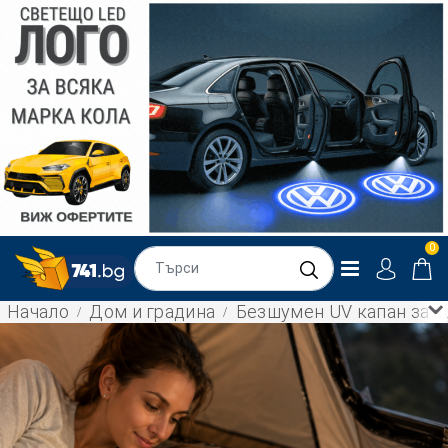
0
Начало
Дом и градина
Безшумен UV капан за ко