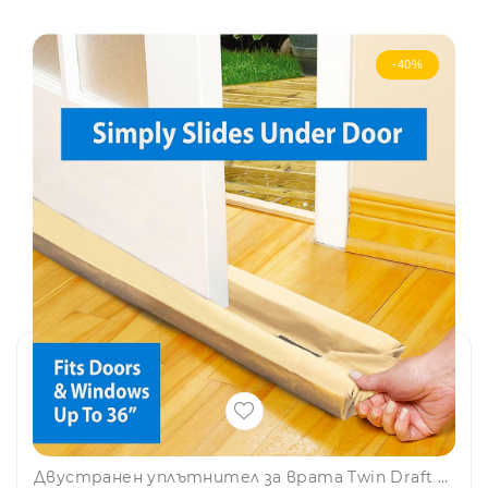
-40%
Двустранен уплътнител за врата Twin Draft Guard БЕЖОВ - край с теченията