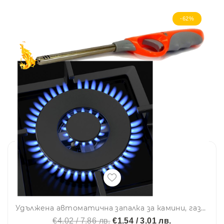
-62%
Удължена автоматична запалка за камини, газови котлони и пр. UTILITY LIGHTER
€4.02 / 7.86 лв.
€1.54 / 3.01 лв.