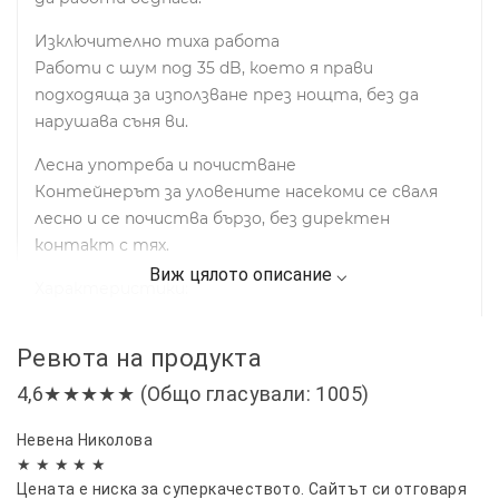
Изключително тиха работа
Работи с шум под 35 dB, което я прави
подходяща за използване през нощта, без да
нарушава съня ви.
Лесна употреба и почистване
Контейнерът за уловените насекоми се сваля
лесно и се почиства бързо, без директен
контакт с тях.
Характеристики:
✔ UV LED светлина за привличане на комари
Ревюта на продукта
✔ Мощен засмукващ вентилатор
✔ Покритие: до 20 кв.м
4,6★★★★★ (Общо гласували: 1005)
✔ Мощност: 5W
✔ Захранване: USB
Невена Николова
★ ★ ★ ★ ★
✔ Без химикали, без миризми и без консумативи
Цената е ниска за суперкачеството. Сайтът си отговаря
✔ Компактен и модерен дизайн, подходящ за