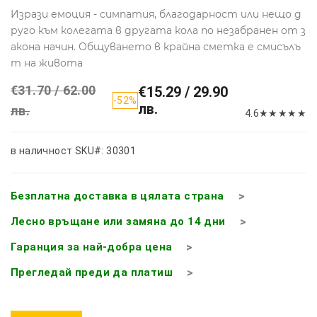
Изрази емоция - симпатия, благодарност или нещо д
руго към колегата в другата кола по незабранен от з
акона начин. Общуването в крайна сметка е смисълъ
т на живота
€31.70 / 62.00
€15.29 / 29.90
-52%
лв.
лв.
4.6
★
★
★
★
★
в наличност
SKU#: 30301
Безплатна доставка в цялата страна
Лесно връщане или замяна до 14 дни
Гаранция за най-добра цена
Прегледай преди да платиш