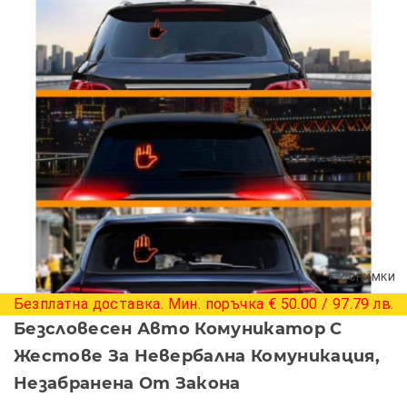
+ 2 снимки
Безплатна доставка. Мин. поръчка € 50.00 / 97.79 лв.
Безсловесен Авто Комуникатор С
Жестове За Невербална Комуникация,
Незабранена От Закона