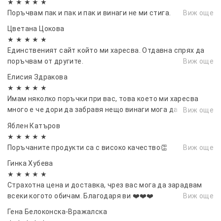
★ ★ ★ ★ ★
Поръчвам пак и пак и пак и винаги не ми стига.
Виж още
Цветана Цокова
★ ★ ★ ★ ★
Единственият сайт който ми харесва. Отдавна спрях да
поръчвам от другите.
Виж още
Елисия Здракова
★ ★ ★ ★ ★
Имам няколко поръчки при вас, това което ми харесва
много е че дори да забравя нещо винаги мога да добавя.
Виж още
Разбирасе не мога да не отбележа че и качеството е на
Яблен Катъров
висока ниво.
★ ★ ★ ★ ★
Поръчаните продукти са с високо качество👏
Виж още
Гинка Хубева
★ ★ ★ ★ ★
Страхотна цена и доставка, чрез вас мога да зарадвам
всеки когото обичам. Благодаря ви ❤️❤️❤️
Виж още
Гена Белоконска-Вражалска