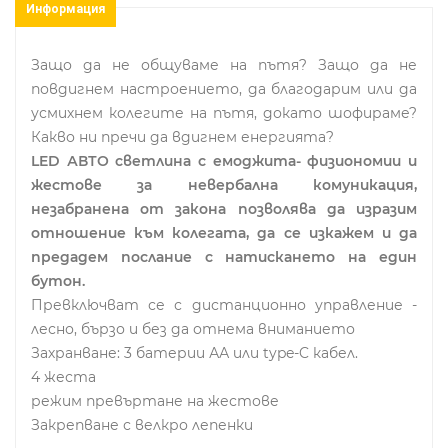
Информация
Защо да не общуваме на пътя? Защо да не
повдигнем настроението, да благодарим или да
усмихнем колегите на пътя, докато шофираме?
Какво ни пречи да вдигнем енергията?
LED АВТО светлина с емоджита- физиономии и
жестове за невербална комуникация,
незабранена от закона позволява да изразим
отношение към колегата, да се изкажем и да
предадем послание с натискането на един
бутон.
Превключват се с дистанционно управление -
лесно, бързо и без да отнема вниманието
Захранване: 3 батерии АА или type-C кабел.
4 жеста
режим превъртане на жестове
Закрепване с велкро лепенки