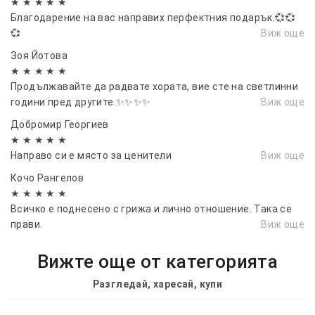
★ ★ ★ ★ ★
Благодарение на вас направих перфектния подарък.💞💞
💞
Виж още
Зоя Йотова
★ ★ ★ ★ ★
Продължавайте да радвате хората, вие сте на светлинни
години пред другите.✨✨✨✨
Виж още
Добромир Георгиев
★ ★ ★ ★ ★
Направо си е място за ценители
Виж още
Кочо Рангелов
★ ★ ★ ★ ★
Всичко е поднесено с грижа и лично отношение. Така се
прави.
Виж още
Вижте още от категорията
Разгледай, харесай, купи