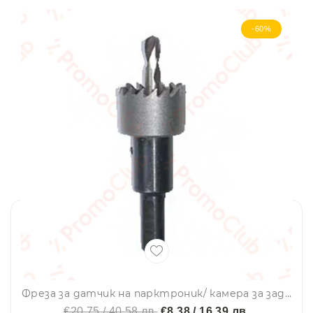
-60%
Фреза за датчик на парктроник/ камера за задно виждане
€20.75 / 40.58 лв.
€8.38 / 16.39 лв.