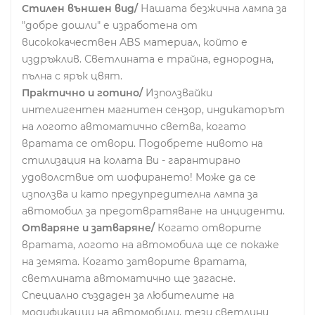
Стилен външен вид/
Нашата безжична лампа за
"добре дошли" е изработена от
висококачествен ABS материал, който е
издръжлив. Светлината е трайна, еднородна,
пълна с ярък цвят.
Практично и готино/
Използвайки
интелигентен магнитен сензор, индикаторът
на логото автоматично светва, когато
вратата се отвори. Подобрете нивото на
стилизация на колата Ви - гарантирано
удоволствие от шофирането! Може да се
използва и като предупредителна лампа за
автомобил за предотвратяване на инциденти.
Отваряне и затваряне/
Когато отворите
вратата, логото на автомобила ще се покаже
на земята. Когато затворите вратата,
светлината автоматично ще загасне.
Специално създаден за любителите на
модификации на автомобили, тези светлини