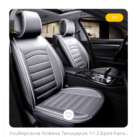
-23%
Универсална Кожена Тапицерия, 1+1 2 Броя Калъфи За Седалки В Сиво