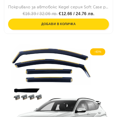
Покривало за автобокс Kegel серия Soft Case размер XL черно 205-230сm
€16.39 / 32.06 лв.
€12.66 / 24.76 лв.
ДОБАВИ В КОЛИЧКА
-43%