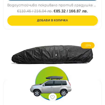
Водоустойчиво покривало против градушка с алуминиево покритие за автомобил размер XXL - 5.33m x 1.78m x 1.2m
€110.46 / 216.04 лв.
€85.32 / 166.87 лв.
ДОБАВИ В КОЛИЧКА
-23%