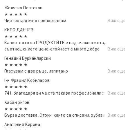
Желязко Пелтеков
★ ★ ★ ★ ★
Чистосърдечно препоръчвам
Виж още
КИРО ДАНЧЕВ
★ ★ ★ ★ ★
Качеството на ПРОДУКТИТЕ е над очакванията,
съотношението цена-стойност е много добро
Виж още
Генадий Бурханларски
★ ★ ★ ★ ★
Гласувам с две ръце, изпитано
Виж още
Г-н Фрацил Кобиларов
★ ★ ★ ★ ★
741, благодаря ви че сте такива професионалисти!
Виж още
Хасан ригов
★ ★ ★ ★ ★
Бърза доставка. Стоки, както са описани, хубави цветове
Виж още
Анатолия Кирова