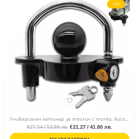
-23%
Универсален катинар за теглич с топка, висока степен на сигурност – За каравани и ремаркета
€27.54 / 53.86 лв.
€21.27 / 41.60 лв.