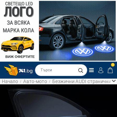
0
Начало
Авто-мото
Безжични AUDI странични све