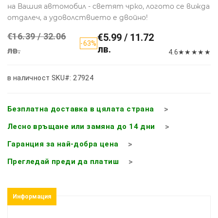
на Вашия автомобил - светят чрко, логото се вижда
отдалеч, а удоволствието е двойно!
€16.39 / 32.06
€5.99 / 11.72
-63%
лв.
лв.
4.6
★
★
★
★
★
в наличност
SKU#: 27924
Безплатна доставка в цялата страна
Лесно връщане или замяна до 14 дни
Гаранция за най-добра цена
Прегледай преди да платиш
Информация