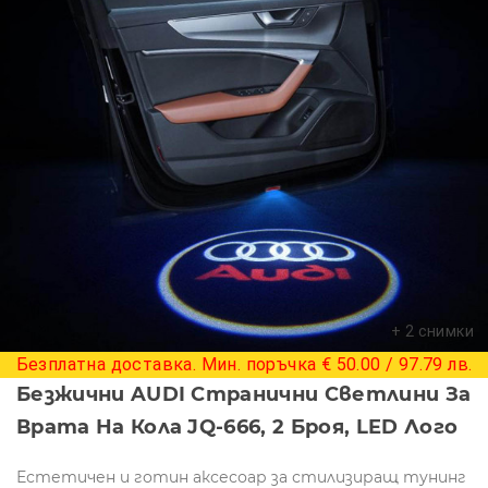
+ 2 снимки
Безплатна доставка. Мин. поръчка € 50.00 / 97.79 лв.
Безжични AUDI Странични Светлини За
Врата На Кола JQ-666, 2 Броя, LED Лого
Естетичен и готин аксесоар за стилизиращ тунинг