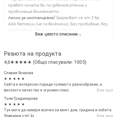
правят колата Ви по-забележителна и
привличаща вниманието.
Лесни за инсталиране/
Захранват се от 3 бр.
AAA батерии (не са включени). Без пробиване, без
окабеляване. Просто отлепете
двойнозалепящата лепенка, залепете
светлината на вратата върху плоската част на
панела на вратата и залепете магнита в
Ревюта на продукта
долната част на рамката.
4,6★★★★★ (Общо гласували: 1005)
Опаковка/
1 комплект от 2 броя светлини.
Препоръчително е да закупите 2 комплекта от
Славия Яназова
4 светлини, които ще направят колата ви още
★ ★ ★ ★ ★
по-яка и по-стилна през нощта. Перфектни
Сайта е интересен поради голямото разнообразие, а
подаръци за семейство, клубни приятели, фенове
високото качество е огромен плюс.
Виж още
на автомобили, приятели. Като коледен подарък,
Тони Градинарова
празничен подарък.
★ ★ ★ ★ ★
Тук мога да намеря всичко за моят дом, градина и хобита.
Уникални сте! 👍
Виж още