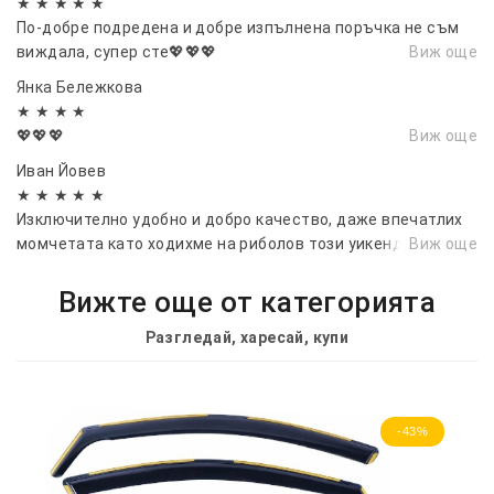
★ ★ ★ ★ ★
По-добре подредена и добре изпълнена поръчка не съм
виждала, супер сте💖💖💖
Виж още
Янка Бележкова
★ ★ ★ ★
💖💖💖
Виж още
Иван Йовев
★ ★ ★ ★ ★
Изключително удобно и добро качество, даже впечатлих
момчетата като ходихме на риболов този уикенд!
Виж още
Вижте още от категорията
Разгледай, харесай, купи
-43%