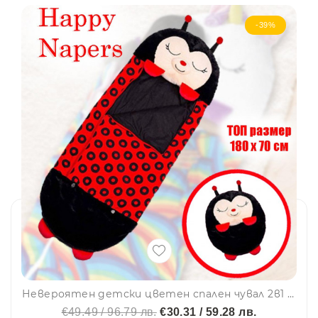
-39%
Невероятен детски цветен спален чувал 2в1 Happy Napers - Калинката Беки, BF22
€49.49 / 96.79 лв.
€30.31 / 59.28 лв.