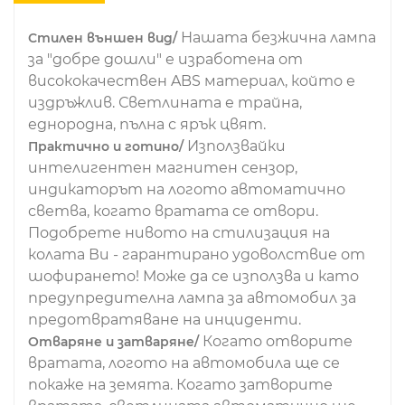
Нашата безжична лампа
Стилен външен вид/
за "добре дошли" е изработена от
висококачествен ABS материал, който е
издръжлив. Светлината е трайна,
еднородна, пълна с ярък цвят.
Използвайки
Практично и готино/
интелигентен магнитен сензор,
индикаторът на логото автоматично
светва, когато вратата се отвори.
Подобрете нивото на стилизация на
колата Ви - гарантирано удоволствие от
шофирането! Може да се използва и като
предупредителна лампа за автомобил за
предотвратяване на инциденти.
Когато отворите
Отваряне и затваряне/
вратата, логото на автомобила ще се
покаже на земята. Когато затворите