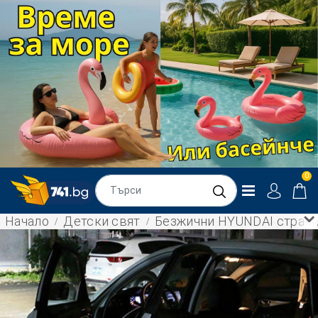
0
Начало
Детски свят
Безжични HYUNDAI странич