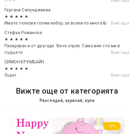
✨✨✨
Виж още
Гергана Сапунджиева
★ ★ ★ ★ ★
Имате толкова голям избор, за всеки по много😁😁😁
Виж още
Стефка Романска
★ ★ ★ ★ ★
Пазарувах и от другаде. Вече спрях. Само вие сте ми в
сърцето.
Виж още
СИМОН КРУМБАЙН
★ ★ ★ ★ ★
Super
Виж още
Вижте още от категорията
Разгледай, харесай, купи
-39%