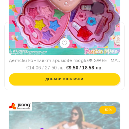
Детски комплект гримове ягодка🍓 SWEET MAKEUP CANDY 10411, палитра
€14.06 / 27.50 лв.
€9.50 / 18.58 лв.
ДОБАВИ В КОЛИЧКА
-52%