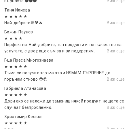
върнахте.❤️❤️❤️
Виж още
автомобили, приятели. Като коледен
подарък, празничен подарък.
Таня Илиева
★ ★ ★ ★ ★
Най-добрите💯💖🔥
Виж още
Божин Паунов
★ ★ ★ ★
Перфектни. Най-добрите, топ продукти и топ качество на
услугата, с две раце съм за и ви подкрепям.
Виж още
Г-ца Преса Многознаева
★ ★ ★ ★ ★
Тъмо си получих поръчката и НЯМАМ ТЪРПЕНИЕ да
поръчам отново 😍😍
Виж още
Габриела Атанасова
★ ★ ★ ★ ★
Дори ако се наложи да замениш някой продукт, нещата се
случват безпроблемно.
Виж още
Христомир Кесьов
★ ★ ★ ★ ★