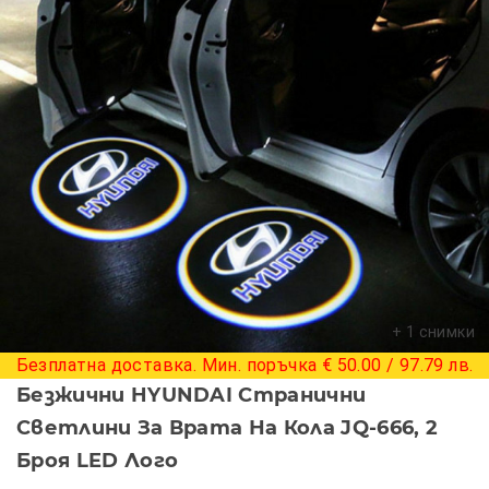
+ 1 снимки
Безплатна доставка. Мин. поръчка € 50.00 / 97.79 лв.
Безжични HYUNDAI Странични
Светлини За Врата На Кола JQ-666, 2
Броя LED Лого