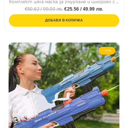
Комплект цяла маска за гмуркане и шнорхел с 180° панорамна видимост 3741- S/M
€50.62 / 99.00 лв.
€25.56 / 49.99 лв.
ДОБАВИ В КОЛИЧКА
-71%