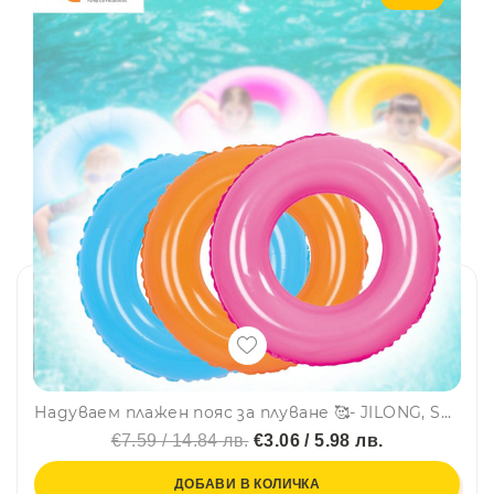
Надуваем плажен пояс за плуване 🥰- JILONG, SUMMER ENJOY 47260
€7.59 / 14.84 лв.
€3.06 / 5.98 лв.
ДОБАВИ В КОЛИЧКА