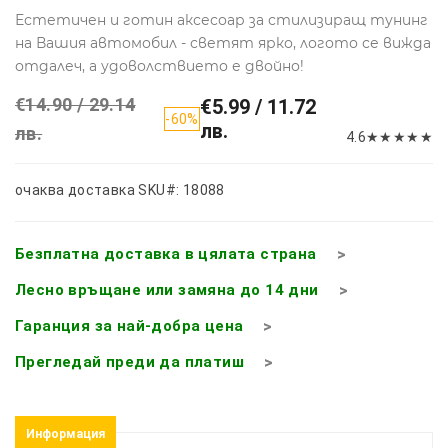
Естетичен и готин аксесоар за стилизиращ тунинг
на Вашия автомобил - светят ярко, логото се вижда
отдалеч, а удоволствието е двойно!
€14.90 / 29.14
€5.99 / 11.72
-60%
лв.
лв.
4.6
★
★
★
★
★
очаква доставка
SKU#: 18088
Безплатна доставка в цялата страна
Лесно връщане или замяна до 14 дни
Гаранция за най-добра цена
Прегледай преди да платиш
Информация