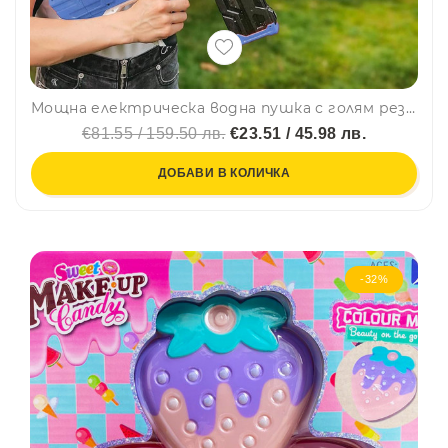
Мощна електрическа водна пушка с голям резервоар, бърза стрелба, обхват 8-9м, син
€81.55 / 159.50 лв.
€23.51 / 45.98 лв.
ДОБАВИ В КОЛИЧКА
-32%