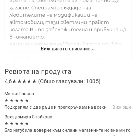
вратата, светлината автоматично ще
загасне. Специално създаден за
любителите на модификации на
автомобили, тези светлини правят
колата Ви по-забележителна и привличаща
вниманието.
Захранват се от 3 бр.
Лесни за инсталиране/
AAA батерии (не са включени). Без
пробиване, без окабеляване. Просто
премахнете 3-метровата лента, залепете
Ревюта на продукта
светлината на вратата върху плоската
част на панела на вратата и залепете
4,6★★★★★ (Общо гласували: 1005)
магнита в долната част на рамката.
Митьо Ганчев
1 комплект от 2 броя светлини.
Опаковка/
★ ★ ★ ★ ★
Препоръчително е да закупите 2
Подкрепям с две ръце и препоръчвам на всеки.
Виж още
комплекта от 4 светлини, които ще
направят колата ви още по-яка и по-
Звездомира Стойкова
★ ★ ★ ★ ★
стилна през нощта. Перфектни подаръци
Бях изгубила доверие към онлаин магазините но вие ми го
за семейство, клубни приятели, фенове на