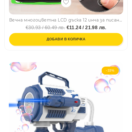
Вечна многоцветна LCD дъска 12 инча за писане, рисуване, четене. КРАЙ С ХАРТИЯТА, СПАСИ ДЪРВО!
€30.93 / 60.49 лв.
€11.24 / 21.98 лв.
ДОБАВИ В КОЛИЧКА
-33%