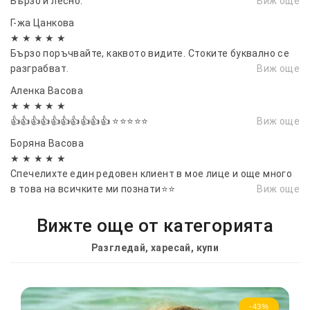
Бързо и лесно.
Виж още
Г-жа Цанкова
★ ★ ★ ★ ★
Бързо поръчвайте, каквото видите. Стоките буквално се
разграбват.
Виж още
Аленка Васовa
★ ★ ★ ★ ★
👍👍👍👍👍👍👍👍👍👍 ⭐⭐⭐⭐⭐
Виж още
Боряна Васовa
★ ★ ★ ★ ★
Спечелихте един редовен клиент в мое лице и още много
в това на всичките ми познати⭐⭐
Виж още
Вижте още от категорията
Разгледай, харесай, купи
-43%