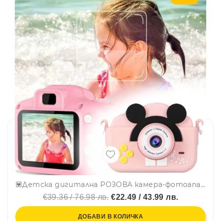
💟Детска дигитална РОЗОВА камера-фотоапарат с ослепителен дизайн и гумено калъфче MINI MAUS, 1080P
€39.36 / 76.98 лв.
€22.49 / 43.99 лв.
ДОБАВИ В КОЛИЧКА