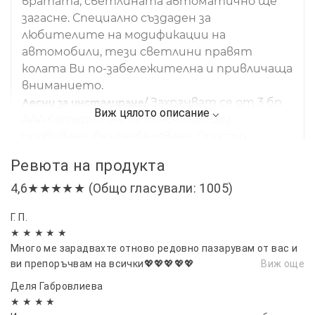
вратата, светлината автоматично ще
загасне. Специално създаден за
любителите на модификации на
автомобили, тези светлини правят
колата Ви по-забележителна и привличаща
вниманието.
Захранват се от 3 бр.
Лесни за инсталиране/
AAA батерии (не са включени). Без
пробиване, без окабеляване. Просто
премахнете 3-метровата лента, залепете
Ревюта на продукта
светлината на вратата върху плоската
част на панела на вратата и залепете
4,6★★★★★ (Общо гласували: 1005)
магнита в долната част на рамката.
Г. П.
1 комплект от 2 броя светлини.
Опаковка/
★ ★ ★ ★ ★
Препоръчително е да закупите 2
Много ме зарадвахте отново редовно пазарувам от вас и
комплекта от 4 светлини, които ще
ви препоръчвам на всички💖💖💖💖💖
Виж още
направят колата ви още по-яка и по-
Деля Габровлиева
стилна през нощта. Перфектни подаръци
★ ★ ★ ★
за семейство, клубни приятели, фенове на