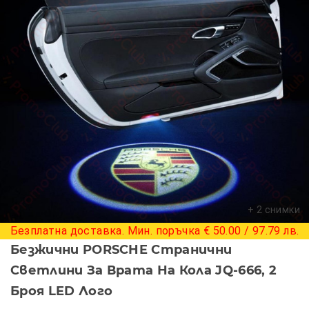
+ 2 снимки
Безплатна доставка. Мин. поръчка € 50.00 / 97.79 лв.
Безжични PORSCHE Странични
Светлини За Врата На Кола JQ-666, 2
Броя LED Лого