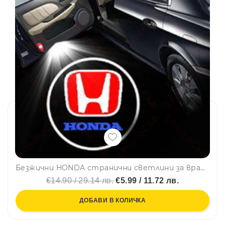
Безжични HONDA странични светлини за врата на кола JQ-666, 2 броя LED лого
€14.90 / 29.14 лв.
€5.99 / 11.72 лв.
ДОБАВИ В КОЛИЧКА