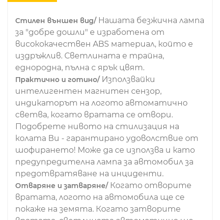
Нашата безжична лампа
Стилен външен вид/
за "добре дошли" е изработена от
висококачествен ABS материал, който е
издръжлив. Светлината е трайна,
еднородна, пълна с ярък цвят.
Използвайки
Практично и готино/
интелигентен магнитен сензор,
индикаторът на логото автоматично
светва, когато вратата се отвори.
Подобрете нивото на стилизация на
колата Ви - гарантирано удоволствие от
шофирането! Може да се използва и като
предупредителна лампа за автомобил за
предотвратяване на инциденти.
Когато отворите
Отваряне и затваряне/
вратата, логото на автомобила ще се
покаже на земята. Когато затворите