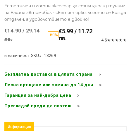
Естетичен и готин аксесоар за стилизиращ тунинг
на Вашия автомобил - светят ярко, логото се вижда
отдалеч, а удоволствието е двойно!
€14.90 / 29.14
€5.99 / 11.72
-60%
лв.
лв.
4.6
★
★
★
★
★
в наличност
SKU#: 18269
Безплатна доставка в цялата страна
Лесно връщане или замяна до 14 дни
Гаранция за най-добра цена
Прегледай преди да платиш
Информация