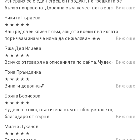
Изнервих се с един сгрешен продукт, но грешката бе
автомобили, приятели. Като коледен
бързо поправена. Доволна съм, качеството е добро
Виж още
подарък, празничен подарък.
Никита Гърдева
★ ★ ★ ★ ★
Ваш редовен клиент съм, защото всеки път когато
поръчвам знам че няма да съжалявам.🔥🔥
Виж още
Г-жа Дея Илиева
★ ★ ★ ★ ★
Всичко отговаря на описанията по сайта. Чудесни сте.
Виж още
Тона Пръндачка
★ ★ ★ ★ ★
Винаги доволна💕
Виж още
Бояна Борисова
★ ★ ★ ★ ★
Чудесна стока, възхитена съм от обслужването,
благодаря от сърце
Виж още
Милчо Луканов
★ ★ ★ ★ ★