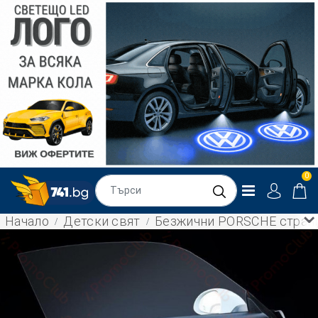
0
Начало
Детски свят
Безжични PORSCHE странич