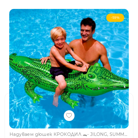
-59%
Надуваем дюшек КРОКОДИЛ 🐊- JILONG, SUMMER ENJOY 37255