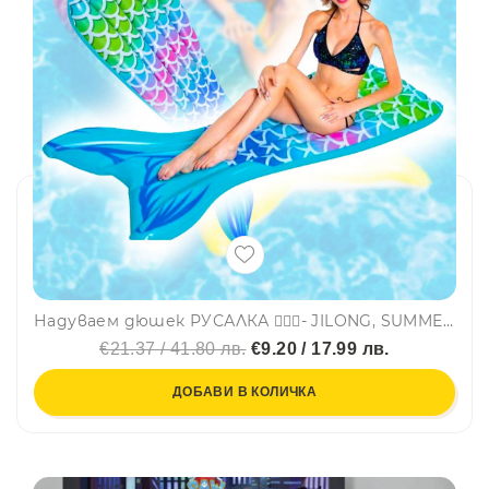
Надуваем дюшек РУСАЛКА 🧜🏻‍♀️- JILONG, SUMMER ENJOY 37438
€21.37 / 41.80 лв.
€9.20 / 17.99 лв.
ДОБАВИ В КОЛИЧКА