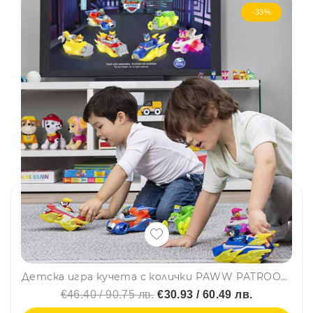
-33%
Детска игра кучета с колички PАWW PАTRООL 650, 6бр, 2+
€46.40 / 90.75 лв.
€30.93 / 60.49 лв.