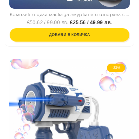
Комплект цяла маска за гмуркане и шнорхел с 180° панорамна видимост 3741- S/M, черен цвят
€50.62 / 99.00 лв.
€25.56 / 49.99 лв.
ДОБАВИ В КОЛИЧКА
-33%