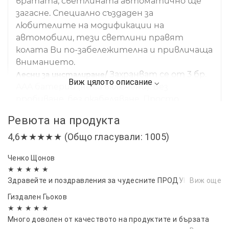
вратата, светлината автоматично ще
загасне. Специално създаден за
любителите на модификации на
автомобили, тези светлини правят
колата Ви по-забележителна и привличаща
вниманието.
Захранват се от 3 бр.
Лесни за инсталиране/
AAA батерии (не са включени). Без
пробиване, без окабеляване. Просто
премахнете 3-метровата лента, залепете
Ревюта на продукта
светлината на вратата върху плоската
част на панела на вратата и залепете
4,6★★★★★ (Общо гласували: 1005)
магнита в долната част на рамката.
Ченко Щонов
1 комплект от 2 броя светлини.
Опаковка/
★ ★ ★ ★ ★
Препоръчително е да закупите 2
Здравейте и поздравления за чудесните ПРОДУКТИ
Виж още
комплекта от 4 светлини, които ще
направят колата ви още по-яка и по-
Гиздален Гьоков
★ ★ ★ ★ ★
стилна през нощта. Перфектни подаръци
Много доволен от качеството на продуктите и бързата
за семейство, клубни приятели, фенове на