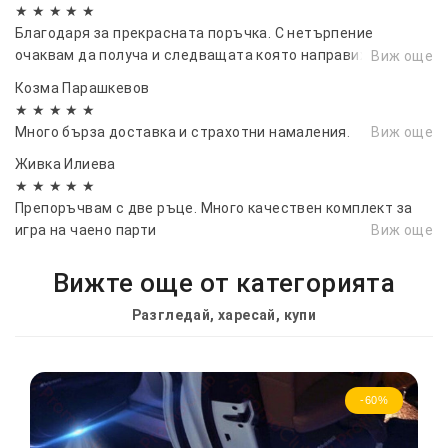
★ ★ ★ ★ ★
Благодаря за прекрасната поръчка. С нетърпение
очаквам да получа и следващата която направих преди
Виж още
минути.
Козма Парашкевов
★ ★ ★ ★ ★
Много бърза доставка и страхотни намаления.
Виж още
Живка Илиева
★ ★ ★ ★ ★
Препоръчвам с две ръце. Много качествен комплект за
игра на чаено парти
Виж още
Вижте още от категорията
Разгледай, харесай, купи
-60%