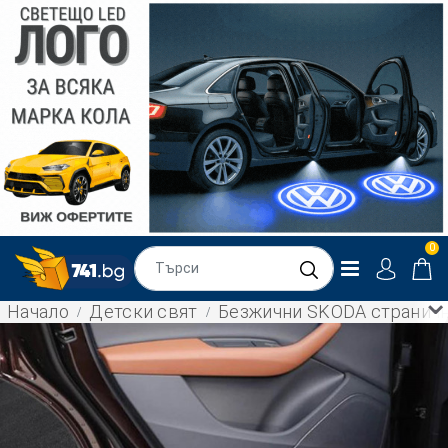
0
Начало
Детски свят
Безжични SKODA странични