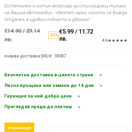
Естетичен и готин аксесоар за стилизиращ тунинг
на Вашия автомобил - светят ярко, логото се вижда
отдалеч, а удоволствието е двойно!
€14.90 / 29.14
€5.99 / 11.72
-60%
лв.
лв.
4.6
★
★
★
★
★
очаква доставка
SKU#: 18087
Безплатна доставка в цялата страна
Лесно връщане или замяна до 14 дни
Гаранция за най-добра цена
Прегледай преди да платиш
Информация