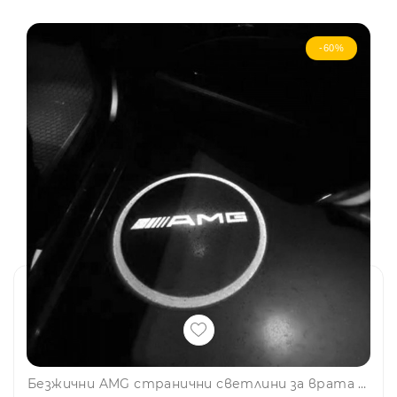
-60%
Безжични AMG странични светлини за врата на кола JQ-666, 2 броя LED лого