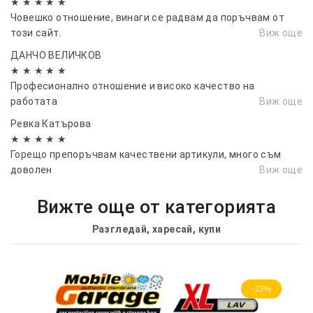
★ ★ ★ ★ ★
Човешко отношение, винаги се радвам да поръчвам от
този сайт.
Виж още
ДАНЧО ВЕЛИЧКОВ
★ ★ ★ ★ ★
Професионално отношение и високо качество на
работата
Виж още
Ревка Катърова
★ ★ ★ ★ ★
Горещо препоръчвам качествени артикули, много съм
доволен
Виж още
Вижте още от категорията
Разгледай, харесай, купи
-23%