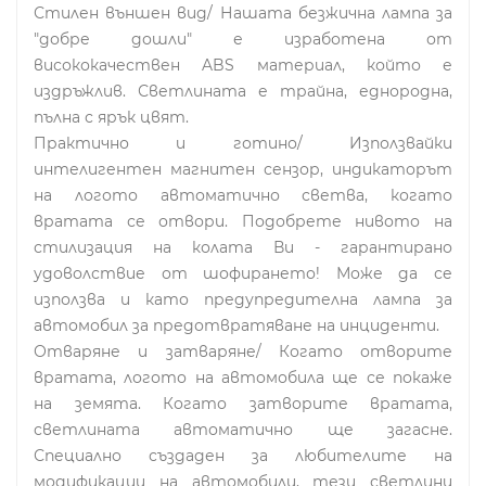
Стилен външен вид/ Нашата безжична лампа за
"добре дошли" е изработена от
висококачествен ABS материал, който е
издръжлив. Светлината е трайна, еднородна,
пълна с ярък цвят.
Практично и готино/ Използвайки
интелигентен магнитен сензор, индикаторът
на логото автоматично светва, когато
вратата се отвори. Подобрете нивото на
стилизация на колата Ви - гарантирано
удоволствие от шофирането! Може да се
използва и като предупредителна лампа за
автомобил за предотвратяване на инциденти.
Отваряне и затваряне/ Когато отворите
вратата, логото на автомобила ще се покаже
на земята. Когато затворите вратата,
светлината автоматично ще загасне.
Специално създаден за любителите на
модификации на автомобили, тези светлини