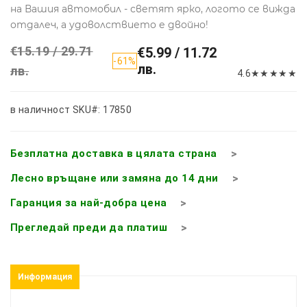
на Вашия автомобил - светят ярко, логото се вижда
отдалеч, а удоволствието е двойно!
€15.19 / 29.71
€5.99 / 11.72
-61%
лв.
лв.
4.6
★
★
★
★
★
в наличност
SKU#: 17850
Безплатна доставка в цялата страна
Лесно връщане или замяна до 14 дни
Гаранция за най-добра цена
Прегледай преди да платиш
Информация