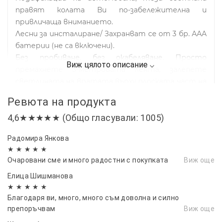
правят колата Ви по-забележителна и
привличаща вниманието.
Лесни за инсталиране/ Захранват се от 3 бр. AAA
батерии (не са включени).
Без пробиване, без окабеляване. Просто
премахнете 3-метровата лента, залепете
светлината на вратата върху плоската част на
панела на вратата и залепете магнита в
Ревюта на продукта
долната част на рамката.
4,6★★★★★ (Общо гласували: 1005)
Опаковка/ 1 комплект от 2 броя светлини.
Препоръчително е да закупите 2 комплекта от
Радомира Янкова
4 светлини, които ще направят колата ви още
★ ★ ★ ★ ★
по-яка и по-стилна през нощта.
Очаровани сме и много радостни с покупката
Виж още
Перфектни подаръци за семейство, клубни
Елица Шишманова
приятели, фенове на автомобили, приятели.
★ ★ ★ ★ ★
Като коледен подарък, празничен подарък.
Благодаря ви, много, много съм доволна и силно
препоръчвам
Виж още