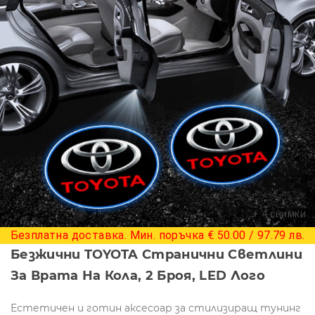
+ 4 снимки
Безплатна доставка. Мин. поръчка € 50.00 / 97.79 лв.
Безжични TOYOTA Странични Светлини
За Врата На Кола, 2 Броя, LED Лого
Естетичен и готин аксесоар за стилизиращ тунинг