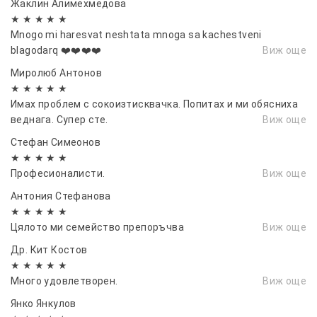
Жаклин Алимехмедова
★ ★ ★ ★ ★
Mnogo mi haresvat neshtata mnoga sa kachestveni
blagodarq ❤️❤️❤️❤️
Виж още
Миролюб Антонов
★ ★ ★ ★ ★
Имах проблем с сокоизтисквачка. Попитах и ми обясниха
веднага. Супер сте.
Виж още
Стефан Симеонов
★ ★ ★ ★ ★
Професионалисти.
Виж още
Антония Стефанова
★ ★ ★ ★ ★
Цялото ми семейство препоръчва
Виж още
Др. Кит Костов
★ ★ ★ ★ ★
Много удовлетворен.
Виж още
Янко Янкулов