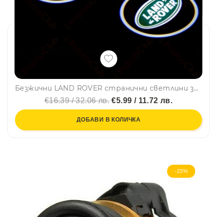
Безжични LAND ROVER странични светлини за врата на кола JQ-666, 2 броя LED лого
€16.39 / 32.06 лв.
€5.99 / 11.72 лв.
ДОБАВИ В КОЛИЧКА
-23%