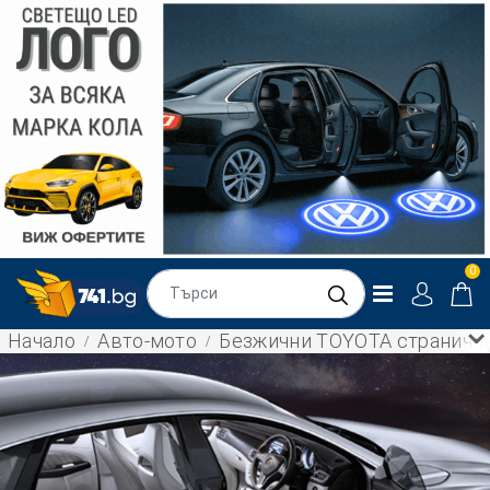
0
Начало
Авто-мото
Безжични TOYOTA странични с