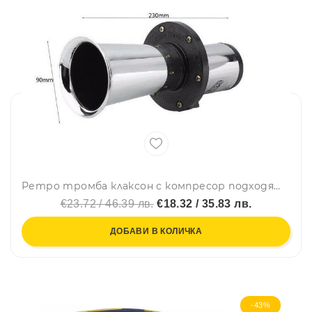
Ретро тромба клаксон с компресор подходящ за всички превозни средства на 12v 110dB
€23.72 / 46.39 лв.
€18.32 / 35.83 лв.
ДОБАВИ В КОЛИЧКА
-43%