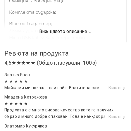
Функция “Свободни ръце”.
Комплекта съдържа:
Bluetooth адаптер;
3.5мм. аудио преходник;
Micro USB кабел.Характеристики:
Bluetooth версия: v3.0+EDR;
Ревюта на продукта
A2DP Bluetooth стерео профил;
4,6★★★★★ (Общо гласували: 1005)
Време за възпроизвеждане: до 8 часа;
Работна дистанция: 10м;
Златко Енев
3.5мм. стерео жак;
★ ★ ★ ★ ★
Захранване: 5v посредством Micro USB кабел;
Майка ми ми показа този сайт. Вазхитена сам.
Виж още
Функция “Свободни ръце”.
Младена Котражова
Комплекта съдържа:
★ ★ ★ ★ ★
Продукта е с много високо качество като го получих
Bluetooth адаптер;
бързо и много добре опакован. Това е най-добрата
Виж още
3.5мм. аудио преходник;
поръчка която съм получавала някога. Горещо
Златомир Кукуряков
Micro USB кабел.
препоръчвам.