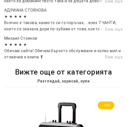
както за домакинството така и за децата доволна
Виж още
съм.⭐⭐⭐
АДРИАНА СТОЯНОВА
★ ★ ★ ★ ★
Всичко е такова, каквото си го поръчах, .. взех 7 ЧАНТИ,
които се оказаха дори по-хубави от това, което очаквах
Виж още
:):) Супер сте !...👌
Михаил Стоянов
★ ★ ★ ★ ★
Обичам сайта! Обичам бързото обслужване и колко мил и
отзивчив е екипа ❣
Виж още
Вижте още от категорията
Разгледай, харесай, купи
-18%