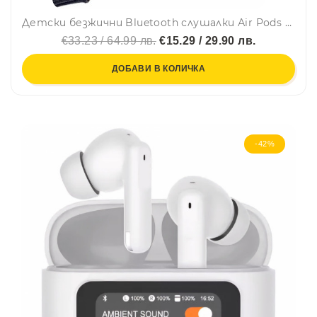
Детски безжични Bluetooth слушалки Аir Pоds Prо Tom - до 20 часа слушане, детайлен звук, ново поколение Wireless
€33.23 / 64.99 лв.
€15.29 / 29.90 лв.
ДОБАВИ В КОЛИЧКА
-42%