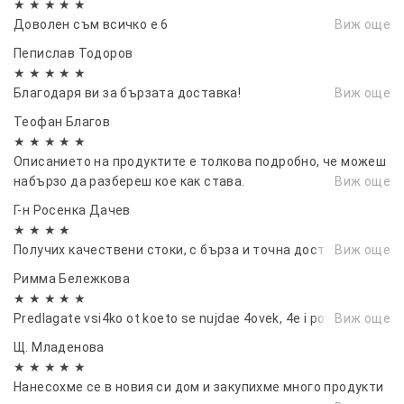
★ ★ ★ ★ ★
Доволен съм всичко е 6
Виж още
Пепислав Тодоров
★ ★ ★ ★ ★
Благодаря ви за бързата доставка!
Виж още
Теофан Благов
★ ★ ★ ★ ★
Описанието на продуктите е толкова подробно, че можеш
набързо да разбереш кое как става.
Виж още
Г-н Росенка Дачев
★ ★ ★ ★
Получих качествени стоки, с бърза и точна доставка
Виж още
Римма Бележкова
★ ★ ★ ★ ★
Predlagate vsi4ko ot koeto se nujdae 4ovek, 4e i poveche!
Виж още
Щ. Младенова
★ ★ ★ ★ ★
Нанесохме се в новия си дом и закупихме много продукти