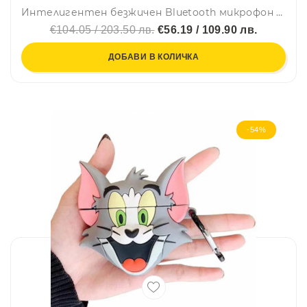
Интелигентен безжичен Bluetooth микрофон SX860 - предавател и приемник, BLACK, for iPhone, BF22
€104.05 / 203.50 лв.
€56.19 / 109.90 лв.
ДОБАВИ В КОЛИЧКА
-54%