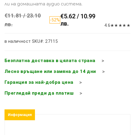
ли на домашната аудио система.
€11.81 / 23.10
€5.62 / 10.99
-52%
лв.
лв.
4.6
★
★
★
★
★
в наличност
SKU#: 27115
Безплатна доставка в цялата страна
Лесно връщане или замяна до 14 дни
Гаранция за най-добра цена
Прегледай преди да платиш
Информация