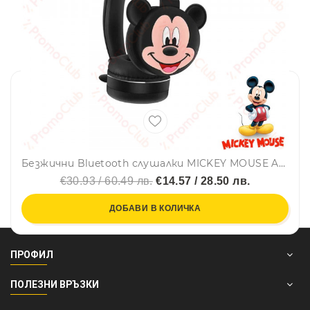
Безжични Bluetooth слушалки MICKЕY МОUSE AH-806L за деца, aнимационни, сгъваеми и регулируеми, вграден микрофон
€30.93 / 60.49 лв.
€14.57 / 28.50 лв.
ДОБАВИ В КОЛИЧКА
ПРОФИЛ
ПОЛЕЗНИ ВРЪЗКИ