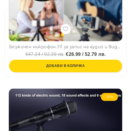
Безжичен микрофон J11 за запис на аудио и видео, с кутия за зареждане, plug and play, for Type C
€47.24 / 92.39 лв.
€26.99 / 52.79 лв.
ДОБАВИ В КОЛИЧКА
-37%