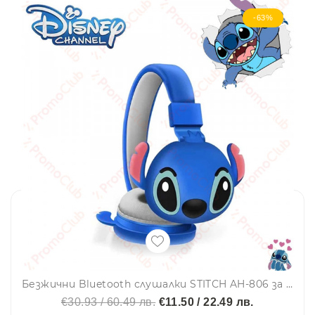
-63%
Безжични Bluetooth слушалки SТITСH AH-806 за деца, aнимационни, сгъваеми и регулируеми, вграден микрофон, сини
€30.93 / 60.49 лв.
€11.50 / 22.49 лв.