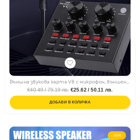
Външна звукова карта V8 с микрофон, външен USB аудио интерфейс
€40.49 / 79.19 лв.
€25.62 / 50.11 лв.
ДОБАВИ В КОЛИЧКА
-56%