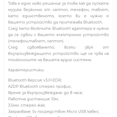
Това е едно ново решение за това как да пускате
музика безжично от лаптоп, телефон, таблет,
като единственото, което ви е нужно е
вашето устройство да притежава Bluetooth.
След като включите Bluetooth адаптера е нужно
да се сдвои с вашето електронно устройство
(телефон,таблет, лаптоп).
След сдвояването, всеки звук от
възпроизвеждащото устройство ще се чува на
тонколоните на вашата аудио система.
Характеристики:
Bluetooth версия: v3.0+EDR;
A2DP Bluetooth стерео профил;
Време за възпроизвеждане: до 8 часа;
Работна дистанция: 10м;
3.5мм. стерео жак;
Захранване: 5v посредством Micro USB кабел;