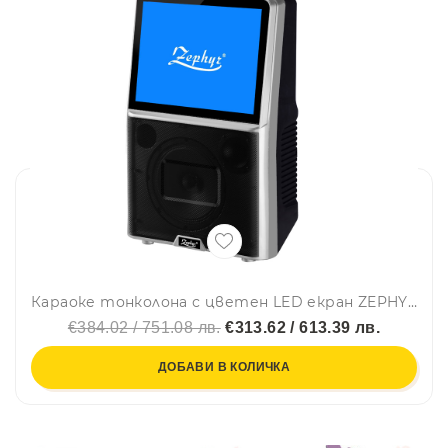
Караоке тонколона с цветен LED екран ZEPHYR ZP 9999 E, 8 инча, Активна, Bluetooth, MP3, 2 бр. безжични микрофона, 12V/4.5Ah, Черен
€384.02 / 751.08 лв.
€313.62 / 613.39 лв.
ДОБАВИ В КОЛИЧКА