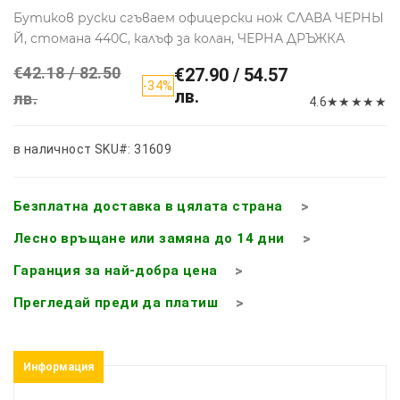
Бутиков руски сгъваем офицерски нож СЛАВА ЧЕРНЫ
Й, стомана 440C, калъф за колан, ЧЕРНА ДРЪЖКА
€42.18 / 82.50
€27.90 / 54.57
-34%
лв.
лв.
4.6
★
★
★
★
★
в наличност
SKU#: 31609
Безплатна доставка в цялата страна
Лесно връщане или замяна до 14 дни
Гаранция за най-добра цена
Прегледай преди да платиш
Информация