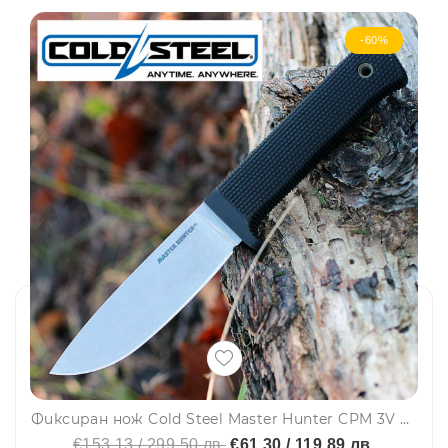
-60%
Фиксиран нож Cold Steel Master Hunter CPM 3V Kray Ex
€153.13 / 299.50 лв.
€61.30 / 119.89 лв.