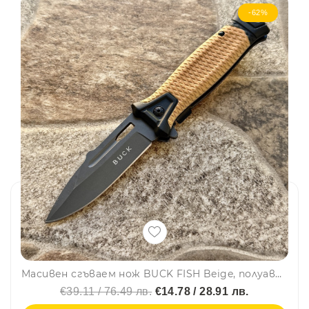
-62%
Масивен сгъваем нож BUCK FISH Beige, полуавтоматичен, стомана 7Cr, дръжка G10, BUCK BOX
€39.11 / 76.49 лв.
€14.78 / 28.91 лв.