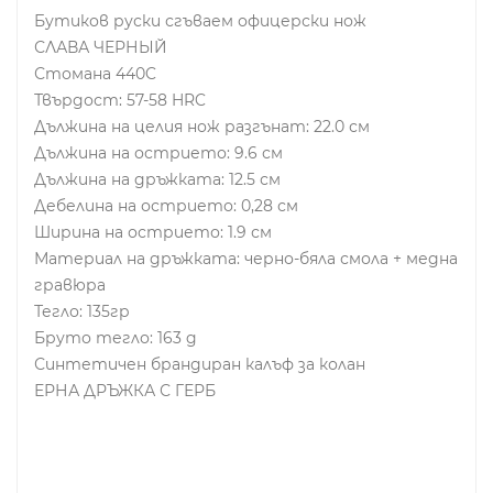
Бутиков руски сгъваем офицерски нож
СЛАВА ЧЕРНЫЙ
Стомана 440C
Твърдост: 57-58 HRC
Дължина на целия нож разгънат: 22.0 см
Дължина на острието: 9.6 см
Дължина на дръжката: 12.5 см
Дебелина на острието: 0,28 см
Ширина на острието: 1.9 см
Материал на дръжката: черно-бяла смола + медна
гравюра
Тегло: 135гр
Бруто тегло: 163 g
Синтетичен брандиран калъф за колан
ЕРНА ДРЪЖКА С ГЕРБ