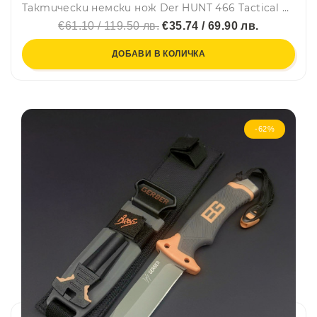
Тактически немски нож Der HUNT 466 Tactical Compact D2, фултанг с пръстен, стомана D2, тактическа кания KYDEXс клипс
€61.10 / 119.50 лв.
€35.74 / 69.90 лв.
ДОБАВИ В КОЛИЧКА
-62%