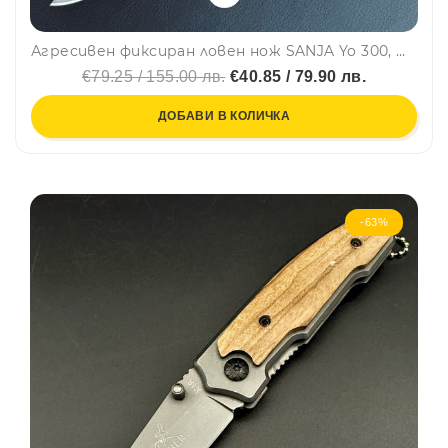
Агресивен фиксиран ловен нож SANJA Yo 300, трислойна стомана, пясъчна повърхност 420J2, дръжка пустинно дърво, кожена кания
€79.25 / 155.00 лв.
€40.85 / 79.90 лв.
ДОБАВИ В КОЛИЧКА
-63%