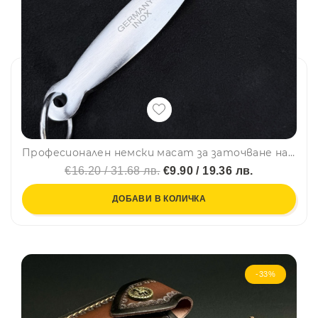
Професионален немски масат за заточване на остриета, плосък, намагнетизиран
€16.20 / 31.68 лв.
€9.90 / 19.36 лв.
ДОБАВИ В КОЛИЧКА
-33%