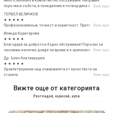
Много любезно и компетентно обслужване. Направих
поръчка в събота, в понеделник я потвърдиха и във
Виж още
вторник беше при мен.
ТЕРВЕЛ ВЕЛИЧКОВ
★ ★ ★ ★ ★
Професионализъм, точност и коректност. Препоръчвам!👏
Виж още
Илинда Коритарова
★ ★ ★ ★ ★
Благодаря за доброто и бързо обслужване! Поръчах си
часовник и всичко доиде на време и е оригинала :) ...
Виж още
Др. Ълен Клатикрушев
★ ★ ★ ★ ★
Удовлетворение над очакванията от качеството на
стоките.
Виж още
Вижте още от категорията
Разгледай, харесай, купи