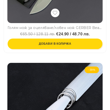
Голям нож за оцеляване/ловен нож GERBER Bear Grylls с точило на канията, магнезиева запалка и свирка в тактическа кания, за лов
€65.50 / 128.11 лв.
€24.90 / 48.70 лв.
ДОБАВИ В КОЛИЧКА
-39%