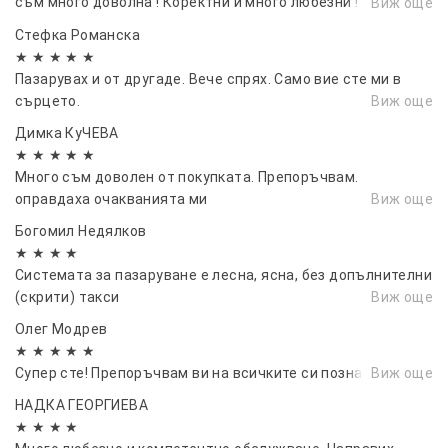
съм много доволна ! Коректни и много любезни !
Виж още
Препоръчвам ги горещо!!!
Стефка Романска
★ ★ ★ ★ ★
Пазарувах и от другаде. Вече спрях. Само вие сте ми в
сърцето.
Виж още
Димка КуЧЕВА
★ ★ ★ ★ ★
Много съм доволен от покупката. Препоръчвам.
оправдаха очакванията ми
Виж още
Богомил Недялков
★ ★ ★ ★
Системата за пазаруване е лесна, ясна, без допълнителни
(скрити) такси
Виж още
Олег Модрев
★ ★ ★ ★ ★
Супер сте! Препоръчвам ви на всичките си познати.🔥🔥
Виж още
НАДКА ГЕОРГИЕВА
★ ★ ★ ★