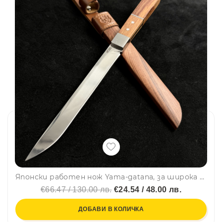
Японски работен нож Yama-gatana, за широка употреба, инструментална стомана M390 Böhler, кания палисандър
€66.47 / 130.00 лв.
€24.54 / 48.00 лв.
ДОБАВИ В КОЛИЧКА