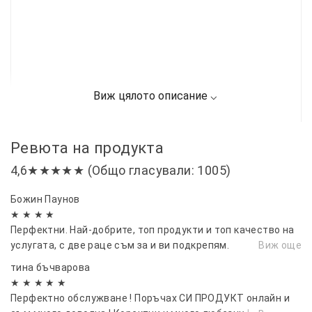
Ревюта на продукта
4,6★★★★★ (Общо гласували: 1005)
Божин Паунов
★ ★ ★ ★
Перфектни. Най-добрите, топ продукти и топ качество на
услугата, с две раце съм за и ви подкрепям.
Виж още
тина бъчварова
★ ★ ★ ★ ★
Перфектно обслужване ! Поръчах СИ ПРОДУКТ онлайн и