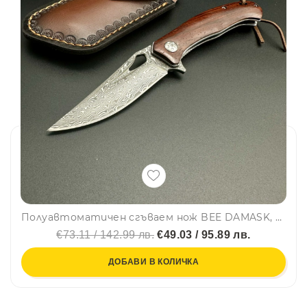
Полуавтоматичен сгъваем нож BEE DAMASK, дамаска стомана VG10, премиум клас с калъф за колан телешка кожа
€73.11 / 142.99 лв.
€49.03 / 95.89 лв.
ДОБАВИ В КОЛИЧКА