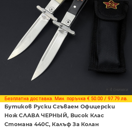
+ 4 снимки
Безплатна доставка. Мин. поръчка € 50.00 / 97.79 лв.
Бутиков Руски Сгъваем Офицерски
Нож СЛАВА ЧЕРНЫЙ, Висок Клас
Стомана 440C, Калъф За Колан