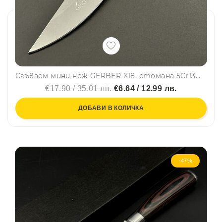
Сгъваем мини нож GERBER X18, стомана 5Cr13Mov, с дървена дръжка - чирени с винтове
€17.90 / 35.01 лв.
€6.64 / 12.99 лв.
ДОБАВИ В КОЛИЧКА
-47%