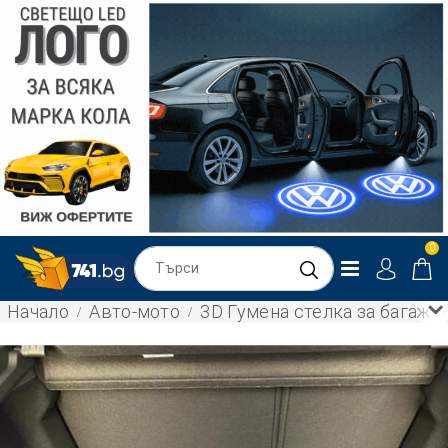
0
Начало
Авто-мото
3D Гумена стелка за багаж