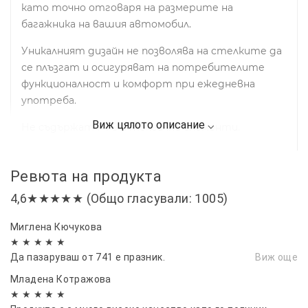
като точно отговаря на размерите на
багажника на вашия автомобил.
Уникалният дизайн не позволява на стелките да
се плъзгат и осигуряват на потребителите
функционалност и комфорт при ежедневна
употреба.
Не съдържат PVC и токсични елементи.
Цвят на гумата: Черен
Ревюта на продукта
Подходяща за:
VOKLKSWAGEN VW PASSAT B7
4,6★★★★★ (Общо гласували: 1005)
SEDAN 2011-2014г.
Снимките са ориентировачни и може да са
Миглена Кючукова
различни за всеки модел.
★ ★ ★ ★ ★
Да пазаруваш от 741 е празник.
Виж още
Младена Котражова
★ ★ ★ ★ ★