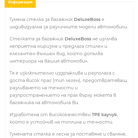
Информация
Гумена стелка за багажник
DeluxeBoss
е
индивидуална за различните модели автомобили.
Стелката за багажник
DeluxeBoss
не излъчва
неприятна миризма и предлага стилен и
елегантен външен вид, който допълва
интериора на вашия автомобил.
Тя е изключително издръжлива и разполага с
доста висок праг (тип леген), предотвратяващ
разливането на течности и
разпространението на прах върху мокета в
багажника на автомобила Ви.
Изработена от висококачествен
TPE каучук
,
който е устойчив на топлина и течности.
Гумената стелка е лесна за поставяне и сваляне,