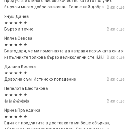
Продукта е с много високо качество като го получих
бързо и много добре опакован. Това е най-добрата
Виж още
поръчка която съм получавала някога. Горещо
Януш Дачев
препоръчвам.
★ ★ ★ ★ ★
Бързо и точно
Виж още
Иляна Севова
★ ★ ★ ★ ★
Благодаря, че ми помогнахте да направя поръчката си и я
изпълнихте толкова бързо великолепни сте. 🙌🙌🙌🙌
Виж още
Диляна Косева
★ ★ ★ ★ ★
Доволна съм. Истинско попадение
Виж още
Пепелота Шестакова
★ ★ ★ ★ ★
👍👍👍👍👍👍
Виж още
Иринa Пръндачка
★ ★ ★ ★ ★
Един от продуктите в доставката ми беше объркан,