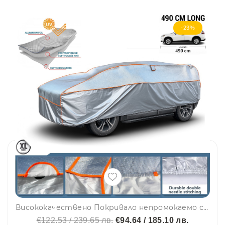
-23%
Висококачествено Покривало непромокаемо с алуминиево покритие против градушка за автомобил, Джип, SUV размер XL – 490 см
€122.53 / 239.65 лв.
€94.64 / 185.10 лв.