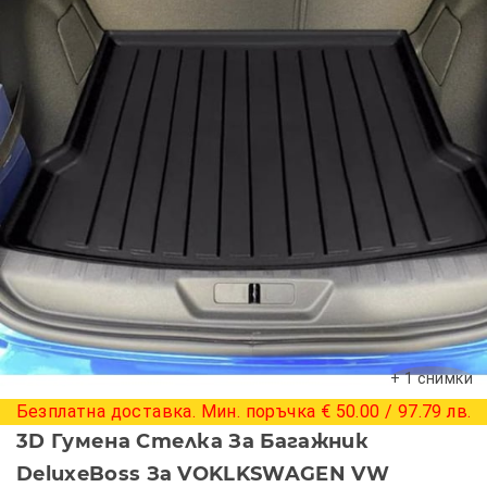
+ 1 снимки
Безплатна доставка. Мин. поръчка € 50.00 / 97.79 лв.
3D Гумена Стелка За Багажник
DeluxeBoss За VOKLKSWAGEN VW