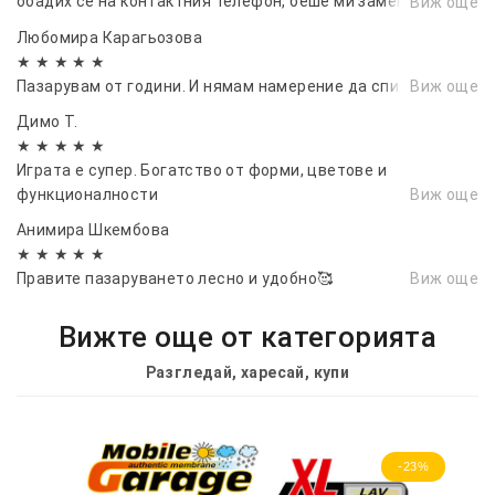
обадих се на контактния телефон, беше ми заменен бързо
Виж още
и безплатно. Коректни
Любомира Карагьозова
★ ★ ★ ★ ★
Пазарувам от години. И нямам намерение да спирам.
Виж още
Димо Т.
★ ★ ★ ★ ★
Играта е супер. Богатство от форми, цветове и
функционалности
Виж още
Анимира Шкембова
★ ★ ★ ★ ★
Правите пазаруването лесно и удобно🥰
Виж още
Вижте още от категорията
Разгледай, харесай, купи
-23%