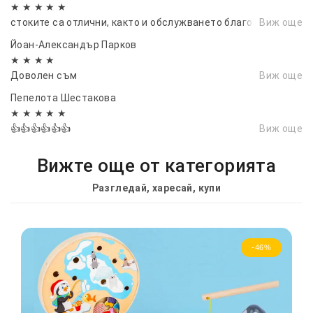
★ ★ ★ ★ ★
стоките са отлични, както и обслужването благодаря❤
Виж още
Йоан-Александър Парков
★ ★ ★ ★
Доволен съм
Виж още
Пепелота Шестакова
★ ★ ★ ★ ★
👍👍👍👍👍👍
Виж още
Вижте още от категорията
Разгледай, харесай, купи
-46%