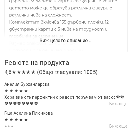
дървени елемента и карти със задачи, в които
детето може да образува различни фигури с
различни нива на сложност.
Комплектът включва 155 дървени плочки, 12
двустранни карти с 5 нива на трудност и
торбичка за съхранение.
Размер опаковка: 25 х 21 х 4 см
Подходящо за деца над 3 години
Ревюта на продукта
4,6★★★★★ (Общо гласували: 1005)
Анелия Бурханларска
★ ★ ★ ★ ★
Хора вие сте перфектни с радост поръчвам от вассс💖💖
💖💖💖💖💖💖💖💖
Виж още
Г-ца Аселина Плюнкова
★ ★ ★ ★ ★
⭐⭐⭐
Виж още