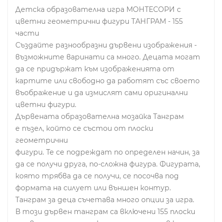
Детска образователна игра МОНТЕСОРИ с
цветни геометрични фигури ТАНГРАМ - 155
части
Създайте разнообразни дървени изображения -
възможните варинати са много. Децата могат
да се придържат към изображенията от
картите или свободно да работят със своето
въображение и да измислят сами оригинални
цветни фигури.
Дървената образователна мозайка Танграм
е пъзел, който се състои от плоски
геометрични
фигури. Те се подреждат по определен начин, за
да се получи друга, по-сложна фигура. Фигурата,
която трябва да се получи, се посочва под
формата на силует или външен контур.
Танграм за деца съчетава много опции за игра.
В този дървен танграм са включени 155 плоски