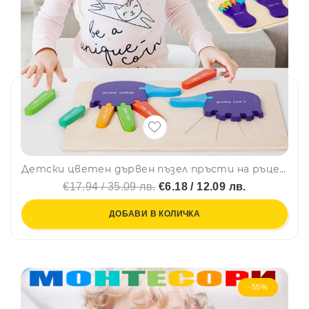
Детски цветен дървен пъзел пръсти на ръцете по метода на МОНТЕСОРИ LCM41, BF23
€17.94 / 35.09 лв.
€6.18 / 12.09 лв.
ДОБАВИ В КОЛИЧКА
-55%