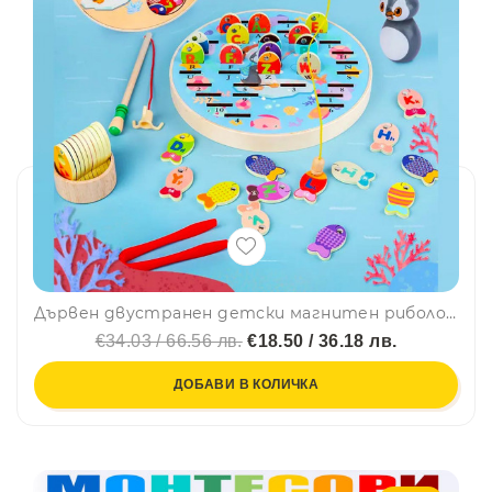
Дървен двустранен детски магнитен риболов РИБКИ С БУКВИ И ЦИФРИ с въдичка, щипка и кукичка🐠🐟 WD32
€34.03 / 66.56 лв.
€18.50 / 36.18 лв.
ДОБАВИ В КОЛИЧКА