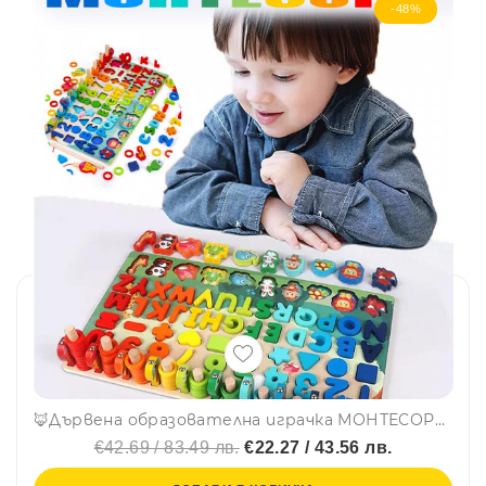
-48%
🦊Дървена образователна играчка МОНТЕСОРИ с животни, рибки, рингове, цифри и фигурки CSDW-020
€42.69 / 83.49 лв.
€22.27 / 43.56 лв.