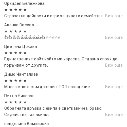
Орхидея Бележкова
★ ★ ★ ★ ★
Страхотни дейности и игри за цялото семейство!
Виж още
Аленка Васовa
★ ★ ★ ★ ★
👍👍👍👍👍👍👍👍👍👍 ⭐⭐⭐⭐⭐
Виж още
Цветана Цокова
★ ★ ★ ★ ★
Единственият сайт който ми харесва. Отдавна спрях да
поръчвам от другите.
Виж още
Димо Чанталиев
★ ★ ★ ★ ★
Много много съм доволен. ТОП попадение
Виж още
Петър Николов
★ ★ ★ ★ ★
Обратната връзка с екипа е светкавична, браво.
Съдействат за всичко.
Виж още
севделина Вампирска