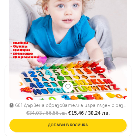
🅰 6в1 Дървена образователна игра пъзел с различни елементи МОНТЕСОРИ - дъска с рибки, рингове, формички, цифри и букви CSDW-018
€34.03 / 66.56 лв.
€15.46 / 30.24 лв.
ДОБАВИ В КОЛИЧКА