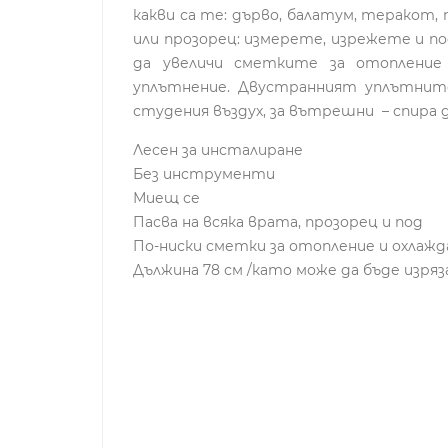
какви са те: дърво, балатум, теракот
или прозорец: измерете, изрежете и 
да увеличи сметките за отопление
уплътнение. Двустранният уплътните
студения въздух, за вътрешни – спира 
Лесен за инсталиране
Без инструменти
Миещ се
Пасва на всяка врата, прозорец и под
По-ниски сметки за отопление и охлаж
Дължина 78 см /като може да бъде изря