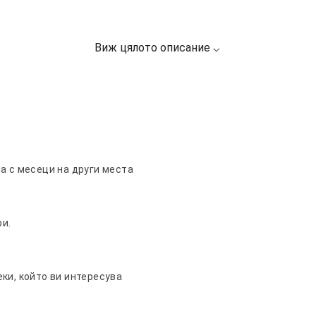
а с месеци на други места
ри.
ки, който ви интересува