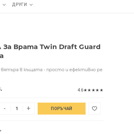
А
ДРУГИ
а Врата Twin Draft Guard
а
 вятъра в къщата - просто и ефективно ре
.
4.6
★
★
★
★
★
-
+
ПОРЪЧАЙ