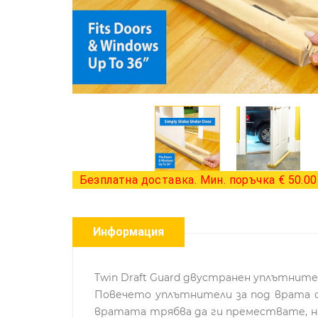
Безплатна доставка. Мин. поръчка € 50.00 
Информация
Twin Draft Guard двустранен уплътните
Повечето уплътнители за под врата с
вратата трябва да ги премествате, нал