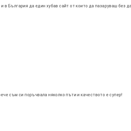
 и в България да един хубав сайт от които да пазаруваш без д
вече съм си поръчвала няколко пъти и качеството е супер!