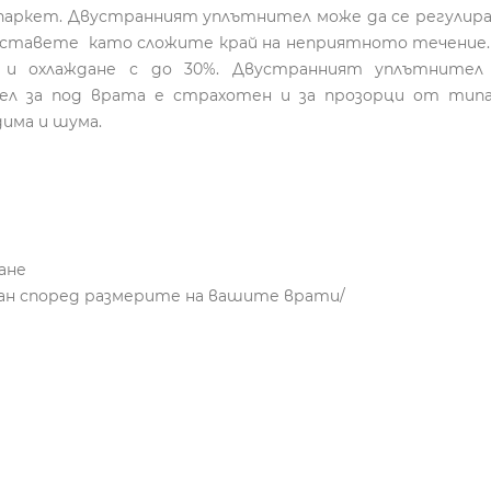
, паркет. Двустранният уплътнител може да се регули
поставете като сложите край на неприятното течение.
 и охлаждане с до 30%. Двустранният уплътнител 
л за под врата е страхотен и за прозорци от типа „
дима и шума.
дане
зан според размерите на вашите врати/