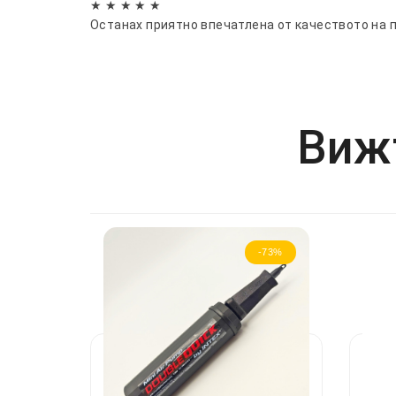
★ ★ ★ ★ ★
Останах приятно впечатлена от качеството на 
Вижт
-73%