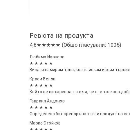
Ревюта на продукта
4,6★★★★★ (Общо гласували: 1005)
Любима Иванова
★ ★ ★ ★ ★
Винаги намирам това, което искам и съм търсил
Краси Велов
★ ★ ★ ★ ★
Който не ви харесва, го е яд, че сте толкова доб
Гавраил Андонов
★ ★ ★ ★ ★
Определено бих препоръчал този продукт на все
Марко Стойков
★ ★ ★ ★ ★