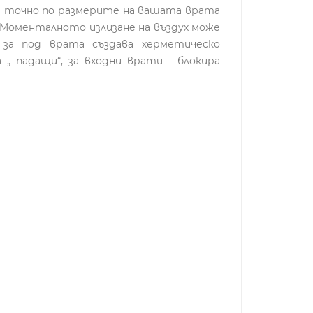
ра точно по размерите на вашата врата
Mоменталното излизане на въздух може
за под врата създава херметическо
 падащи“, за входни врати - блокира