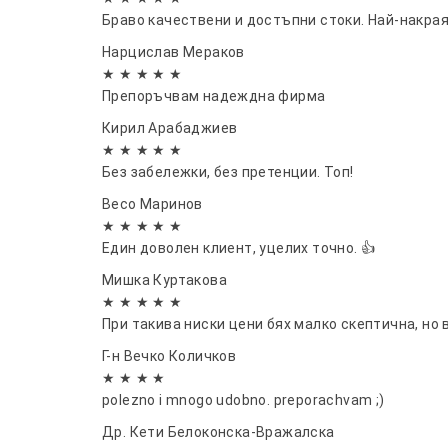
Браво качествени и достъпни стоки. Най-накрая
Нарцислав Мераков
★ ★ ★ ★ ★
Препоръчвам надеждна фирма
Кирил Арабаджиев
★ ★ ★ ★ ★
Без забележки, без претенции. Топ!
Весо Маринов
★ ★ ★ ★ ★
Един доволен клиент, уцелих точно. 👍
Мишка Куртакова
★ ★ ★ ★ ★
При такива ниски цени бях малко скептична, но 
Г-н Вечко Количков
★ ★ ★ ★
polezno i mnogo udobno. preporachvam ;)
Др. Кети Белоконска-Вражалска