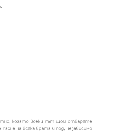
иятно, когато всеки път щом отваряте
пасне на всяка врата и под, независимо