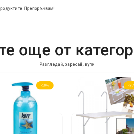
продуктите. Препоръчвам!
е още от катего
Разгледай, харесай, купи
-18%
-2