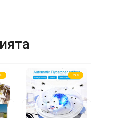
рията
8%
-24%