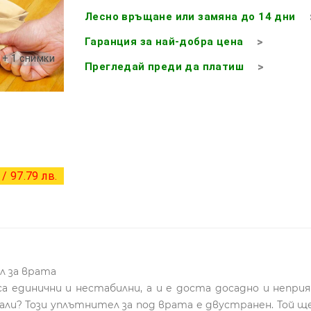
Лесно връщане или замяна до 14 дни
Гаранция за най-добра цена
+ 1 снимки
Прегледай преди да платиш
/ 97.79 лв.
л за врата
а единични и нестабилни, а и е доста досадно и непр
и? Този уплътнител за под врата е двустранен. Той ще 