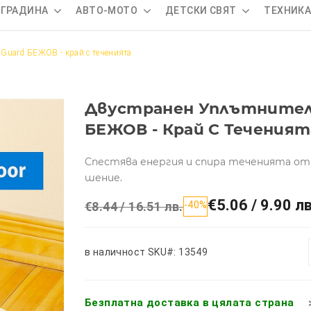
 ГРАДИНА
АВТО-МОТО
ДЕТСКИ СВЯТ
ТЕХНИК
 Guard БЕЖОВ - край с теченията
Двустранен Уплътнител З
БЕЖОВ - Край С Теченият
Спестява енергия и спира теченията от
шение.
€5.06 / 9.90 лв
€8.44 / 16.51 лв.
-40%
в наличност
SKU#: 13549
Безплатна доставка в цялата страна