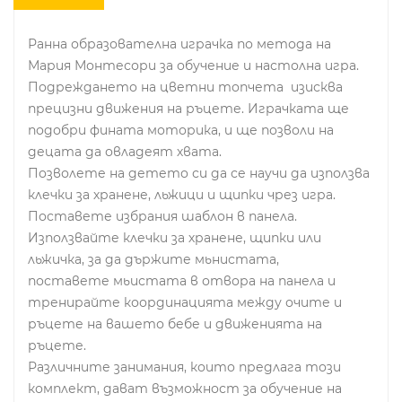
Ранна образователна играчка по метода на
Мария Монтесори за обучение и настолна игра.
Подреждането на цветни топчета изисква
прецизни движения на ръцете. Играчката ще
подобри фината моторика, и ще позволи на
децата да овладеят хвата.
Позволете на детето си да се научи да използва
клечки за хранене, льжици и щипки чрез игра.
Поставете избрания шаблон в панела.
Използвайте клечки за хранене, щипки или
льжичка, за да държите мьнистата,
поставете мьистата в отвора на панела и
тренирайте координацията между очите и
ръцете на вашето бебе и движенията на
ръцете.
Различните занимания, които предлага този
комплект, дават възможност за обучение на