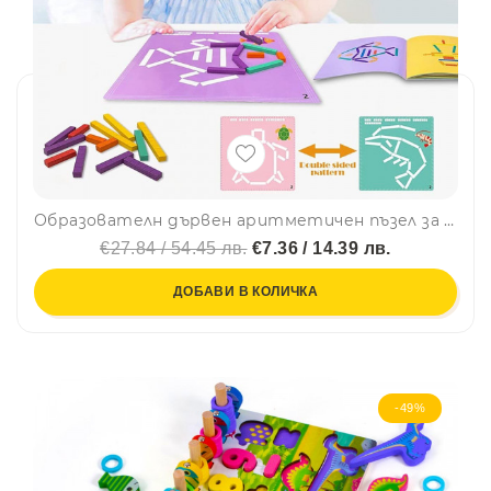
Образователн дървен аритметичен пъзел за логическо мислене и развиване на въображение YF04, BF23
€27.84 / 54.45 лв.
€7.36 / 14.39 лв.
ДОБАВИ В КОЛИЧКА
-49%