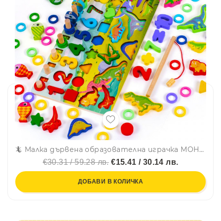
🦎 Малка дървена образователна играчка МОНТЕСОРИ с динозаври, рибки, рингове, цифри и фигурки CSDW-025
€30.31 / 59.28 лв.
€15.41 / 30.14 лв.
ДОБАВИ В КОЛИЧКА