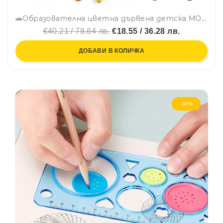
🚗Образователна цветна дървена детска МОНТЕСОРИ - дървена дъска с рибки🐠, рингове, формички, цифри, букви и коли CSDW-016
€40.21 / 78.64 лв.
€18.55 / 36.28 лв.
ДОБАВИ В КОЛИЧКА
-38%