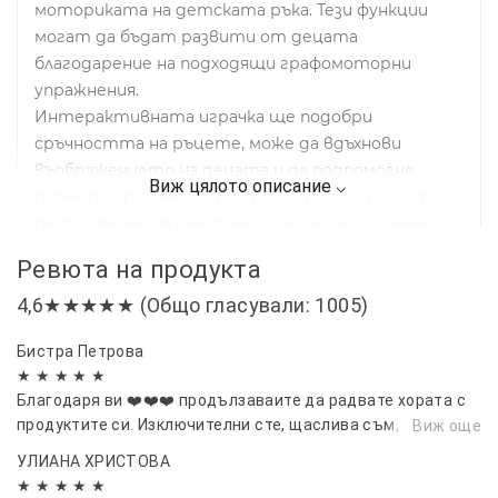
моториката на детската ръка. Тези функции
могат да бъдат развити от децата
благодарение на подходящи графомоторни
упражнения.
Интерактивната играчка ще подобри
сръчността на ръцете, може да вдъхнови
въображението на децата и да подпомогне
тяхното физическо и интелектуално развитие,
разпознаване на цветове и двигателни умения,
като същевременно ангажира малките умове.
Ревюта на продукта
Спецификации:
4,6★★★★★ (Общо гласували: 1005)
Материал: екологичен дървен
Взраст: 36M+
Бистра Петрова
Комплектьт включва:
★ ★ ★ ★ ★
​Дървена дъска - 1 бр.
Благодаря ви ❤️❤️❤️ продълзаваите да радвате хората с
Цветни мниста - 77 бр. (11 бр. от всеки цвят)
продуктите си. Изключителни сте, щаслива съм, че ви
Виж още
Силиконови купички - 7 бр.
открих.❤️❤️❤️
УЛИАНА ХРИСТОВА
Двустранни карти с изображения - 5 бр. (10
★ ★ ★ ★ ★
картинки)