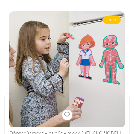
-47%
Образователен дървен пъзел ЖЕНСКО ЧОВЕШКО ТЯЛО - BODY STRUCTURE PUZZLE SD05, BF23