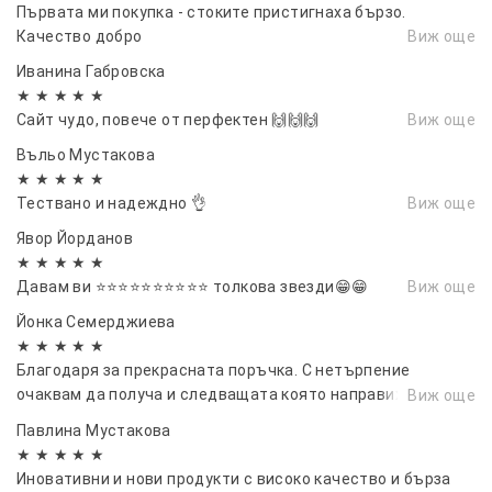
Първата ми покупка - стоките пристигнаха бързо.
Дървени клечки за хранене - 2 бр.
Качество добро
Виж още
Дьрвена льжица - 1 бр.
Дьрвени пинсети - 1 бр
Иванина Габровска
★ ★ ★ ★ ★
Сайт чудо, повече от перфектен 🙌🙌🙌
Виж още
Въльо Мустакова
★ ★ ★ ★ ★
Тествано и надеждно 👌
Виж още
Явор Йорданов
★ ★ ★ ★ ★
Давам ви ⭐⭐⭐⭐⭐⭐⭐⭐⭐⭐ толкова звезди😁😁
Виж още
Йонка Семерджиева
★ ★ ★ ★ ★
Благодаря за прекрасната поръчка. С нетърпение
очаквам да получа и следващата която направих преди
Виж още
минути.
Павлина Мустакова
★ ★ ★ ★ ★
Иновативни и нови продукти с високо качество и бърза