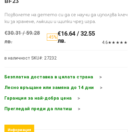
BF23
Позволете на детето си да се научи да използва клеч
ки за хранене, льжици и щипки чрез игра.
€30.31 / 59.28
€16.64 / 32.55
-45%
лв.
лв.
4.6
★
★
★
★
★
в наличност
SKU#: 27232
Безплатна доставка в цялата страна
Лесно връщане или замяна до 14 дни
Гаранция за най-добра цена
Прегледай преди да платиш
Информация