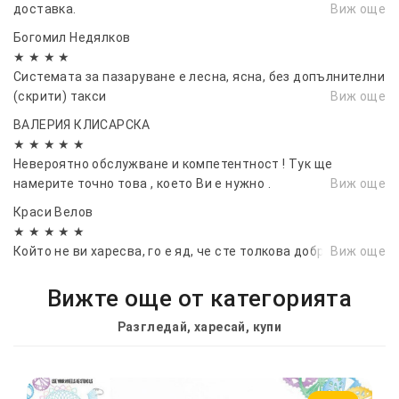
доставка.
Виж още
Богомил Недялков
★ ★ ★ ★
Системата за пазаруване е лесна, ясна, без допълнителни
(скрити) такси
Виж още
ВАЛЕРИЯ КЛИСАРСКА
★ ★ ★ ★ ★
Невероятно обслужване и компетентност ! Тук ще
намерите точно това , което Ви е нужно .
Виж още
Краси Велов
★ ★ ★ ★ ★
Който не ви харесва, го е яд, че сте толкова добри.
Виж още
Вижте още от категорията
Разгледай, харесай, купи