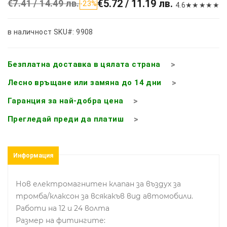
€5.72 / 11.19 лв.
€7.41 / 14.49 лв.
-23%
4.6
★
★
★
★
★
в наличност
SKU#: 9908
Безплатна доставка в цялата страна
Лесно връщане или замяна до 14 дни
Гаранция за най-добра цена
Прегледай преди да платиш
Информация
Нов електромагнитен клапан за въздух за
тромба/клаксон за всякакъв вид автомобили.
Работи на 12 и 24 волта
Размер на фитингите: