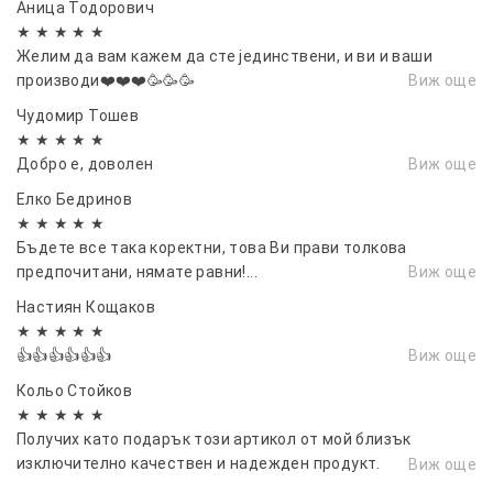
Аница Тодорович
★ ★ ★ ★ ★
Желим да вам кажем да сте јединствени, и ви и ваши
производи❤️❤️❤️🥳🥳🥳
Виж още
Чудомир Тошев
★ ★ ★ ★ ★
Добро е, доволен
Виж още
Елко Бедринов
★ ★ ★ ★ ★
Бъдете все така коректни, това Ви прави толкова
предпочитани, нямате равни!...
Виж още
Настиян Кощаков
★ ★ ★ ★ ★
👍👍👍👍👍👍
Виж още
Кольо Стойков
★ ★ ★ ★ ★
Получих като подарък този артикол от мой близък
изключително качествен и надежден продукт.
Виж още
Препоръчвам