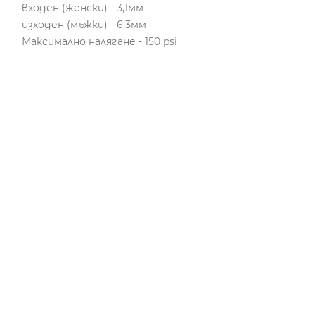
входен (женски) - 3,1мм
изходен (мъжки) - 6,3мм
Максимално налягане - 150 psi