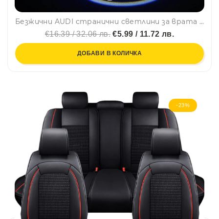
Безжични AUDI странични светлини за врата на кола JQ-666, 2 броя, LED лого
€16.39 / 32.06 лв.
€5.99 / 11.72 лв.
ДОБАВИ В КОЛИЧКА
-23%