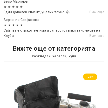
Весо Маринов
★ ★ ★ ★ ★
Един доволен клиент, уцелих точно. 👍
Виж още
Вергиния Стефанова
★ ★ ★ ★ ★
Сайтът е страхотен, има и суперотстъпки за членове на
Клуба.
Виж още
Вижте още от категорията
Разгледай, харесай, купи
-23%