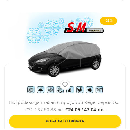
-23%
Покривало за таван и прозорци Kegel серия Optimal размер S-M сиво за хечбек 255-275cm.
€31.13 / 60.88 лв.
€24.05 / 47.04 лв.
ДОБАВИ В КОЛИЧКА