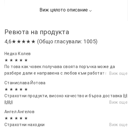
Ревюта на продукта
4,6★★★★★ (Общо гласували: 1005)
Недко Колев
★ ★ ★ ★ ★
По това как човек получава своята поръчка може да
разбере дали е направена с любов към работата, съдейки
Виж още
по моята поръчка не само обичате работата си но и да
Станислава Йотова
правите клиентите щасливи.
★ ★ ★ ★ ★
Страхотни продукти, високо качество и бърза доставка 🙌
🙌🙌
Виж още
Ангел Ангелов
★ ★ ★ ★ ★
Страхотни находки
Виж още