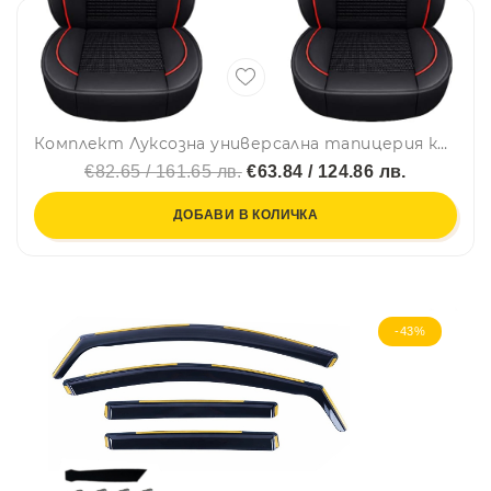
Комплект Луксозна универсална тапицерия кожа с текстил, Черна с червен шев за Предни и Задни седалки
€82.65 / 161.65 лв.
€63.84 / 124.86 лв.
ДОБАВИ В КОЛИЧКА
-43%